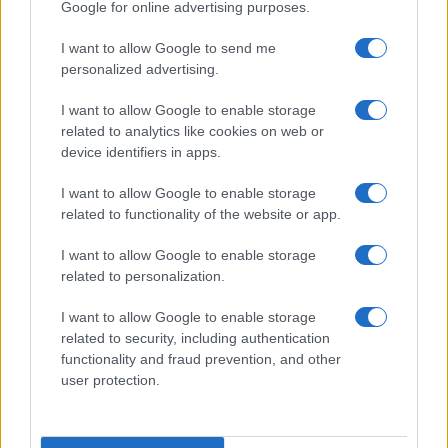
Google for online advertising purposes.
I want to allow Google to send me
personalized advertising.
I want to allow Google to enable storage
related to analytics like cookies on web or
device identifiers in apps.
I want to allow Google to enable storage
related to functionality of the website or app.
I want to allow Google to enable storage
related to personalization.
I want to allow Google to enable storage
related to security, including authentication
functionality and fraud prevention, and other
user protection.