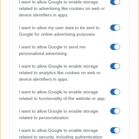
I want to allow Google to enable storage
related to advertising like cookies on web or
device identifiers in apps.
I want to allow my user data to be sent to
Google for online advertising purposes.
I want to allow Google to send me
personalized advertising.
I want to allow Google to enable storage
related to analytics like cookies on web or
device identifiers in apps.
I want to allow Google to enable storage
related to functionality of the website or app.
I want to allow Google to enable storage
related to personalization.
I want to allow Google to enable storage
related to security, including authentication