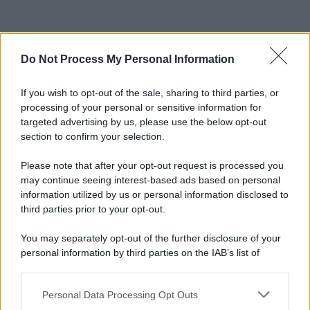
Do Not Process My Personal Information
If you wish to opt-out of the sale, sharing to third parties, or
processing of your personal or sensitive information for
targeted advertising by us, please use the below opt-out
section to confirm your selection.
Please note that after your opt-out request is processed you
may continue seeing interest-based ads based on personal
information utilized by us or personal information disclosed to
third parties prior to your opt-out.
You may separately opt-out of the further disclosure of your
personal information by third parties on the IAB’s list of
downstream participants.
Personal Data Processing Opt Outs
This information may also be disclosed by us to third parties