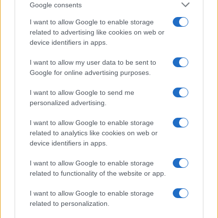
Google consents
I want to allow Google to enable storage
related to advertising like cookies on web or
device identifiers in apps.
I want to allow my user data to be sent to
Google for online advertising purposes.
I want to allow Google to send me
personalized advertising.
I want to allow Google to enable storage
related to analytics like cookies on web or
device identifiers in apps.
I want to allow Google to enable storage
related to functionality of the website or app.
I want to allow Google to enable storage
related to personalization.