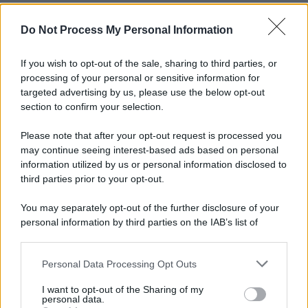
Do Not Process My Personal Information
If you wish to opt-out of the sale, sharing to third parties, or
processing of your personal or sensitive information for
targeted advertising by us, please use the below opt-out
section to confirm your selection.
Please note that after your opt-out request is processed you
may continue seeing interest-based ads based on personal
information utilized by us or personal information disclosed to
third parties prior to your opt-out.
You may separately opt-out of the further disclosure of your
personal information by third parties on the IAB’s list of
downstream participants.
Personal Data Processing Opt Outs
This information may also be disclosed by us to third parties
on the IAB’s List of Downstream Participants that may further
I want to opt-out of the Sharing of my
disclose it to other third parties.
personal data.