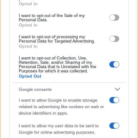
Opted In
Please note that this website/app uses one or more Google
services and may gather and store information including but
I want to opt-out of the Sale of my
Personal Data.
not limited to your visit or usage behaviour. You may click to
Opted In
grant or deny consent to Google and its third-party tags to
use your data for below specified purposes in below Google
I want to opt-out of processing my
consent section.
Personal Data for Targeted Advertising.
Opted In
I want to opt-out of Collection, Use,
Retention, Sale, and/or Sharing of my
Personal Data that Is Unrelated with the
Purposes for which it was collected.
Opted Out
Google consents
I want to allow Google to enable storage
related to advertising like cookies on web or
device identifiers in apps.
I want to allow my user data to be sent to
Google for online advertising purposes.