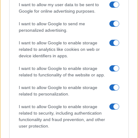
I want to allow my user data to be sent to
Google for online advertising purposes.
I want to allow Google to send me
personalized advertising.
I want to allow Google to enable storage
related to analytics like cookies on web or
device identifiers in apps.
I want to allow Google to enable storage
related to functionality of the website or app.
I want to allow Google to enable storage
related to personalization.
I want to allow Google to enable storage
related to security, including authentication
functionality and fraud prevention, and other
user protection.