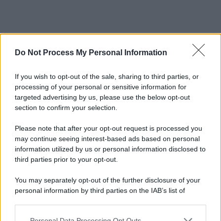
Do Not Process My Personal Information
If you wish to opt-out of the sale, sharing to third parties, or
processing of your personal or sensitive information for
targeted advertising by us, please use the below opt-out
section to confirm your selection.
Please note that after your opt-out request is processed you
may continue seeing interest-based ads based on personal
information utilized by us or personal information disclosed to
third parties prior to your opt-out.
You may separately opt-out of the further disclosure of your
personal information by third parties on the IAB’s list of
downstream participants.
Personal Data Processing Opt Outs