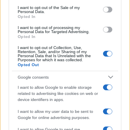
services and may gather and store information including but
I want to opt-out of the Sale of my
Personal Data.
not limited to your visit or usage behaviour. You may click to
Opted In
grant or deny consent to Google and its third-party tags to
use your data for below specified purposes in below Google
I want to opt-out of processing my
consent section.
Personal Data for Targeted Advertising.
Opted In
I want to opt-out of Collection, Use,
Retention, Sale, and/or Sharing of my
Personal Data that Is Unrelated with the
Purposes for which it was collected.
Opted Out
Google consents
I want to allow Google to enable storage
related to advertising like cookies on web or
device identifiers in apps.
I want to allow my user data to be sent to
Google for online advertising purposes.
I want to allow Google to send me