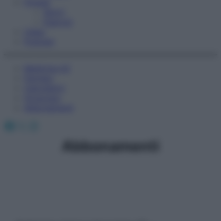
Fitness
Sport
Esercizi
Video
Podcast
Medicina AZ
Farmaci
Calcolatori
Oroscopo
Abbonamenti
Facebook
X
Instagram
Abbonamenti