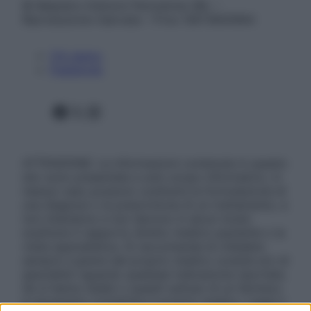
© Belpietro Edizioni Periodiche SRL –
Riproduzione riservata – P.Iva 13673600964
Chi siamo
Pubblicità
Facebook
X
Instagram
ATTENZIONE: Le informazioni contenute in questo
sito sono presentate a solo scopo informativo, in
nessun caso possono costituire la formulazione di
una diagnosi o la prescrizione di un trattamento, e
non intendono e non devono in alcun modo
sostituire il rapporto diretto medico-paziente o la
visita specialistica. Si raccomanda di chiedere
sempre il parere del proprio medico curante e/o di
specialisti riguardo qualsiasi indicazione riportata.
Se si hanno dubbi o quesiti sull’uso di un farmaco
è necessario contattare il proprio medico. Leggi il