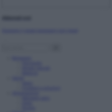
Abbonati ora!
Starbene ti regala benessere ogni mese!
Benessere
Psicologia
Rimedi naturali
Bellezza
Salute
News
Problemi e soluzioni
Alimentazione
Mangiare sano
Diete
Ricette