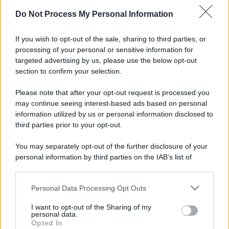
Disclaimer »
Do Not Process My Personal Information
Tutti i diritti riservati. Le immagini utilizzate negli
articoli sono di proprietà dell’editore o concesse
If you wish to opt-out of the sale, sharing to third parties, or
in licenza per l’uso. È vietata la riproduzione non
processing of your personal or sensitive information for
autorizzata.
targeted advertising by us, please use the below opt-out
section to confirm your selection.
Please note that after your opt-out request is processed you
Informativa
may continue seeing interest-based ads based on personal
Privacy Policy
information utilized by us or personal information disclosed to
Cookie Policy
third parties prior to your opt-out.
Note Legali
Preferenze Privacy
You may separately opt-out of the further disclosure of your
personal information by third parties on the IAB’s list of
downstream participants.
Personal Data Processing Opt Outs
This information may also be disclosed by us to third parties
on the IAB’s List of Downstream Participants that may further
I want to opt-out of the Sharing of my
disclose it to other third parties.
personal data.
Opted In
Please note that this website/app uses one or more Google