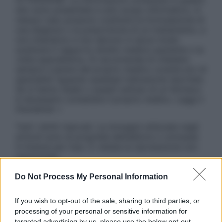
ATTENZIONE: Le informazioni contenute in questo
sito sono presentate a solo scopo informativo, in
nessun caso possono costituire la formulazione di
una diagnosi o la prescrizione di un trattamento, e
non intendono e non devono in alcun modo
sostituire il rapporto diretto medico-paziente o la
visita specialistica. Si raccomanda di chiedere
sempre il parere del proprio medico curante e/o di
specialisti riguardo qualsiasi indicazione riportata.
Se si hanno dubbi o quesiti sull’uso di un farmaco
è necessario contattare il proprio medico. Leggi il
Disclaimer »
Tutti i diritti riservati. Le immagini utilizzate negli
articoli sono di proprietà dell’editore o concesse
in licenza per l’uso. È vietata la riproduzione non
autorizzata.
Do Not Process My Personal Information
Informativa
If you wish to opt-out of the sale, sharing to third parties, or
Privacy Policy
processing of your personal or sensitive information for
Cookie Policy
targeted advertising by us, please use the below opt-out