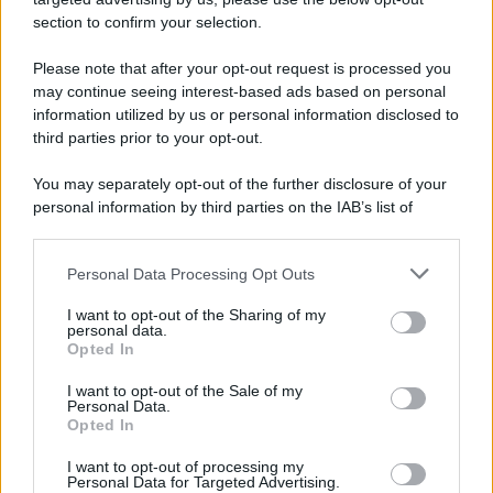
Note Legali
section to confirm your selection.
Preferenze Privacy
Please note that after your opt-out request is processed you
may continue seeing interest-based ads based on personal
information utilized by us or personal information disclosed to
third parties prior to your opt-out.
You may separately opt-out of the further disclosure of your
personal information by third parties on the IAB’s list of
downstream participants.
Personal Data Processing Opt Outs
This information may also be disclosed by us to third parties
on the IAB’s List of Downstream Participants that may further
I want to opt-out of the Sharing of my
disclose it to other third parties.
personal data.
Opted In
Please note that this website/app uses one or more Google
services and may gather and store information including but
I want to opt-out of the Sale of my
Personal Data.
not limited to your visit or usage behaviour. You may click to
Opted In
grant or deny consent to Google and its third-party tags to
use your data for below specified purposes in below Google
I want to opt-out of processing my
consent section.
Personal Data for Targeted Advertising.