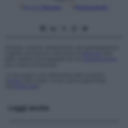
Google
Discover
Fonti preferite
Disturbo cutaneo caratterizzato da assottigliamento,
fragilità, secchezza e mancanza di
elasticità
della
pelle, spesso accompagnati da una
desquamazione
più o meno pronunciata.
La sua causa è una diminuzione del contenuto
d’
acqua
dello strato corneo (parte superficiale
dell’
epidermide
).
Leggi anche