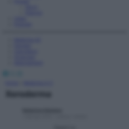
Fitness
Sport
Esercizi
Video
Podcast
Medicina AZ
Farmaci
Calcolatori
Oroscopo
Abbonamenti
Facebook
X
Instagram
Home
»
Medicina A-Z
Xeroderma
Redazione Starbene
1 Gennaio 2025 – Lettura 1 minuto
Seguici su