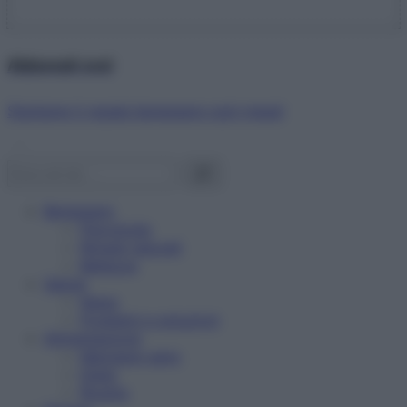
Abbonati ora!
Starbene ti regala benessere ogni mese!
Benessere
Psicologia
Rimedi naturali
Bellezza
Salute
News
Problemi e soluzioni
Alimentazione
Mangiare sano
Diete
Ricette