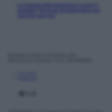
La trappola della dopamina ti segue in
spiaggia? Strategie di digital detox per
staccare davvero
© Belpietro Edizioni Periodiche SRL –
Riproduzione riservata – P.Iva 13673600964
Chi siamo
Pubblicità
Facebook
X
Instagram