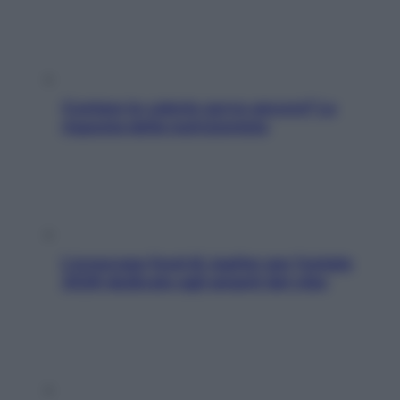
Contare le calorie serve ancora? La
risposta della nutrizionista
L’oroscopo food di Jupiter per l’estate
2026 dedicato agli amanti del cibo