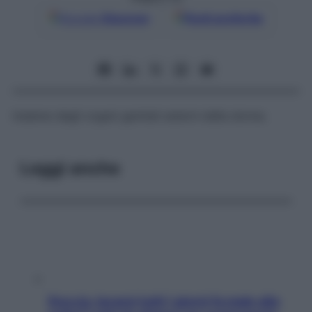
Google
Discover
Fonti preferite
Insieme degli organi genitali esterni della donna.
Leggi anche
Doccia, lavarsi tutti i giorni fa male alla