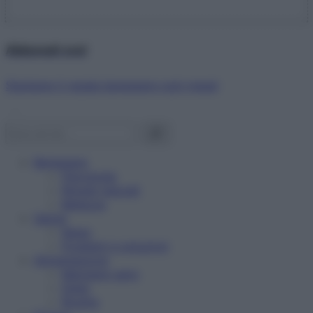
Abbonati ora!
Starbene ti regala benessere ogni mese!
Benessere
Psicologia
Rimedi naturali
Bellezza
Salute
News
Problemi e soluzioni
Alimentazione
Mangiare sano
Diete
Ricette