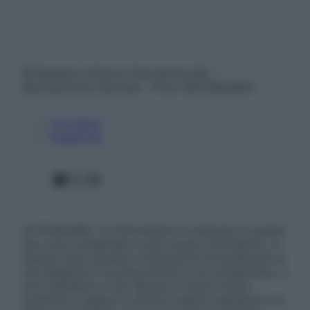
© Belpietro Edizioni Periodiche SRL –
Riproduzione riservata – P.Iva 13673600964
Chi siamo
Pubblicità
Facebook
X
Instagram
ATTENZIONE: Le informazioni contenute in questo
sito sono presentate a solo scopo informativo, in
nessun caso possono costituire la formulazione di
una diagnosi o la prescrizione di un trattamento, e
non intendono e non devono in alcun modo
sostituire il rapporto diretto medico-paziente o la