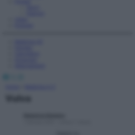
Fitness
Sport
Esercizi
Video
Podcast
Medicina AZ
Farmaci
Calcolatori
Oroscopo
Abbonamenti
Facebook
X
Instagram
Home
»
Medicina A-Z
Vulva
Redazione Starbene
1 Gennaio 2025 – Lettura 1 minuto
Seguici su