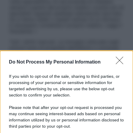
visita specialistica. Si raccomanda di chiedere
sempre il parere del proprio medico curante e/o di
specialisti riguardo qualsiasi indicazione riportata.
Se si hanno dubbi o quesiti sull’uso di un farmaco
è necessario contattare il proprio medico. Leggi il
Disclaimer »
Tutti i diritti riservati. Le immagini utilizzate negli
articoli sono di proprietà dell’editore o concesse
in licenza per l’uso. È vietata la riproduzione non
autorizzata.
Do Not Process My Personal Information
If you wish to opt-out of the sale, sharing to third parties, or
processing of your personal or sensitive information for
Informativa
targeted advertising by us, please use the below opt-out
Privacy Policy
section to confirm your selection.
Cookie Policy
Note Legali
Please note that after your opt-out request is processed you
Preferenze Privacy
may continue seeing interest-based ads based on personal
information utilized by us or personal information disclosed to
third parties prior to your opt-out.