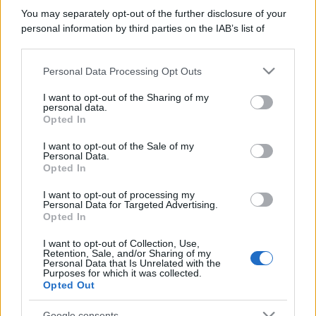
You may separately opt-out of the further disclosure of your
personal information by third parties on the IAB’s list of
downstream participants.
Personal Data Processing Opt Outs
This information may also be disclosed by us to third parties
on the IAB’s List of Downstream Participants that may further
I want to opt-out of the Sharing of my
disclose it to other third parties.
personal data.
Opted In
Please note that this website/app uses one or more Google
services and may gather and store information including but
I want to opt-out of the Sale of my
Personal Data.
not limited to your visit or usage behaviour. You may click to
Opted In
grant or deny consent to Google and its third-party tags to
use your data for below specified purposes in below Google
I want to opt-out of processing my
consent section.
Personal Data for Targeted Advertising.
Opted In
I want to opt-out of Collection, Use,
Retention, Sale, and/or Sharing of my
Personal Data that Is Unrelated with the
Purposes for which it was collected.
Opted Out
Google consents