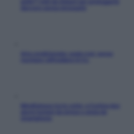
pelle? I miti da sfatare per proteggerla
davvero senza stressarla
Aria condizionata: usala così, senza
rischiare raffreddore & Co.
Mindfulness tra le vette: a Cortina due
giorni lontani da stress e ansia da
smartphone