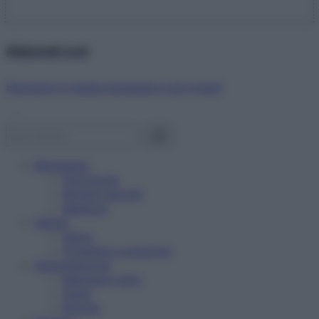
Abbonati ora!
Starbene ti regala benessere ogni mese!
Benessere
Psicologia
Rimedi naturali
Bellezza
Salute
News
Problemi e soluzioni
Alimentazione
Mangiare sano
Diete
Ricette