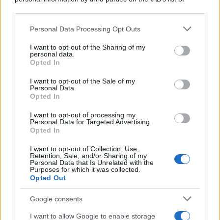
downstream participants.
Personal Data Processing Opt Outs
This information may also be disclosed by us to third parties
on the IAB’s List of Downstream Participants that may further
I want to opt-out of the Sharing of my
disclose it to other third parties.
personal data.
Opted In
Please note that this website/app uses one or more Google
services and may gather and store information including but
I want to opt-out of the Sale of my
Personal Data.
not limited to your visit or usage behaviour. You may click to
Opted In
grant or deny consent to Google and its third-party tags to
use your data for below specified purposes in below Google
I want to opt-out of processing my
consent section.
Personal Data for Targeted Advertising.
Opted In
I want to opt-out of Collection, Use,
Retention, Sale, and/or Sharing of my
Personal Data that Is Unrelated with the
Purposes for which it was collected.
Opted Out
Google consents
I want to allow Google to enable storage