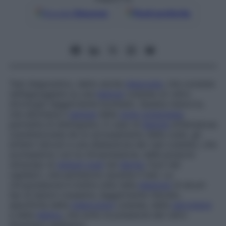
Google
Discover
Fonti preferite
Test diagnostico, detto anche
diascopia
, che consiste
nell’appoggiare su una
lesione
cutanea un vetro
d’orologio leggermente bombato. Questa manovra,
che allontana il
sangue
dalla
zona
compressa
,
permette di distinguere, in caso di
lesione
eritematosa
(caratterizzata da un arrossamento della cute), gli
eritemi (dovuti a una dilatazione dei vasi cutanei), che
scompaiono con la vitropressione, dalle porpore
(stravaso di
globuli rossi
nel
derma
, fuori dai
capillari), che persistono durante il test. La
vitropressione è inoltre utile nella
diagnosi
di alcuni
tipi di lesioni rossastre, leggermente rilevate,
specifiche della
tubercolosi
cutanea, della
sarcoidosi
e della
lebbra
, che sotto la pressione del vetro
diventano giallastre.