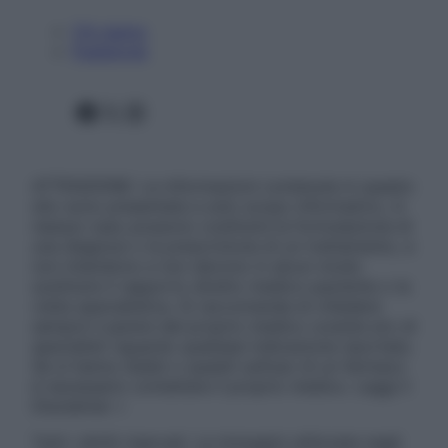
Chi siamo
Pubblicità
Facebook
X
Instagram
ATTENZIONE: Le informazioni contenute in questo
sito sono presentate a solo scopo informativo, in
nessun caso possono costituire la formulazione di
una diagnosi o la prescrizione di un trattamento, e
non intendono e non devono in alcun modo
sostituire il rapporto diretto medico-paziente o la
visita specialistica. Si raccomanda di chiedere
sempre il parere del proprio medico curante e/o di
specialisti riguardo qualsiasi indicazione riportata.
Se si hanno dubbi o quesiti sull’uso di un farmaco
è necessario contattare il proprio medico. Leggi il
Disclaimer »
Tutti i diritti riservati. Le immagini utilizzate negli