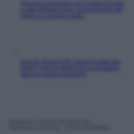
Perché la pressione con il caldo scende
e sale all’improvviso: cosa succede alle
donne e cosa fare subito
Doccia, lavarsi tutti i giorni fa male alla
pelle? I miti da sfatare per proteggerla
davvero senza stressarla
© Belpietro Edizioni Periodiche SRL –
Riproduzione riservata – P.Iva 13673600964