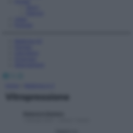
Fitness
Sport
Esercizi
Video
Podcast
Medicina AZ
Farmaci
Calcolatori
Oroscopo
Abbonamenti
Facebook
X
Instagram
Home
»
Medicina A-Z
Vitropressione
Redazione Starbene
1 Gennaio 2025 – Lettura 1 minuto
Seguici su