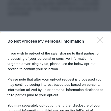
articoli sono di proprietà dell’editore o concesse
in licenza per l’uso. È vietata la riproduzione non
autorizzata.
Informativa
Privacy Policy
Do Not Process My Personal Information
Cookie Policy
Note Legali
If you wish to opt-out of the sale, sharing to third parties, or
Preferenze Privacy
processing of your personal or sensitive information for
targeted advertising by us, please use the below opt-out
section to confirm your selection.
Please note that after your opt-out request is processed you
may continue seeing interest-based ads based on personal
information utilized by us or personal information disclosed to
third parties prior to your opt-out.
You may separately opt-out of the further disclosure of your
personal information by third parties on the IAB’s list of