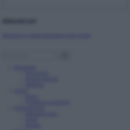
Abbonati ora!
Starbene ti regala benessere ogni mese!
Benessere
Psicologia
Rimedi naturali
Bellezza
Salute
News
Problemi e soluzioni
Alimentazione
Mangiare sano
Diete
Ricette