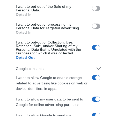
services and may gather and store information including but
I want to opt-out of the Sale of my
Personal Data.
not limited to your visit or usage behaviour. You may click to
Opted In
grant or deny consent to Google and its third-party tags to
use your data for below specified purposes in below Google
I want to opt-out of processing my
consent section.
Personal Data for Targeted Advertising.
Opted In
I want to opt-out of Collection, Use,
Retention, Sale, and/or Sharing of my
Personal Data that Is Unrelated with the
Purposes for which it was collected.
Opted Out
Google consents
I want to allow Google to enable storage
related to advertising like cookies on web or
device identifiers in apps.
I want to allow my user data to be sent to
Google for online advertising purposes.
I want to allow Google to send me