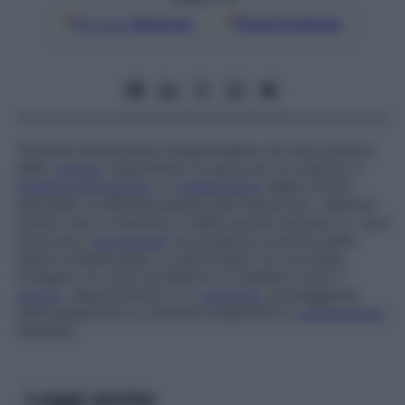
Google
Discover
Fonti preferite
Vitamina liposolubile indispensabile nel meccanismo
della
visione
(soprattutto la sera) per la crescita, il
sistema immunitario
, il
metabolismo
degli ormoni
steroidei, la differenziazione dei tessuti ecc. Sembra
inoltre che la vitamina A (detta anche
retinolo)
e i suoi
precursori
carotenoidi
(le sostanze a partire dalle
quali è sintetizzata), in particolare il
b
-carotene,
svolgano un ruolo protettivo in malattie come il
cancro
, l’aterosclerosi o la
cataratta
, proteggendo
dall’ossidazione le sostanze essenziali al
metabolismo
cellulare.
Leggi anche