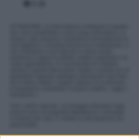
Facebook
X
Instagram
ATTENZIONE: Le informazioni contenute in questo
sito sono presentate a solo scopo informativo, in
nessun caso possono costituire la formulazione di
una diagnosi o la prescrizione di un trattamento, e
non intendono e non devono in alcun modo
sostituire il rapporto diretto medico-paziente o la
visita specialistica. Si raccomanda di chiedere
sempre il parere del proprio medico curante e/o di
specialisti riguardo qualsiasi indicazione riportata.
Se si hanno dubbi o quesiti sull’uso di un farmaco
è necessario contattare il proprio medico. Leggi il
Disclaimer »
Tutti i diritti riservati. Le immagini utilizzate negli
articoli sono di proprietà dell’editore o concesse
in licenza per l’uso. È vietata la riproduzione non
autorizzata.