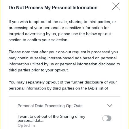
Do Not Process My Personal Information
Informativa
Privacy Policy
If you wish to opt-out of the sale, sharing to third parties, or
Cookie Policy
processing of your personal or sensitive information for
Note Legali
targeted advertising by us, please use the below opt-out
Preferenze Privacy
section to confirm your selection.
Please note that after your opt-out request is processed you
may continue seeing interest-based ads based on personal
information utilized by us or personal information disclosed to
third parties prior to your opt-out.
You may separately opt-out of the further disclosure of your
personal information by third parties on the IAB’s list of
downstream participants.
Personal Data Processing Opt Outs
This information may also be disclosed by us to third parties
on the IAB’s List of Downstream Participants that may further
I want to opt-out of the Sharing of my
disclose it to other third parties.
personal data.
Opted In
Please note that this website/app uses one or more Google