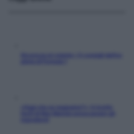
Sicurezza al volante: i 5 consigli dell’ex
pilota di Formula 1
«Oggi che se magnamo?»: 4 ricette
facili di Max Mariola senza pesare gli
ingredienti