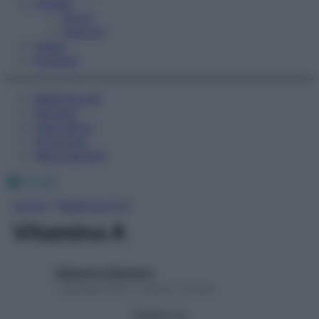
Fitness
Sport
Esercizi
Video
Podcast
Medicina AZ
Farmaci
Calcolatori
Oroscopo
Abbonamenti
Facebook
X
Instagram
Home
»
Medicina A-Z
Vitamina A
Redazione Starbene
1 Gennaio 2025 – Lettura 1 minuto
Seguici su