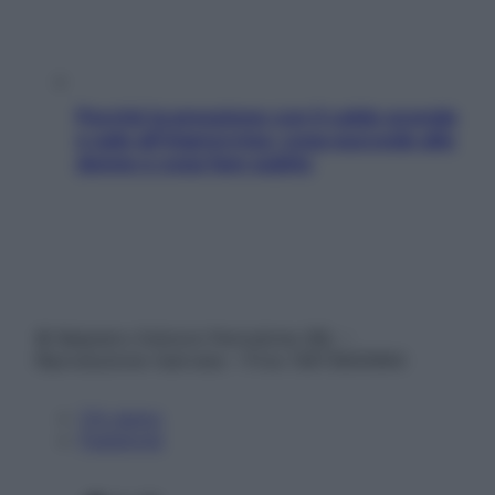
Perché la pressione con il caldo scende
e sale all’improvviso: cosa succede alle
donne e cosa fare subito
© Belpietro Edizioni Periodiche SRL –
Riproduzione riservata – P.Iva 13673600964
Chi siamo
Pubblicità