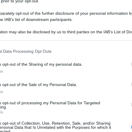
 prior to your opt-out.
rately opt-out of the further disclosure of your personal information by
he IAB’s list of downstream participants.
tion may also be disclosed by us to third parties on the IAB’s List of 
 that may further disclose it to other third parties.
 that this website/app uses one or more Google services and may gath
l Data Processing Opt Outs
including but not limited to your visit or usage behaviour. You may click 
 to Google and its third-party tags to use your data for below specifi
o opt-out of the Sharing of my personal data.
ogle consent section.
In
o opt-out of the Sale of my Personal Data.
In
to opt-out of processing my Personal Data for Targeted
ing.
In
o opt-out of Collection, Use, Retention, Sale, and/or Sharing
ersonal Data that Is Unrelated with the Purposes for which it
lected.