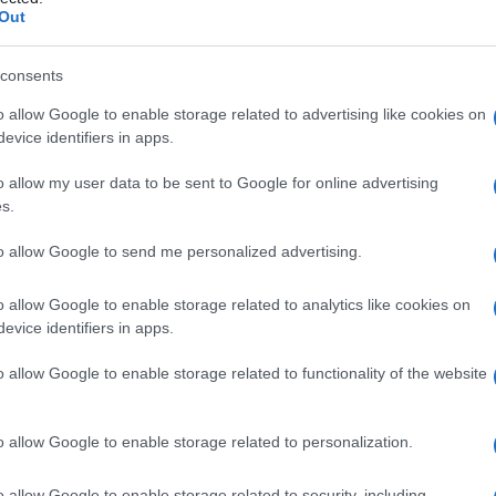
Out
consents
o allow Google to enable storage related to advertising like cookies on
Le
evice identifiers in apps.
ti preferite
o allow my user data to be sent to Google for online advertising
s.
to allow Google to send me personalized advertising.
o allow Google to enable storage related to analytics like cookies on
evice identifiers in apps.
ngo l’
asse
verticale di un corpo o di una struttura.
o allow Google to enable storage related to functionality of the website
iù alta della volta cranica, sulla
linea mediana
, a
bitoauricolare. Viene detto anche
vertice cranico,
o allow Google to enable storage related to personalization.
della lunghezza di un
embrione
o un
feto
dal vertice
umano raggiunge un
valore
medio vertice-calcagno
o allow Google to enable storage related to security, including