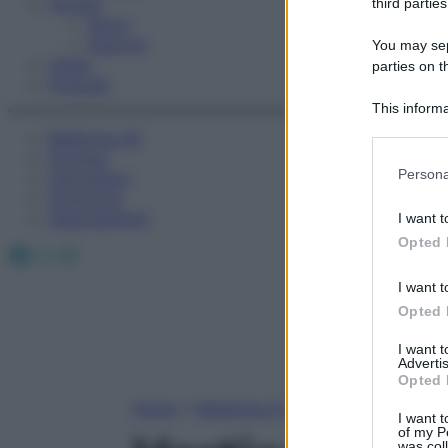
Fitness
third parties
Sport
Esercizi
You may sepa
Video
parties on t
Podcast
This informa
Participants
Medicina AZ
Farmaci
Please note
Persona
Calcolatori
information 
Oroscopo
deny consent
Abbonamenti
I want t
in below Go
Opted 
Facebook
X
Instagram
I want t
Opted 
I want 
Advertis
Opted 
Home
»
Medicina A-Z
I want t
of my P
was col