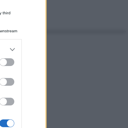
 third
Downstream
er and store
to grant or
ed purposes