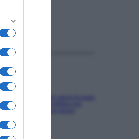
ggi anche
Doccia, lavarsi tutti i giorni fa male
alla pelle? I miti da sfatare per
proteggerla davvero senza
stressarla