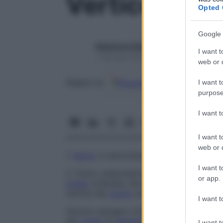
Vertice
Opted 
Google 
Redazione Starbene
I want t
1 Gennaio 2025 – Lettura 1 minuto
web or d
Google
Discover
Fon
Seguici su
I want t
purpose
I want 
I want t
web or d
1.
Apice
, in particolare il punto più alto lu
I want t
2. Punto osteometrico situato nella parte p
or app.
cranio
orientato nel piano orizzontale or
vertice del
cranio
osseo, mesocranio
.
I want t
Vertice calcagno
Criterio di misurazione 
del
cranio
al
calcagno
. Al termine, un
feto
I want t