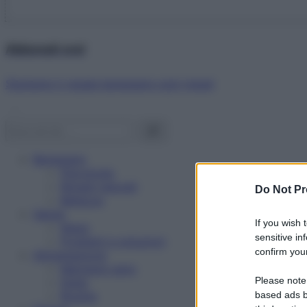
Abbonati ora!
Starbene ti regala benessere ogni mese!
Benessere
Psicologia
Rimedi naturali
Do Not Pr
Bellezza
Salute
If you wish 
News
sensitive in
Problemi e soluzioni
confirm your
Alimentazione
Mangiare sano
Please note
Diete
Ricette
based ads b