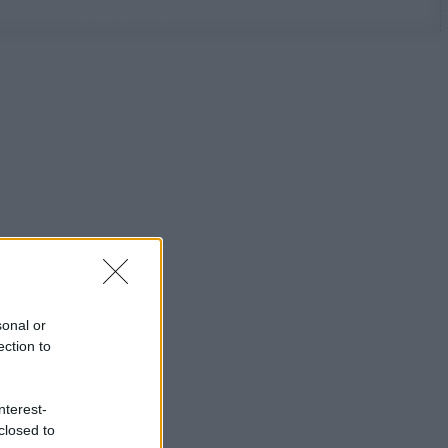
sonal or
ection to
nterest-
closed to