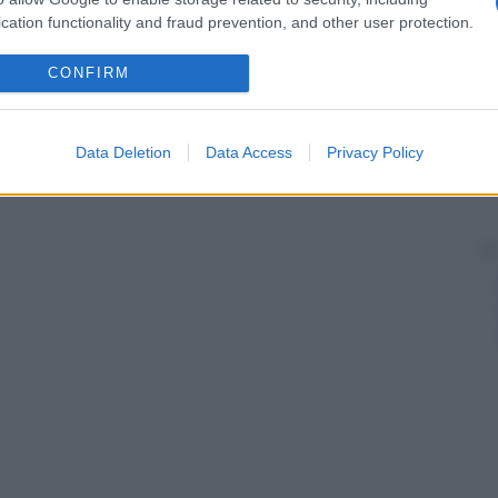
 variabilità della lunghezza degli
arti
inferiori del
feto
,
cation functionality and fraud prevention, and other user protection.
no accurata come stima dell’età fetale, rispetto alla
CONFIRM
lla
cornea
oculare
, detto anche
vertice della
cornea
.
Data Deletion
Data Access
Privacy Policy