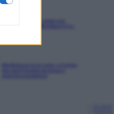
Aria condizionata: usala così,
senza rischiare raffreddore & Co.
Mindfulness tra le vette: a Cortina
due giorni lontani da stress e
ansia da smartphone
Chi siamo
Pubblicità