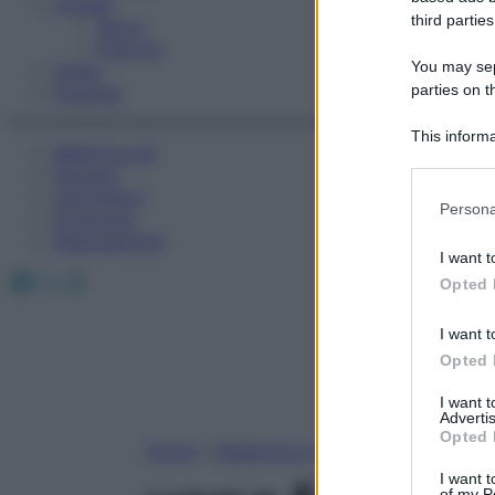
Fitness
third parties
Sport
Esercizi
You may sepa
Video
parties on t
Podcast
This informa
Medicina AZ
Participants
Farmaci
Calcolatori
Please note
Persona
Oroscopo
information 
Abbonamenti
deny consent
I want t
in below Go
Facebook
X
Instagram
Opted 
I want t
Opted 
I want 
Advertis
Opted 
Home
»
Medicina A-Z
I want t
of my P