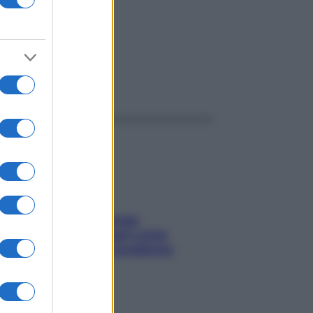
ggi anche
Capelli spezzati lungo
l’attaccatura? Scopri come
risolvere l’annoso problema