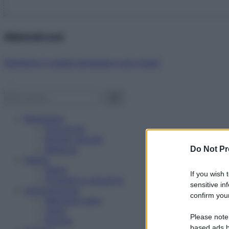
Abbonati ora!
Starbene ti regala benessere ogni mese!
Benessere
Psicologia
Rimedi naturali
Bellezza
Do Not Pr
Salute
News
If you wish 
Problemi e soluzioni
sensitive in
Alimentazione
confirm your
Mangiare sano
Diete
Please note
Ricette
based ads b