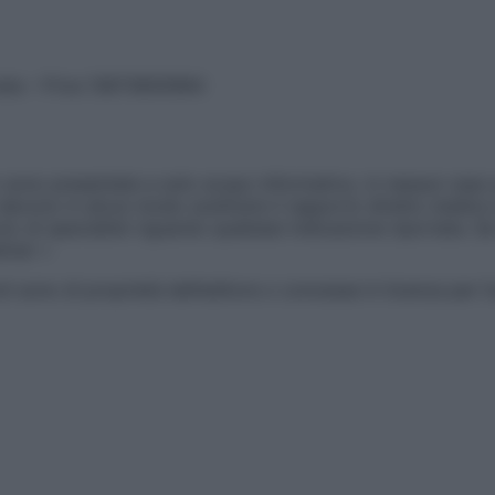
vata – P.Iva 13673600964
sono presentate a solo scopo informativo, in nessun caso p
devono in alcun modo sostituire il rapporto diretto medico-p
 di specialisti riguardo qualsiasi indicazione riportata. Se
aimer »
ticoli sono di proprietà dell’editore o concesse in licenza per 