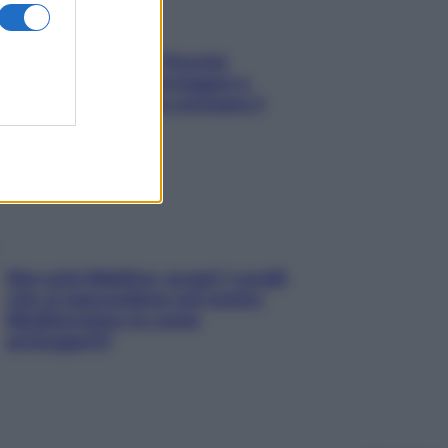
Fame dopo cena? Perché
succede e 6 snack leggeri e
appetitosi che non rovinano il
sonno
Non solo Maldive: scopri i coralli
che si nascondono nel nostro
Mediterraneo (e come
proteggerli)