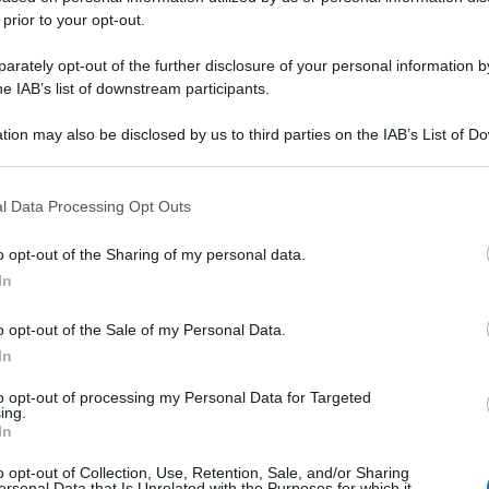
 prior to your opt-out.
rately opt-out of the further disclosure of your personal information by
he IAB’s list of downstream participants.
tion may also be disclosed by us to third parties on the IAB’s List of 
 that may further disclose it to other third parties.
 that this website/app uses one or more Google services and may gath
l Data Processing Opt Outs
including but not limited to your visit or usage behaviour. You may click 
 to Google and its third-party tags to use your data for below specifi
o opt-out of the Sharing of my personal data.
ogle consent section.
In
o opt-out of the Sale of my Personal Data.
In
to opt-out of processing my Personal Data for Targeted
ing.
In
o opt-out of Collection, Use, Retention, Sale, and/or Sharing
ersonal Data that Is Unrelated with the Purposes for which it