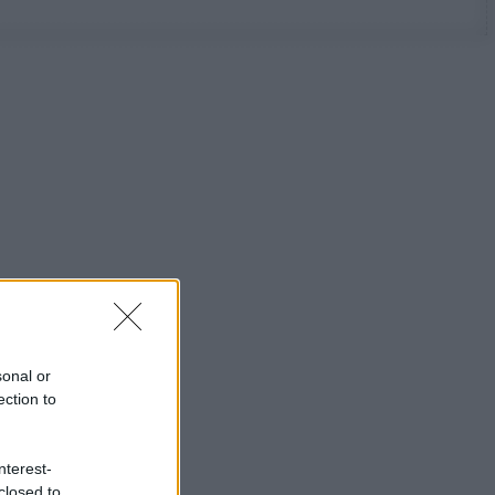
sonal or
ection to
nterest-
closed to