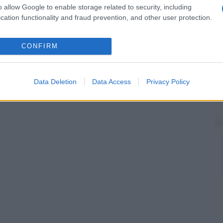
o allow Google to enable storage related to security, including
arteria facciale
trasversa a
livello
dell’arcata
unica con le vene sottorbitale,
buccale
, facciale e
cation functionality and fraud prevention, and other user protection.
romandibolare o nella temporale superficiale.
CONFIRM
Data Deletion
Data Access
Privacy Policy