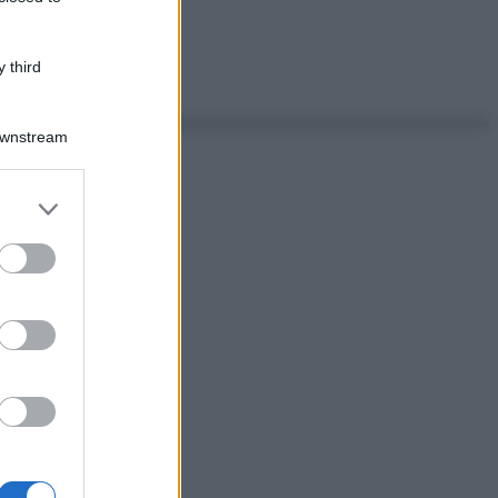
 third
Downstream
er and store
to grant or
ed purposes