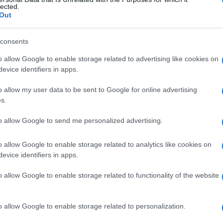
e
lected.
Out
consents
Le
o allow Google to enable storage related to advertising like cookies on
evice identifiers in apps.
ti preferite
o allow my user data to be sent to Google for online advertising
s.
to allow Google to send me personalized advertising.
o allow Google to enable storage related to analytics like cookies on
mediale dell’
occhio
, delle vene sopraorbitale ed
evice identifiers in apps.
oi obliquamente in basso, a lato del
naso
, viene
tromandibolare e sfocia nella
vena giugulare
interna,
o allow Google to enable storage related to functionality of the website
 che pone in connessione il
plesso
pterigoideo con
o allow Google to enable storage related to personalization.
lo grande
zigomatico.