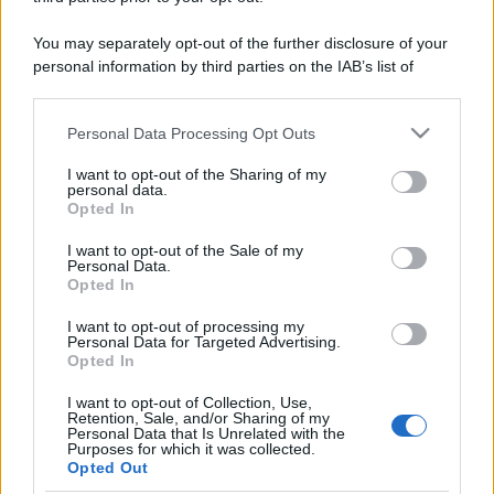
You may separately opt-out of the further disclosure of your
personal information by third parties on the IAB’s list of
downstream participants.
Personal Data Processing Opt Outs
This information may also be disclosed by us to third parties
on the IAB’s List of Downstream Participants that may further
I want to opt-out of the Sharing of my
disclose it to other third parties.
personal data.
Opted In
Please note that this website/app uses one or more Google
services and may gather and store information including but
I want to opt-out of the Sale of my
Personal Data.
not limited to your visit or usage behaviour. You may click to
Opted In
grant or deny consent to Google and its third-party tags to
use your data for below specified purposes in below Google
I want to opt-out of processing my
consent section.
Personal Data for Targeted Advertising.
Opted In
I want to opt-out of Collection, Use,
Retention, Sale, and/or Sharing of my
Personal Data that Is Unrelated with the
Purposes for which it was collected.
Opted Out