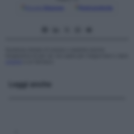
Google
Discover
Fonti preferite
Sostanza dotata di scarsa o assente azione
terapeutica di per sé, ma usata per trasportare o dare
volume
a un farmaco.
Leggi anche