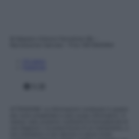
© Belpietro Edizioni Periodiche SRL –
Riproduzione riservata – P.Iva 13673600964
Chi siamo
Pubblicità
Facebook
X
Instagram
ATTENZIONE: Le informazioni contenute in questo
sito sono presentate a solo scopo informativo, in
nessun caso possono costituire la formulazione di
una diagnosi o la prescrizione di un trattamento, e
non intendono e non devono in alcun modo