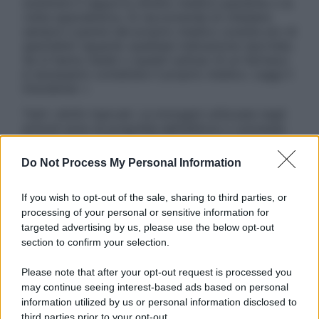
sostituire il rapporto diretto medico-paziente o la
visita specialistica. Si raccomanda di chiedere
sempre il parere del proprio medico curante e/o di
specialisti riguardo qualsiasi indicazione riportata.
Se si hanno dubbi o quesiti sull’uso di un farmaco
è necessario contattare il proprio medico. Leggi il
Disclaimer »
Tutti i diritti riservati. Le immagini utilizzate negli
articoli sono di proprietà dell’editore o concesse
in licenza per l’uso. È vietata la riproduzione non
autorizzata.
Do Not Process My Personal Information
If you wish to opt-out of the sale, sharing to third parties, or
processing of your personal or sensitive information for
Informativa
targeted advertising by us, please use the below opt-out
Privacy Policy
section to confirm your selection.
Cookie Policy
Note Legali
Please note that after your opt-out request is processed you
Preferenze Privacy
may continue seeing interest-based ads based on personal
information utilized by us or personal information disclosed to
third parties prior to your opt-out.