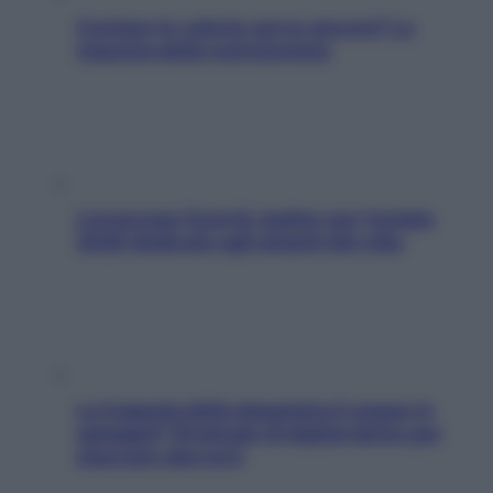
Contare le calorie serve ancora? La
risposta della nutrizionista
L’oroscopo food di Jupiter per l’estate
2026 dedicato agli amanti del cibo
La trappola della dopamina ti segue in
spiaggia? Strategie di digital detox per
staccare davvero