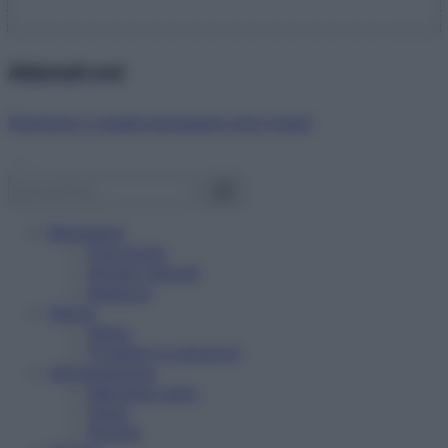
Abbonati ora!
Starbene ti regala benessere ogni mese!
Benessere
Psicologia
Rimedi naturali
Bellezza
Salute
News
Problemi e soluzioni
Alimentazione
Mangiare sano
Diete
Ricette