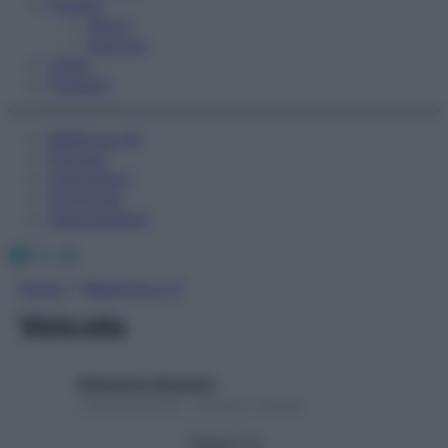
Fitness
Sport
Esercizi
Video
Podcast
Medicina AZ
Farmaci
Calcolatori
Oroscopo
Abbonamenti
Facebook
X
Instagram
Home
»
Medicina A-Z
Veicolo
Redazione Starbene
1 Gennaio 2025 – Lettura 1 minuto
Seguici su