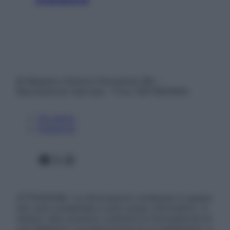
© Belpietro Edizioni Periodiche SRL –
Riproduzione riservata – P.Iva 13673600964
Chi siamo
Pubblicità
Facebook
X
Instagram
ATTENZIONE: Le informazioni contenute in questo
sito sono presentate a solo scopo informativo, in
nessun caso possono costituire la formulazione di
una diagnosi o la prescrizione di un trattamento, e