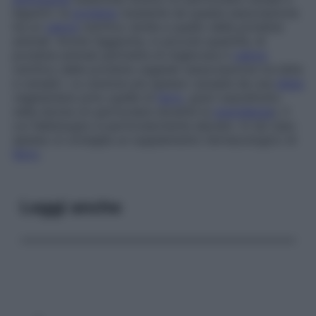
legumi): la
proteina
risultante da questa associazione
ha un
valore
nutritivo simile a quello delle proteine
animali. Anche l’aggiunta, in piccole quantità, di
proteine animali permette di migliorare il
valore
nutritivo delle proteine vegetali (associazione tra latte
e cereali). Le carenze più spesso causate da una
dieta
vegetariana sono quelle di
ferro
, gravi soprattutto
nella donna (in particolare durante la
gravidanza
), il
cui fabbisogno è particolarmente elevato. In tal caso
spesso si consiglia un supplemento farmacologico di
ferro
.
Leggi anche