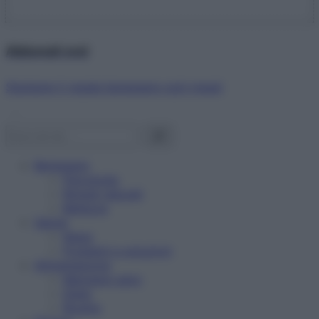
Abbonati ora!
Starbene ti regala benessere ogni mese!
Benessere
Psicologia
Rimedi naturali
Bellezza
Salute
News
Problemi e soluzioni
Alimentazione
Mangiare sano
Diete
Ricette