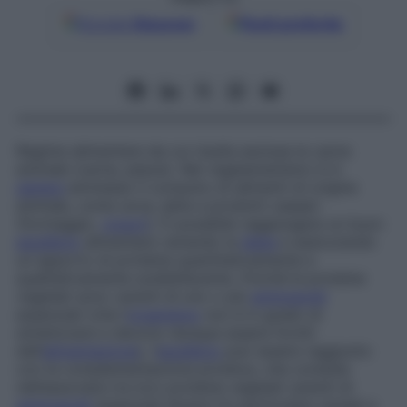
Google
Discover
Fonti preferite
Regime alimentare da cui risulta esclusa la carne
animale (carne, pesce). Nel vegetarianismo è in
genere
ammesso il consumo di alimenti di origine
animale, come uova, latte e prodotti caseari
(formaggio,
yogurt
). È possibile raggiungere un buon
equilibrio
alimentare variando la
dieta
e assicurando
un apporto di proteine quantitativamente e
qualitativamente soddisfacente. Poiché le proteine
vegetali sono carenti di uno o più
aminoacidi
essenziali (che l’
organismo
non è in grado di
sintetizzare e devono dunque essere forniti
dall’
alimentazione
), l’
equilibrio
può essere raggiunto
con la complementazione proteica, che consiste
nell’associare tra loro proteine vegetali carenti di
aminoacidi
essenziali diversi (in particolare cereali e