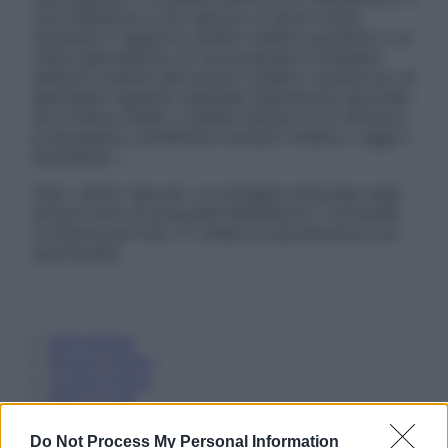
non intendono e non devono in alcun modo
sostituire il rapporto diretto medico-paziente o la
visita specialistica. Si raccomanda di chiedere
sempre il parere del proprio medico curante e/o di
specialisti riguardo qualsiasi indicazione riportata.
Se si hanno dubbi o quesiti sull’uso di un farmaco
è necessario contattare il proprio medico. Leggi il
Disclaimer »
Tutti i diritti riservati. Le immagini utilizzate negli
articoli sono di proprietà dell’editore o concesse
in licenza per l’uso. È vietata la riproduzione non
autorizzata.
Informativa
Privacy Policy
Cookie Policy
Note Legali
Preferenze Privacy
Do Not Process My Personal Information