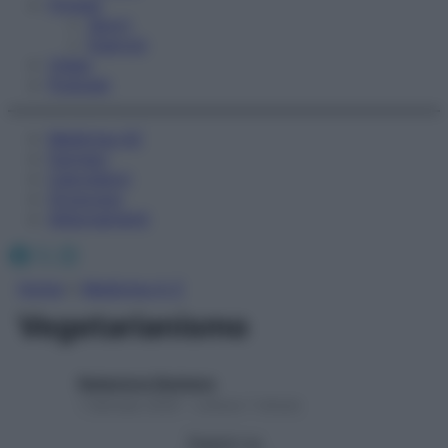
Fitness
Sport
Esercizi
Video
Podcast
Medicina AZ
Farmaci
Calcolatori
Oroscopo
Abbonamenti
Facebook
X
Instagram
Home
»
Medicina A-Z
Vegetarianismo
Redazione Starbene
1 Gennaio 2025 – Lettura 1 minuto
Seguici su