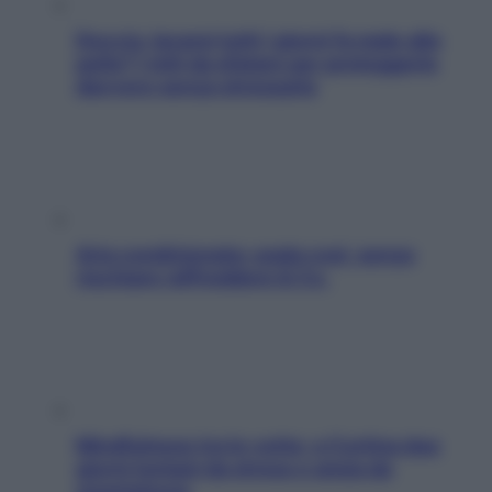
Doccia, lavarsi tutti i giorni fa male alla
pelle? I miti da sfatare per proteggerla
davvero senza stressarla
Aria condizionata: usala così, senza
rischiare raffreddore & Co.
Mindfulness tra le vette: a Cortina due
giorni lontani da stress e ansia da
smartphone