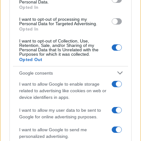
Personal Data.
not limited to your visit or usage behaviour. You may click to
Opted In
grant or deny consent to Google and its third-party tags to
use your data for below specified purposes in below Google
I want to opt-out of processing my
consent section.
Personal Data for Targeted Advertising.
Opted In
I want to opt-out of Collection, Use,
Retention, Sale, and/or Sharing of my
Personal Data that Is Unrelated with the
Purposes for which it was collected.
Opted Out
Google consents
I want to allow Google to enable storage
related to advertising like cookies on web or
device identifiers in apps.
I want to allow my user data to be sent to
Google for online advertising purposes.
I want to allow Google to send me
personalized advertising.