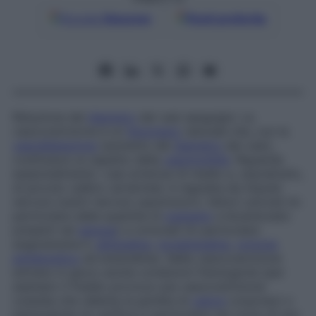
Google
Discover
Fonti preferite
Riduzione del
diametro
dei vasi sanguigni. La
vasocostrizione è un
fenomeno
naturale che, con la
vasodilatazione
(aumento del
diametro
dei vasi),
costituisce un aspetto della
vasomotilità
. Riguarda
essenzialmente i vasi arteriosi di medio e, soprattutto,
di piccolo calibro (arteriole); è regolata da impulsi
nervosi (centri nervosi vasomotori), fattori umorali (in
particolare dalla quantità di
ossigeno
e bicarbonato
presenti nel
sangue
) e ormonali (in particolare
angiotensina II,
adrenalina
,
noradrenalina
,
ormone
antidiuretico
ed endotelina). Nella vasocostrizione
entrano in gioco anche condizioni fisiologiche (per
esempio il freddo provoca una vasocostrizione
cutanea che rallenta la perdita di
calore
corporeo) o
patologiche (si verifica in particolare nel corso di uno