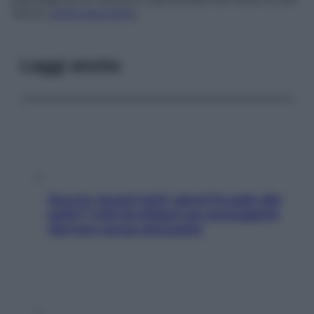
shock
cardiovascolare
).
Leggi anche
Doccia, lavarsi tutti i giorni fa male alla
pelle? I miti da sfatare per proteggerla
davvero senza stressarla