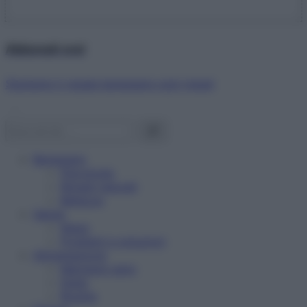
Abbonati ora!
Starbene ti regala benessere ogni mese!
Benessere
Psicologia
Rimedi naturali
Bellezza
Salute
News
Problemi e soluzioni
Alimentazione
Mangiare sano
Diete
Ricette