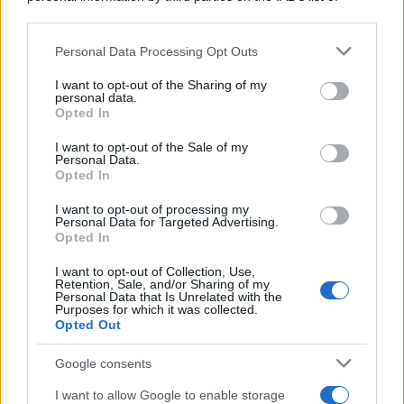
downstream participants.
Personal Data Processing Opt Outs
This information may also be disclosed by us to third parties
on the IAB’s List of Downstream Participants that may further
I want to opt-out of the Sharing of my
disclose it to other third parties.
personal data.
Opted In
Please note that this website/app uses one or more Google
services and may gather and store information including but
I want to opt-out of the Sale of my
Personal Data.
not limited to your visit or usage behaviour. You may click to
Opted In
grant or deny consent to Google and its third-party tags to
use your data for below specified purposes in below Google
I want to opt-out of processing my
consent section.
Personal Data for Targeted Advertising.
Opted In
I want to opt-out of Collection, Use,
Retention, Sale, and/or Sharing of my
Personal Data that Is Unrelated with the
Purposes for which it was collected.
Opted Out
Google consents
I want to allow Google to enable storage