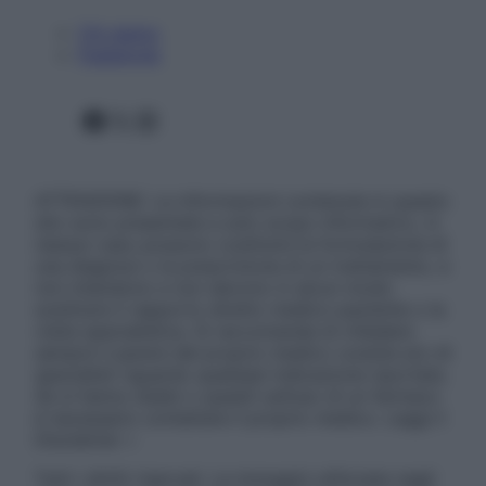
Chi siamo
Pubblicità
Facebook
X
Instagram
ATTENZIONE: Le informazioni contenute in questo
sito sono presentate a solo scopo informativo, in
nessun caso possono costituire la formulazione di
una diagnosi o la prescrizione di un trattamento, e
non intendono e non devono in alcun modo
sostituire il rapporto diretto medico-paziente o la
visita specialistica. Si raccomanda di chiedere
sempre il parere del proprio medico curante e/o di
specialisti riguardo qualsiasi indicazione riportata.
Se si hanno dubbi o quesiti sull’uso di un farmaco
è necessario contattare il proprio medico. Leggi il
Disclaimer »
Tutti i diritti riservati. Le immagini utilizzate negli