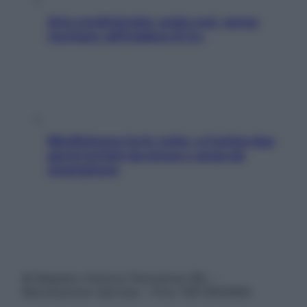
Aria condizionata: usala così, senza
rischiare raffreddore & Co.
Mindfulness tra le vette: a Cortina due
giorni lontani da stress e ansia da
smartphone
© Belpietro Edizioni Periodiche SRL –
Riproduzione riservata – P.Iva 13673600964