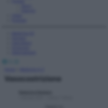
Fitness
Sport
Esercizi
Video
Podcast
Medicina AZ
Farmaci
Calcolatori
Oroscopo
Abbonamenti
Facebook
X
Instagram
Home
»
Medicina A-Z
Vasocostrizione
Redazione Starbene
1 Gennaio 2025 – Lettura 1 minuto
Seguici su