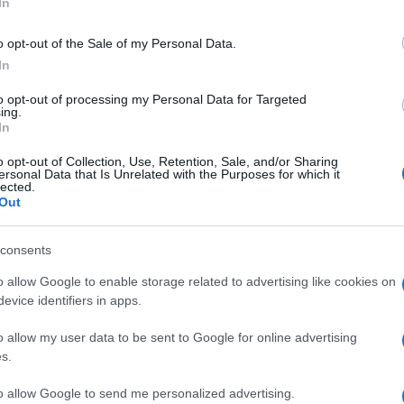
In
o opt-out of the Sale of my Personal Data.
In
to opt-out of processing my Personal Data for Targeted
Le
ing.
In
ti preferite
o opt-out of Collection, Use, Retention, Sale, and/or Sharing
ersonal Data that Is Unrelated with the Purposes for which it
lected.
Out
consents
o allow Google to enable storage related to advertising like cookies on
evice identifiers in apps.
o allow my user data to be sent to Google for online advertising
onale di una
proteina
per gli animali. Si basa sul
s.
me la
lisina
, di determinati
aminoacidi
, che sono
a come quantità di
azoto
proteico presente in una
to allow Google to send me personalized advertising.
e digerite e assorbite. Si valuta misurando