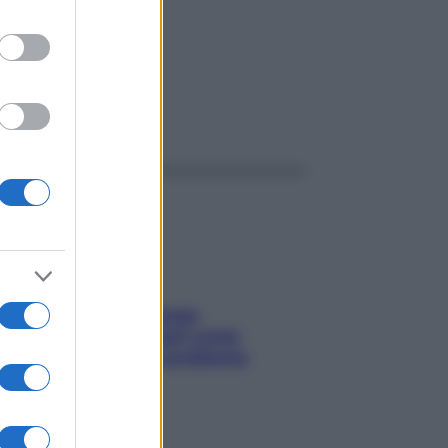
ggi anche
Capelli spezzati lungo
l’attaccatura? Scopri come
risolvere l’annoso problema