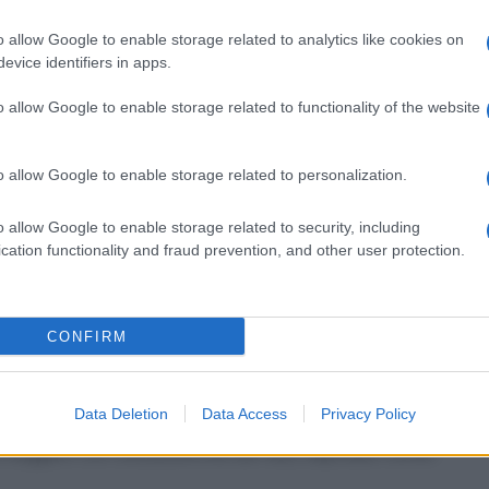
o (Nu) e l’
azoto
fecale (NF). Pertanto il valore
o allow Google to enable storage related to analytics like cookies on
evice identifiers in apps.
o allow Google to enable storage related to functionality of the website
di un esame che viene usato per stabilire la
o allow Google to enable storage related to personalization.
 soggetti testati. Viene espresso in
genere
come valori
range di riferimento.
o allow Google to enable storage related to security, including
dalle altre, nell’ambito di un gruppo di osservazioni,
cation functionality and fraud prevention, and other user protection.
popolazione o che sia il risultato di una tecnica
e
, come la frequenza del
polso
o la
pressione
CONFIRM
to al valore considerato normale per la popolazione.
lità che il risultato di un determinato test si correli
ia
. Un valore predittivo
positivo
indica che in tutti i
Data Deletion
Data Access
Privacy Policy
ositivo
. Corrisponde al rapporto tra i pazienti che
i soggetti con una positività del test, espresso come: