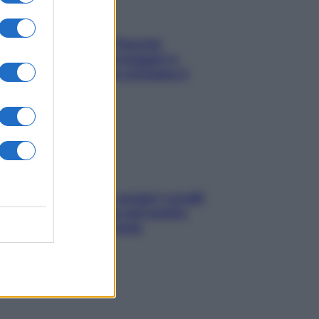
Fame dopo cena? Perché
succede e 6 snack leggeri e
appetitosi che non rovinano il
sonno
Non solo Maldive: scopri i coralli
che si nascondono nel nostro
Mediterraneo (e come
proteggerli)