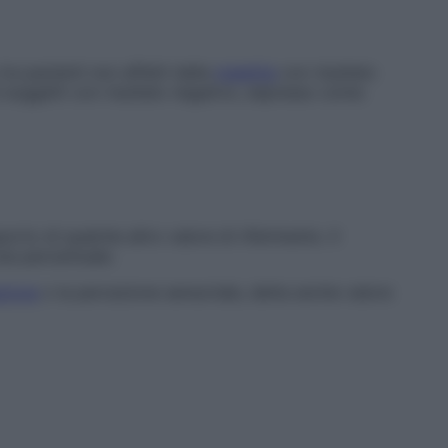
tra pazienti non affetti dalla
malattia
con risultato
i soggetti con risultato negativo, espresso come:
to di qualche altro valore di riferimento. Il
na percentuale.
zione
o la percezione sensoriale, detta anche
valore