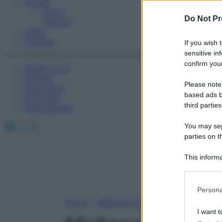
Fitness
Sport
Do Not Pr
Esercizi
Video
Podcast
If you wish 
sensitive in
confirm your
Medicina AZ
Farmaci
Please note
Calcolatori
based ads b
Oroscopo
third parties
Abbonamenti
Facebook
X
Instagram
You may sepa
parties on t
This informa
Participants
Please note
Persona
information 
Home
»
Medicina A-Z
deny consent
I want t
in below Go