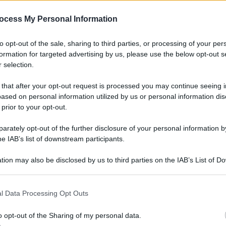
ocess My Personal Information
to opt-out of the sale, sharing to third parties, or processing of your per
formation for targeted advertising by us, please use the below opt-out s
 selection.
 that after your opt-out request is processed you may continue seeing i
ased on personal information utilized by us or personal information dis
 prior to your opt-out.
rately opt-out of the further disclosure of your personal information by
he IAB’s list of downstream participants.
tion may also be disclosed by us to third parties on the IAB’s List of 
 that may further disclose it to other third parties.
 that this website/app uses one or more Google services and may gath
l Data Processing Opt Outs
including but not limited to your visit or usage behaviour. You may click 
 to Google and its third-party tags to use your data for below specifi
o opt-out of the Sharing of my personal data.
ogle consent section.