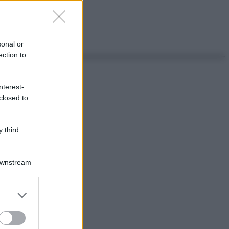
sonal or
ection to
nterest-
closed to
 third
Downstream
er and store
to grant or
ed purposes