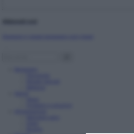
Abbonati ora!
Starbene ti regala benessere ogni mese!
Benessere
Psicologia
Rimedi naturali
Bellezza
Salute
News
Problemi e soluzioni
Alimentazione
Mangiare sano
Diete
Ricette