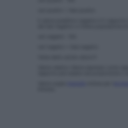
veri positivi ∙ 100.
veri positivi + falsi positivi.
Il valore predittivo negativo è il rapporto 
del test negativo e l’intera popolazione d
veri negativi · 100.
veri negativi + falsi negativi.
Viene detto anche
valore P.
Valore relativo
Valore espresso come rappor
rapporto può essere una proporzione o u
Valore soglia
Intensità
minima per l’
eccita
liminare.