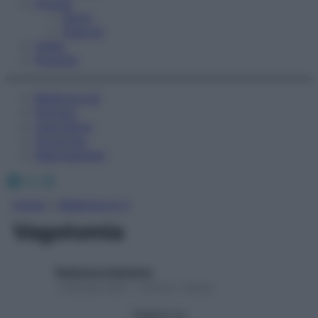
Fitness
Sport
Esercizi
Video
Podcast
Medicina AZ
Farmaci
Calcolatori
Oroscopo
Abbonamenti
Facebook
X
Instagram
Home
»
Medicina A-Z
Vagotomia
Redazione Starbene
1 Gennaio 2025 – Lettura 1 minuto
Seguici su