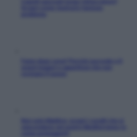
Capelli spezzati lungo l’attaccatura?
Scopri come risolvere l’annoso
problema
Fame dopo cena? Perché succede e 6
snack leggeri e appetitosi che non
rovinano il sonno
Non solo Maldive: scopri i coralli che si
nascondono nel nostro Mediterraneo (e
come proteggerli)