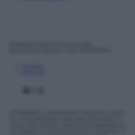
© Belpietro Edizioni Periodiche SRL –
Riproduzione riservata – P.Iva 13673600964
Chi siamo
Pubblicità
Facebook
X
Instagram
ATTENZIONE: Le informazioni contenute in questo
sito sono presentate a solo scopo informativo, in
nessun caso possono costituire la formulazione di
una diagnosi o la prescrizione di un trattamento, e