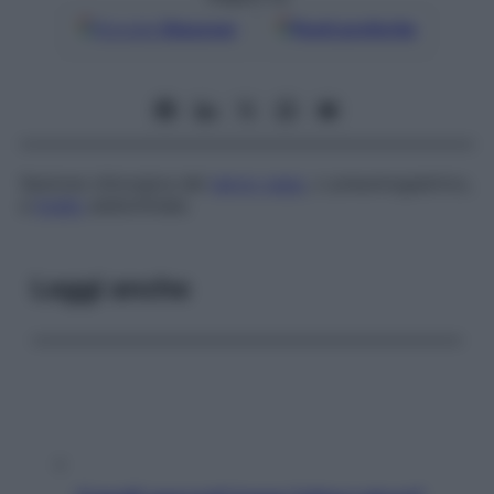
Google
Discover
Fonti preferite
Sezione chirurgica del
nervo vago
, o pneumogastrico,
a
livello
addominale.
Leggi anche