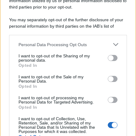
information utilized by us or personal information disclosed to
third parties prior to your opt-out.
You may separately opt-out of the further disclosure of your
personal information by third parties on the IAB’s list of
downstream participants.
Personal Data Processing Opt Outs
This information may also be disclosed by us to third parties
on the IAB’s List of Downstream Participants that may further
I want to opt-out of the Sharing of my
disclose it to other third parties.
personal data.
Opted In
Please note that this website/app uses one or more Google
services and may gather and store information including but
I want to opt-out of the Sale of my
Personal Data.
not limited to your visit or usage behaviour. You may click to
Opted In
grant or deny consent to Google and its third-party tags to
use your data for below specified purposes in below Google
I want to opt-out of processing my
consent section.
Personal Data for Targeted Advertising.
Opted In
I want to opt-out of Collection, Use,
Retention, Sale, and/or Sharing of my
Personal Data that Is Unrelated with the
Purposes for which it was collected.