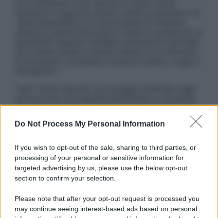
non intendono e non devono in alcun modo
sostituire il rapporto diretto medico-paziente o la
visita specialistica. Si raccomanda di chiedere
sempre il parere del proprio medico curante e/o di
specialisti riguardo qualsiasi indicazione riportata.
Se si hanno dubbi o quesiti sull’uso di un farmaco
è necessario contattare il proprio medico. Leggi il
Disclaimer »
Tutti i diritti riservati. Le immagini utilizzate negli
articoli sono di proprietà dell’editore o concesse
in licenza per l’uso. È vietata la riproduzione non
autorizzata.
Do Not Process My Personal Information
If you wish to opt-out of the sale, sharing to third parties, or
processing of your personal or sensitive information for
Informativa
targeted advertising by us, please use the below opt-out
Privacy Policy
section to confirm your selection.
Cookie Policy
Note Legali
Please note that after your opt-out request is processed you
Preferenze Privacy
may continue seeing interest-based ads based on personal