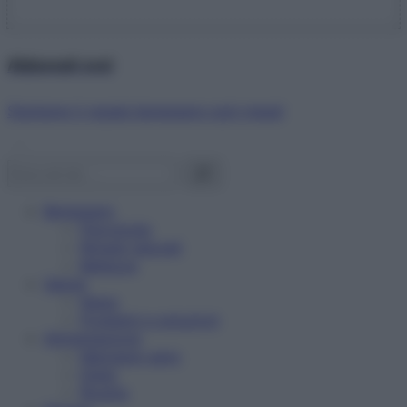
Abbonati ora!
Starbene ti regala benessere ogni mese!
Benessere
Psicologia
Rimedi naturali
Bellezza
Salute
News
Problemi e soluzioni
Alimentazione
Mangiare sano
Diete
Ricette