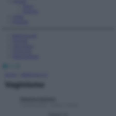
Fitness
Sport
Esercizi
Video
Podcast
Medicina AZ
Farmaci
Calcolatori
Oroscopo
Abbonamenti
Facebook
X
Instagram
Home
»
Medicina A-Z
Vaginismo
Redazione Starbene
1 Gennaio 2025 – Lettura 1 minuto
Seguici su