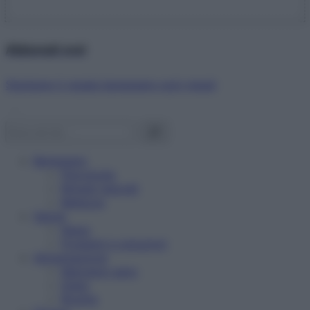
Abbonati ora!
Starbene ti regala benessere ogni mese!
Benessere
Psicologia
Rimedi naturali
Bellezza
Salute
News
Problemi e soluzioni
Alimentazione
Mangiare sano
Diete
Ricette