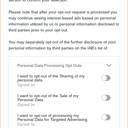
Note Legali
section to confirm your selection.
Preferenze Privacy
Please note that after your opt-out request is processed you
may continue seeing interest-based ads based on personal
information utilized by us or personal information disclosed to
third parties prior to your opt-out.
You may separately opt-out of the further disclosure of your
personal information by third parties on the IAB’s list of
downstream participants.
Personal Data Processing Opt Outs
This information may also be disclosed by us to third parties
on the IAB’s List of Downstream Participants that may further
I want to opt-out of the Sharing of my
disclose it to other third parties.
personal data.
Opted In
Please note that this website/app uses one or more Google
services and may gather and store information including but
I want to opt-out of the Sale of my
Personal Data.
not limited to your visit or usage behaviour. You may click to
Opted In
grant or deny consent to Google and its third-party tags to
use your data for below specified purposes in below Google
I want to opt-out of processing my
consent section.
Personal Data for Targeted Advertising.
Opted In