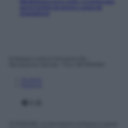
Mindfulness tra le vette: a Cortina due
giorni lontani da stress e ansia da
smartphone
© Belpietro Edizioni Periodiche SRL –
Riproduzione riservata – P.Iva 13673600964
Chi siamo
Pubblicità
Facebook
X
Instagram
ATTENZIONE: Le informazioni contenute in questo