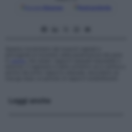
Google
Discover
Fonti preferite
Spasmo involontario dei muscoli vaginali e
perivaginali al momento della penetrazione del pene
in
vagina
, che rende i rapporti sessuali impossibili o
dolorosi. Il vaginismo è detto primitivo se si verifica a
partire dal primo rapporto sessuale, secondario se
insorge dopo un periodo di rapporti soddisfacenti.
Leggi anche