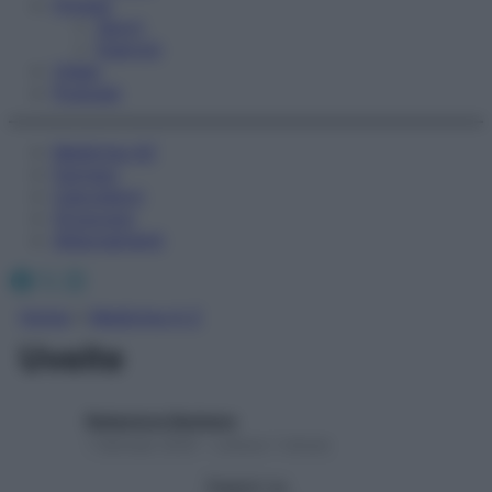
Fitness
Sport
Esercizi
Video
Podcast
Medicina AZ
Farmaci
Calcolatori
Oroscopo
Abbonamenti
Facebook
X
Instagram
Home
»
Medicina A-Z
Uveite
Redazione Starbene
1 Gennaio 2025 – Lettura 1 minuto
Seguici su