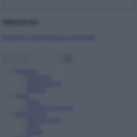
Abbonati ora!
Starbene ti regala benessere ogni mese!
Benessere
Psicologia
Rimedi naturali
Bellezza
Salute
News
Problemi e soluzioni
Alimentazione
Mangiare sano
Diete
Ricette