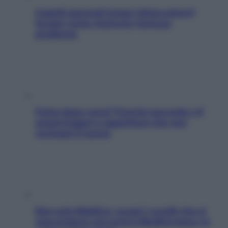
Capelli spezzati lungo l’attaccatura?
Scopri come risolvere l’annoso
problema
Fame dopo cena? Perché succede e 6
snack leggeri e appetitosi che non
rovinano il sonno
Non solo Maldive: scopri i coralli che si
nascondono nel nostro Mediterraneo (e