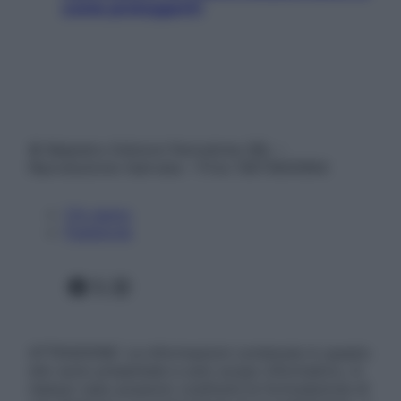
come proteggerli)
© Belpietro Edizioni Periodiche SRL –
Riproduzione riservata – P.Iva 13673600964
Chi siamo
Pubblicità
Facebook
X
Instagram
ATTENZIONE: Le informazioni contenute in questo
sito sono presentate a solo scopo informativo, in
nessun caso possono costituire la formulazione di