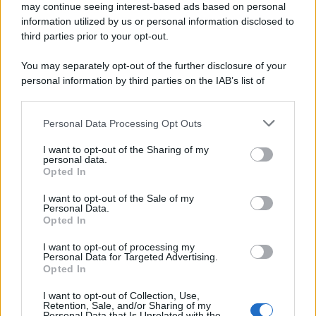
may continue seeing interest-based ads based on personal
information utilized by us or personal information disclosed to
third parties prior to your opt-out.
You may separately opt-out of the further disclosure of your
personal information by third parties on the IAB’s list of
downstream participants.
Personal Data Processing Opt Outs
This information may also be disclosed by us to third parties
on the IAB’s List of Downstream Participants that may further
I want to opt-out of the Sharing of my
disclose it to other third parties.
personal data.
Opted In
Please note that this website/app uses one or more Google
services and may gather and store information including but
I want to opt-out of the Sale of my
Personal Data.
not limited to your visit or usage behaviour. You may click to
Opted In
grant or deny consent to Google and its third-party tags to
use your data for below specified purposes in below Google
I want to opt-out of processing my
consent section.
Personal Data for Targeted Advertising.
Opted In
I want to opt-out of Collection, Use,
Retention, Sale, and/or Sharing of my
Personal Data that Is Unrelated with the