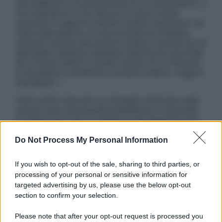
una diagnosi o la prescrizione di un trattamento, e
non intendono e non devono in alcun modo
sostituire il rapporto diretto medico-paziente o la
visita specialistica. Si raccomanda di chiedere
sempre il parere del proprio medico curante e/o di
specialisti riguardo qualsiasi indicazione riportata.
Se si hanno dubbi o quesiti sull’uso di un farmaco
è necessario contattare il proprio medico. Leggi il
Disclaimer »
Tutti i diritti riservati. Le immagini utilizzate negli
articoli sono di proprietà dell’editore o concesse
in licenza per l’uso. È vietata la riproduzione non
autorizzata.
Do Not Process My Personal Information
If you wish to opt-out of the sale, sharing to third parties, or
Informativa
processing of your personal or sensitive information for
Privacy Policy
targeted advertising by us, please use the below opt-out
Cookie Policy
section to confirm your selection.
Note Legali
Preferenze Privacy
Please note that after your opt-out request is processed you