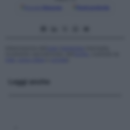
Google
Discover
Fonti preferite
Infiammazione dell’
uvea
(
membrana
intermedia,
riccamente vascolarizzata, dell’
occhio
, costituita da
iride
,
corpo ciliare
e
coroide
).
Leggi anche