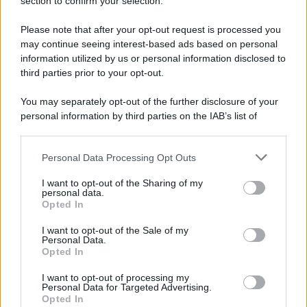
Note Legali
section to confirm your selection.
Preferenze Privacy
Please note that after your opt-out request is processed you
may continue seeing interest-based ads based on personal
information utilized by us or personal information disclosed to
third parties prior to your opt-out.
You may separately opt-out of the further disclosure of your
personal information by third parties on the IAB’s list of
downstream participants.
Personal Data Processing Opt Outs
This information may also be disclosed by us to third parties
on the IAB’s List of Downstream Participants that may further
I want to opt-out of the Sharing of my
disclose it to other third parties.
personal data.
Opted In
Please note that this website/app uses one or more Google
services and may gather and store information including but
I want to opt-out of the Sale of my
Personal Data.
not limited to your visit or usage behaviour. You may click to
Opted In
grant or deny consent to Google and its third-party tags to
use your data for below specified purposes in below Google
I want to opt-out of processing my
consent section.
Personal Data for Targeted Advertising.
Opted In