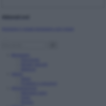
Abbonati ora!
Starbene ti regala benessere ogni mese!
Benessere
Psicologia
Rimedi naturali
Bellezza
Salute
News
Problemi e soluzioni
Alimentazione
Mangiare sano
Diete
Ricette