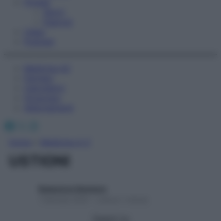
Fitness
Sport
Esercizi
Video
Podcast
Medicina AZ
Farmaci
Calcolatori
Oroscopo
Abbonamenti
Facebook
X
Instagram
Home
»
Medicina A-Z
USTIONI
Redazione Starbene
1 Gennaio 2025 – Lettura 1 minuto
Seguici su