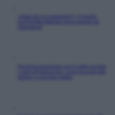
«Oggi che se magnamo?»: 4 ricette
facili di Max Mariola senza pesare gli
ingredienti
Perché la pressione con il caldo scende
e sale all’improvviso: cosa succede alle
donne e cosa fare subito