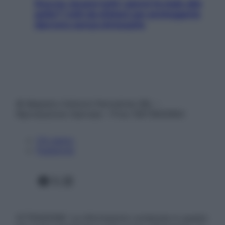
Doccia, lavarsi tutti i giorni fa male alla
pelle? I miti da sfatare per proteggerla
davvero senza stressarla
© Belpietro Edizioni Periodiche SRL –
Riproduzione riservata – P.Iva 13673600964
Chi siamo
Pubblicità
Facebook
X
Instagram
ATTENZIONE: Le informazioni contenute in questo