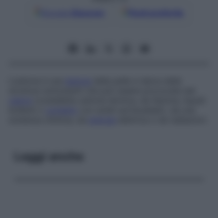
Google
Discover
Fonti preferite
L’ustione è una
lesione
della pelle e talora delle
strutture sottostanti che può essere provocata dal
calore
(cosiddetta ustione termica, da fiamma, liquidi
bollenti o
contatto
con solidi surriscaldati), da una
sostanza chimica, da
energia
elettrica o da radiazioni.
Leggi anche