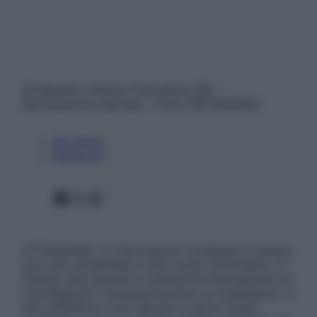
© Belpietro Edizioni Periodiche SRL –
Riproduzione riservata – P.Iva 13673600964
Chi siamo
Pubblicità
Facebook
X
Instagram
ATTENZIONE: Le informazioni contenute in questo
sito sono presentate a solo scopo informativo, in
nessun caso possono costituire la formulazione di
una diagnosi o la prescrizione di un trattamento, e
non intendono e non devono in alcun modo