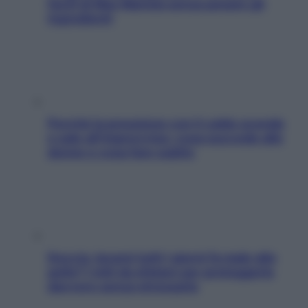
facili di Max Mariola senza pesare gli
ingredienti
Perché la pressione con il caldo scende
e sale all’improvviso: cosa succede alle
donne e cosa fare subito
Doccia, lavarsi tutti i giorni fa male alla
pelle? I miti da sfatare per proteggerla
davvero senza stressarla