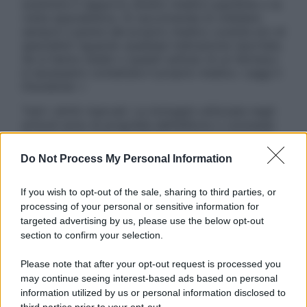
sostituire il rapporto diretto medico-paziente o la
visita specialistica. Si raccomanda di chiedere
sempre il parere del proprio medico curante e/o di
specialisti riguardo qualsiasi indicazione riportata.
Se si hanno dubbi o quesiti sull’uso di un farmaco
è necessario contattare il proprio medico. Leggi il
Disclaimer »
Tutti i diritti riservati. Le immagini utilizzate negli
articoli sono di proprietà dell’editore o concesse
in licenza per l’uso. È vietata la riproduzione non
autorizzata.
Do Not Process My Personal Information
If you wish to opt-out of the sale, sharing to third parties, or
processing of your personal or sensitive information for
Informativa
targeted advertising by us, please use the below opt-out
Privacy Policy
section to confirm your selection.
Cookie Policy
Note Legali
Please note that after your opt-out request is processed you
Preferenze Privacy
may continue seeing interest-based ads based on personal
information utilized by us or personal information disclosed to
third parties prior to your opt-out.