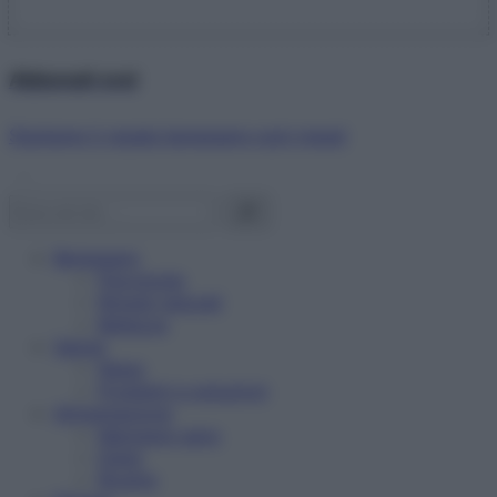
Abbonati ora!
Starbene ti regala benessere ogni mese!
Benessere
Psicologia
Rimedi naturali
Bellezza
Salute
News
Problemi e soluzioni
Alimentazione
Mangiare sano
Diete
Ricette