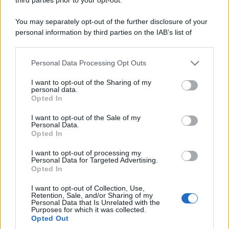
You may separately opt-out of the further disclosure of your
personal information by third parties on the IAB’s list of
downstream participants.
Personal Data Processing Opt Outs
This information may also be disclosed by us to third parties
on the IAB’s List of Downstream Participants that may further
I want to opt-out of the Sharing of my
disclose it to other third parties.
personal data.
Opted In
Please note that this website/app uses one or more Google
services and may gather and store information including but
I want to opt-out of the Sale of my
Personal Data.
not limited to your visit or usage behaviour. You may click to
Opted In
grant or deny consent to Google and its third-party tags to
use your data for below specified purposes in below Google
I want to opt-out of processing my
consent section.
Personal Data for Targeted Advertising.
Opted In
I want to opt-out of Collection, Use,
Retention, Sale, and/or Sharing of my
Personal Data that Is Unrelated with the
Purposes for which it was collected.
Opted Out