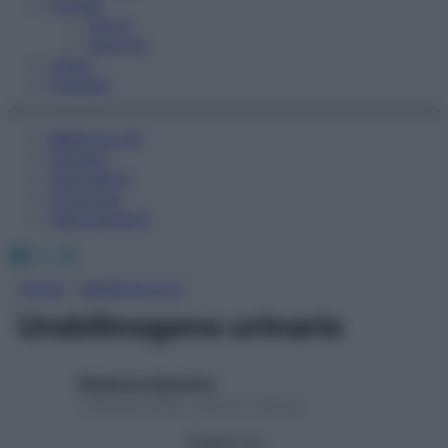
Fitness
Sport
Esercizi
Video
Podcast
Medicina AZ
Farmaci
Calcolatori
Oroscopo
Abbonamenti
Facebook
X
Instagram
Home
»
Medicina A-Z
Urobilinogeno urinario
Redazione Starbene
1 Gennaio 2025 – Lettura 1 minuto
Seguici su