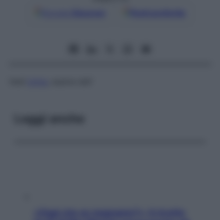
Google
Discover
Fonti preferite
Vedi
Urina
, esame dell’
Leggi anche
«Oggi che se magnamo?»: 4 ricette