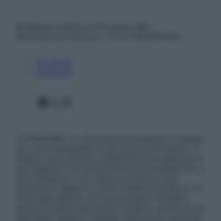
© Belpietro Edizioni Periodiche SRL –
Riproduzione riservata – P.Iva 13673600964
Chi siamo
Pubblicità
Facebook
X
Instagram
ATTENZIONE: Le informazioni contenute in questo
sito sono presentate a solo scopo informativo, in
nessun caso possono costituire la formulazione di
una diagnosi o la prescrizione di un trattamento, e
non intendono e non devono in alcun modo
sostituire il rapporto diretto medico-paziente o la
visita specialistica. Si raccomanda di chiedere
sempre il parere del proprio medico curante e/o di
specialisti riguardo qualsiasi indicazione riportata.