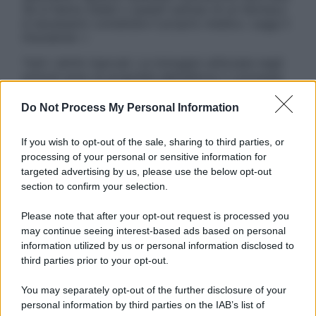
Se si hanno dubbi o quesiti sull’uso di un farmaco
è necessario contattare il proprio medico. Leggi il
Disclaimer »
Tutti i diritti riservati. Le immagini utilizzate negli
articoli sono di proprietà dell’editore o concesse
in licenza per l’uso. È vietata la riproduzione non
autorizzata.
Do Not Process My Personal Information
If you wish to opt-out of the sale, sharing to third parties, or
processing of your personal or sensitive information for
Informativa
targeted advertising by us, please use the below opt-out
Privacy Policy
section to confirm your selection.
Cookie Policy
Note Legali
Please note that after your opt-out request is processed you
Preferenze Privacy
may continue seeing interest-based ads based on personal
information utilized by us or personal information disclosed to
third parties prior to your opt-out.
You may separately opt-out of the further disclosure of your
personal information by third parties on the IAB’s list of