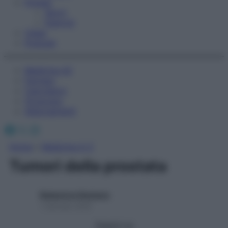
Fitness
Sport
Esercizi
Video
Podcast
Medicina AZ
Farmaci
Calcolatori
Oroscopo
Abbonamenti
Facebook
X
Instagram
Home
»
Medicina A-Z
Tumori della prostata
Redazione Starbene
1 Gennaio 2025
Seguici su