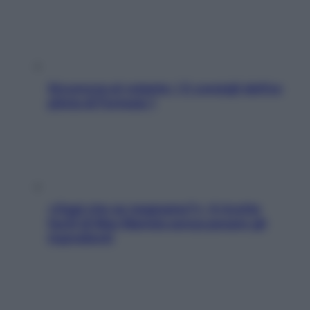
Sicurezza al volante: i 5 consigli dell’ex
pilota di Formula 1
«Oggi che se magnamo?»: 4 ricette
facili di Max Mariola senza pesare gli
ingredienti