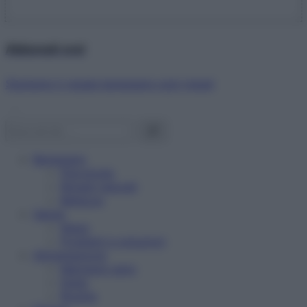
Abbonati ora!
Starbene ti regala benessere ogni mese!
Benessere
Psicologia
Rimedi naturali
Bellezza
Salute
News
Problemi e soluzioni
Alimentazione
Mangiare sano
Diete
Ricette