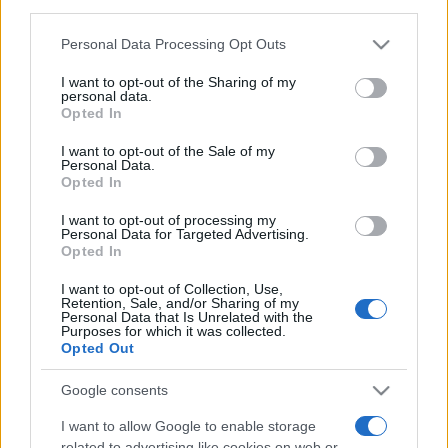
downstream participants.
Personal Data Processing Opt Outs
This information may also be disclosed by us to third parties
on the IAB’s List of Downstream Participants that may further
I want to opt-out of the Sharing of my
disclose it to other third parties.
personal data.
Opted In
Please note that this website/app uses one or more Google
services and may gather and store information including but
I want to opt-out of the Sale of my
Personal Data.
not limited to your visit or usage behaviour. You may click to
Opted In
grant or deny consent to Google and its third-party tags to
use your data for below specified purposes in below Google
I want to opt-out of processing my
consent section.
Personal Data for Targeted Advertising.
Opted In
I want to opt-out of Collection, Use,
Retention, Sale, and/or Sharing of my
Personal Data that Is Unrelated with the
Purposes for which it was collected.
Opted Out
Google consents
I want to allow Google to enable storage
related to advertising like cookies on web or