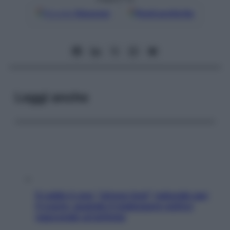
Google
Discover
Fonti preferite
Leggi anche
Il caldo è uno “stress test” naturale per
il cuore: quando il malessere estivo
nasconde un’aritmia