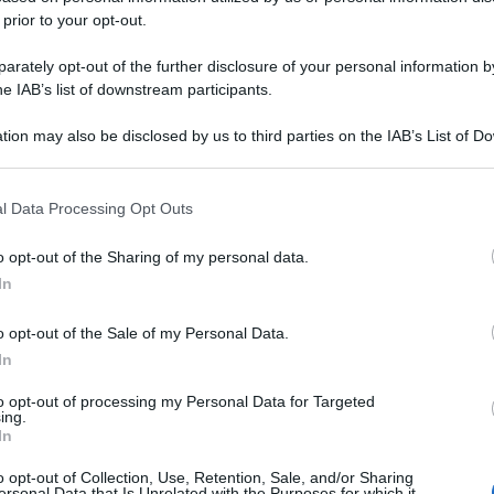
 prior to your opt-out.
rately opt-out of the further disclosure of your personal information by
he IAB’s list of downstream participants.
tion may also be disclosed by us to third parties on the IAB’s List of 
 that may further disclose it to other third parties.
 that this website/app uses one or more Google services and may gath
l Data Processing Opt Outs
including but not limited to your visit or usage behaviour. You may click 
 to Google and its third-party tags to use your data for below specifi
o opt-out of the Sharing of my personal data.
ogle consent section.
In
o opt-out of the Sale of my Personal Data.
In
to opt-out of processing my Personal Data for Targeted
ing.
In
o opt-out of Collection, Use, Retention, Sale, and/or Sharing
ersonal Data that Is Unrelated with the Purposes for which it