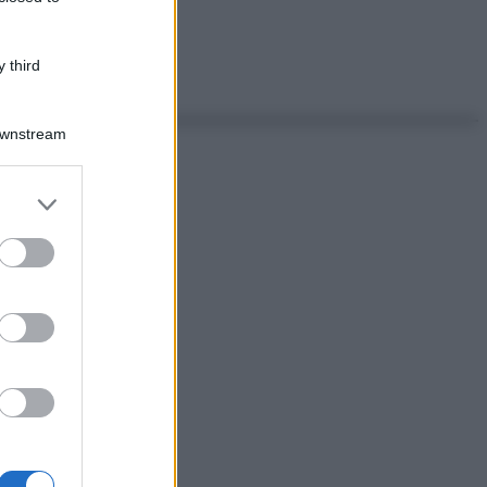
 third
Downstream
er and store
to grant or
ed purposes