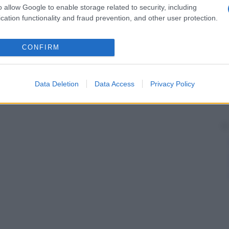
etto, talvolta per ingestione di carne poco cotta
o allow Google to enable storage related to security, including
ecca
,
pulce
). Questa
infezione
sembra interessare
cation functionality and fraud prevention, and other user protection.
CONFIRM
Data Deletion
Data Access
Privacy Policy