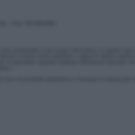
vata – P.Iva 13673600964
sono presentate a solo scopo informativo, in nessun caso p
devono in alcun modo sostituire il rapporto diretto medico-p
 di specialisti riguardo qualsiasi indicazione riportata. Se
aimer »
ticoli sono di proprietà dell’editore o concesse in licenza per 