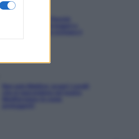
Fame dopo cena? Perché
succede e 6 snack leggeri e
appetitosi che non rovinano il
sonno
Non solo Maldive: scopri i coralli
che si nascondono nel nostro
Mediterraneo (e come
proteggerli)