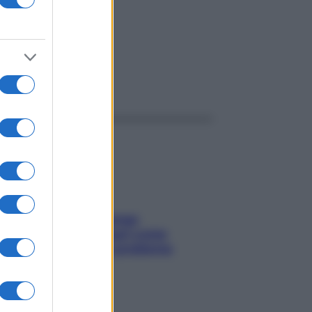
ggi anche
Capelli spezzati lungo
l’attaccatura? Scopri come
risolvere l’annoso problema