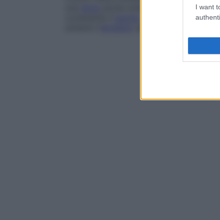
una
ferita
anche minima con un animale inf
I want t
contenente il
bacillo
o tramite puntura (
z
authenti
soltanto l’
emisfero
settentrionale.