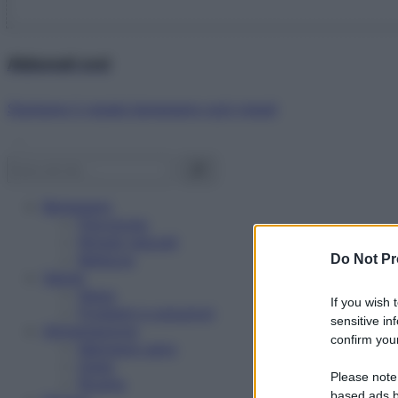
Abbonati ora!
Starbene ti regala benessere ogni mese!
Benessere
Psicologia
Rimedi naturali
Bellezza
Do Not Pr
Salute
News
If you wish 
Problemi e soluzioni
sensitive in
Alimentazione
confirm your
Mangiare sano
Diete
Please note
Ricette
based ads b