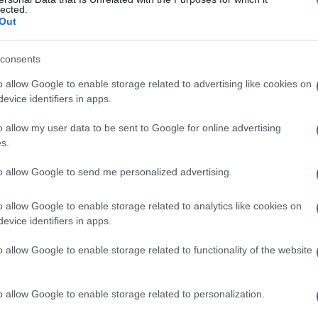
lected.
Out
consents
Le
o allow Google to enable storage related to advertising like cookies on
evice identifiers in apps.
ti preferite
o allow my user data to be sent to Google for online advertising
s.
to allow Google to send me personalized advertising.
o allow Google to enable storage related to analytics like cookies on
 all’ingestione di un
bacillo
Gram-negativo
evice identifiers in apps.
o allow Google to enable storage related to functionality of the website
 Novecento; i roditori (lepre in particolare)
possono essere colpiti dalla
malattia
numerosi altri
o allow Google to enable storage related to personalization.
, di solito in modo diretto, per
contatto
cutaneo di