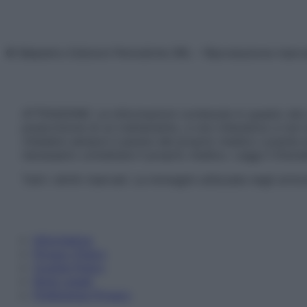
© Belpietro Edizioni Periodiche SRL – Riproduzione riser
ATTENZIONE: Le informazioni contenute in questo sito 
prescrizione di un trattamento, e non intendono e non 
chiedere sempre il parere del proprio medico curante e/o
necessario contattare il proprio medico. Leggi il Discl
Tutti i diritti riservati. Le immagini utilizzate negli ar
Informativa
Privacy Policy
Cookie Policy
Note Legali
Preferenze Privacy