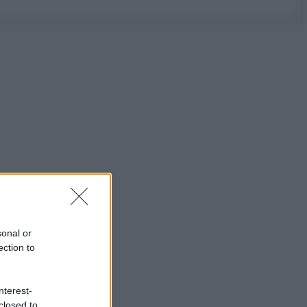
sonal or
ection to
nterest-
closed to