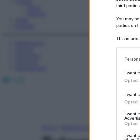
Fitness
third parties
Sport
Esercizi
You may sepa
Video
parties on t
Podcast
This informa
Medicina AZ
Participants
Farmaci
Calcolatori
Please note
Persona
Oroscopo
information 
Abbonamenti
deny consent
I want t
in below Go
Facebook
X
Instagram
Opted 
I want t
Opted 
I want 
Advertis
Opted 
Home
»
Medicina A-Z
I want t
of my P