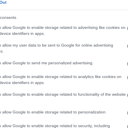
e
Out
consents
o allow Google to enable storage related to advertising like cookies on
Le
evice identifiers in apps.
o allow my user data to be sent to Google for online advertising
ti preferite
s.
to allow Google to send me personalized advertising.
o allow Google to enable storage related to analytics like cookies on
evice identifiers in apps.
a del
solco neurale
, situato in uno dei foglietti
o allow Google to enable storage related to functionality of the website
 midollare
.
nte la quarta settimana di
gestazione
. Si estende in
a
testa
alla base del
rachide
) e la sua parte mediana si
o allow Google to enable storage related to personalization.
igine del
sistema nervoso
centrale (
cervello
e
midollo
ervi), della
retina
, della parte posteriore dell’
ipofisi
o allow Google to enable storage related to security, including