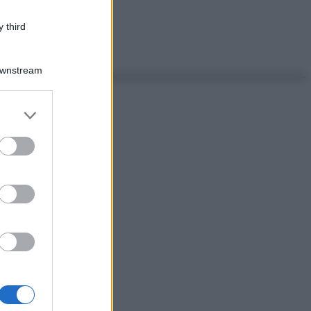
 third
Downstream
er and store
to grant or
ed purposes