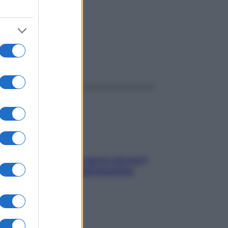
ggi anche
Contare le calorie serve ancora?
La risposta della nutrizionista