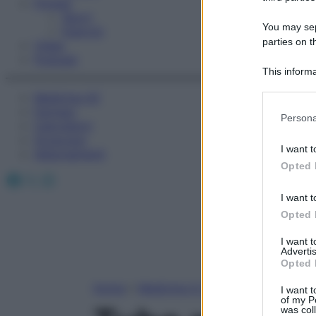
Fitness
Sport
You may sepa
Esercizi
parties on t
Video
Podcast
This informa
Participants
Medicina AZ
Farmaci
Please note
Persona
Calcolatori
information 
Oroscopo
deny consent
I want t
Abbonamenti
in below Go
Opted 
Facebook
X
Instagram
I want t
Opted 
I want 
Advertis
Opted 
Home
»
Medicina A-Z
I want t
of my P
was col