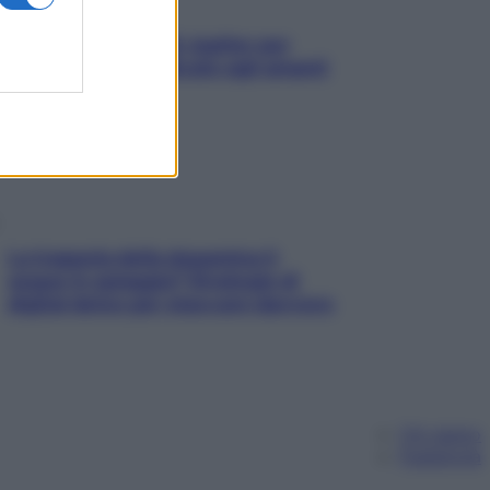
L’oroscopo food di Jupiter per
l’estate 2026 dedicato agli amanti
del cibo
La trappola della dopamina ti
segue in spiaggia? Strategie di
digital detox per staccare davvero
Chi siamo
Pubblicità