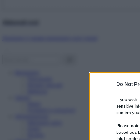
Abbonati ora!
Starbene ti regala benessere ogni mese!
Benessere
Psicologia
Do Not Pr
Rimedi naturali
Bellezza
Salute
If you wish 
News
sensitive in
Problemi e soluzioni
confirm your
Alimentazione
Mangiare sano
Please note
Diete
based ads b
Ricette
third parties