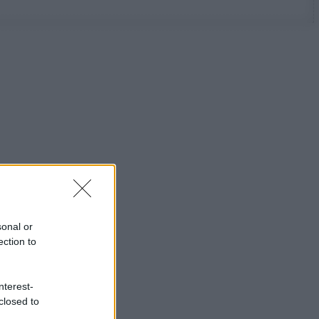
sonal or
ection to
nterest-
closed to