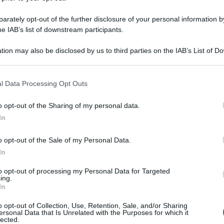
rately opt-out of the further disclosure of your personal information by
he IAB’s list of downstream participants.
tion may also be disclosed by us to third parties on the IAB’s List of 
 that may further disclose it to other third parties.
 that this website/app uses one or more Google services and may gath
l Data Processing Opt Outs
including but not limited to your visit or usage behaviour. You may click 
 to Google and its third-party tags to use your data for below specifi
o opt-out of the Sharing of my personal data.
ogle consent section.
In
o opt-out of the Sale of my Personal Data.
In
to opt-out of processing my Personal Data for Targeted
ing.
In
o opt-out of Collection, Use, Retention, Sale, and/or Sharing
ersonal Data that Is Unrelated with the Purposes for which it
lected.