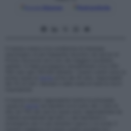
Google
Discover
Fonti preferite
Il trauma cranico è la condizione di interesse
neurologico di più frequente riscontro nei servizi di
Pronto soccorso ed è uno dei maggiori problemi
sanitari. In Italia avvengono annualmente circa 200-
500 casi ogni 100.000 abitanti. I traumi cranici sono la
prima causa di
morte
prima dei 45 anni, responsabili
del 2% di tutti i decessi e della metà di tutte le morti
traumatiche.
Il trauma cranico rappresenta inoltre la principale
causa di
morte
nei bambini al di sotto dei 2 anni di
età; nel 75% dei casi le cause sono rappresentate da
cadute accidentali dal letto o dal fasciatolo e
avvengono per lo più durante il gioco o la corsa. Il
numero maggiore di traumi cranici avviene tra i