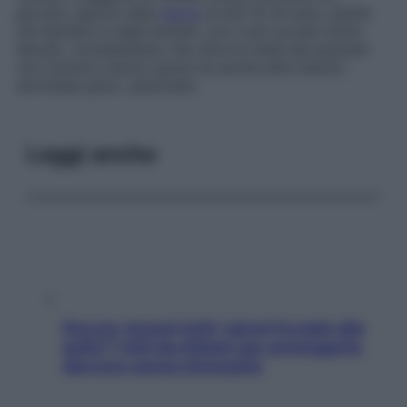
giovani, specie nella
fascia
di età 15-24 anni, quindi
nei bambini e negli anziani, con costi sociali molto
elevati, considerando che oltre la metà dei pazienti
con trauma cranico grave ha anche altre lesioni,
anch’esse gravi, associate.
Leggi anche
Doccia, lavarsi tutti i giorni fa male alla
pelle? I miti da sfatare per proteggerla
davvero senza stressarla