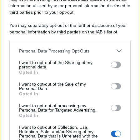
information utilized by us or personal information disclosed to
third parties prior to your opt-out.
You may separately opt-out of the further disclosure of your
personal information by third parties on the IAB’s list of
downstream participants.
Personal Data Processing Opt Outs
This information may also be disclosed by us to third parties
on the IAB’s List of Downstream Participants that may further
I want to opt-out of the Sharing of my
disclose it to other third parties.
personal data.
Opted In
Please note that this website/app uses one or more Google
services and may gather and store information including but
I want to opt-out of the Sale of my
Personal Data.
not limited to your visit or usage behaviour. You may click to
Opted In
grant or deny consent to Google and its third-party tags to
use your data for below specified purposes in below Google
I want to opt-out of processing my
consent section.
Personal Data for Targeted Advertising.
Opted In
I want to opt-out of Collection, Use,
Retention, Sale, and/or Sharing of my
Personal Data that Is Unrelated with the