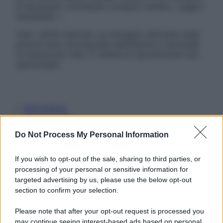
è necessario contattare il proprio medico. Leggi il
Disclaimer »
Tutti i diritti riservati. Le immagini utilizzate negli
articoli sono di proprietà dell’editore o concesse
in licenza per l’uso. È vietata la riproduzione non
autorizzata.
Informativa
Privacy Policy
Cookie Policy
Do Not Process My Personal Information
Note Legali
Preferenze Privacy
If you wish to opt-out of the sale, sharing to third parties, or
processing of your personal or sensitive information for
targeted advertising by us, please use the below opt-out
section to confirm your selection.
Please note that after your opt-out request is processed you
may continue seeing interest-based ads based on personal