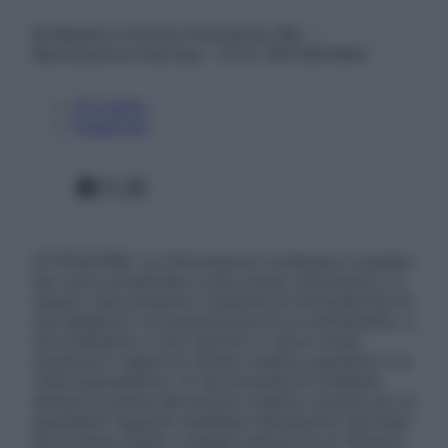
© Belpietro Edizioni Periodiche SRL –
Riproduzione riservata – P.Iva 13673600964
Chi siamo
Pubblicità
Facebook
X
Instagram
ATTENZIONE: Le informazioni contenute in questo
sito sono presentate a solo scopo informativo, in
nessun caso possono costituire la formulazione di
una diagnosi o la prescrizione di un trattamento, e
non intendono e non devono in alcun modo
sostituire il rapporto diretto medico-paziente o la
visita specialistica. Si raccomanda di chiedere
sempre il parere del proprio medico curante e/o di
specialisti riguardo qualsiasi indicazione riportata.
Se si hanno dubbi o quesiti sull’uso di un farmaco