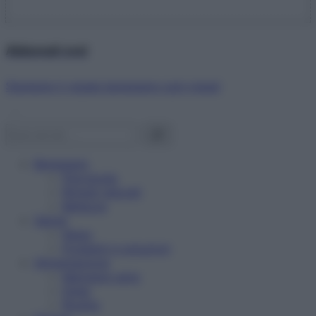
Abbonati ora!
Starbene ti regala benessere ogni mese!
Benessere
Psicologia
Rimedi naturali
Bellezza
Salute
News
Problemi e soluzioni
Alimentazione
Mangiare sano
Diete
Ricette