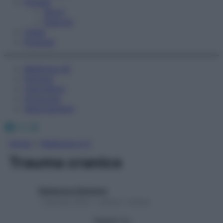
Fitness
Sport
Esercizi
Video
Podcast
Medicina AZ
Farmaci
Calcolatori
Oroscopo
Abbonamenti
Facebook
X
Instagram
Home
»
Medicina A-Z
Trauma cranico
Redazione Starbene
1 Gennaio 2025 – Lettura 1 minuto
Seguici su