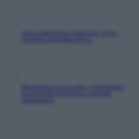
Aria condizionata: usala così, senza
rischiare raffreddore & Co.
Mindfulness tra le vette: a Cortina due
giorni lontani da stress e ansia da
smartphone