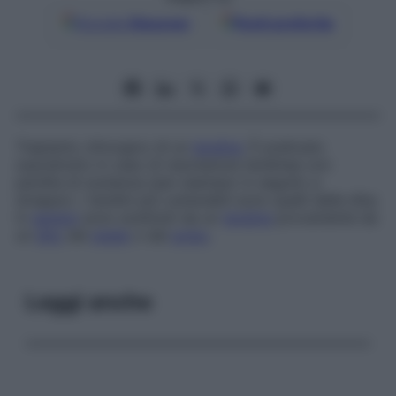
Google
Discover
Fonti preferite
Trapianto chirurgico di un
tendine
. È praticato
soprattutto in caso di rescissione tendinea con
perdita di sostanza (per esempio in seguito a
strappo). I tendini più vulnerabili sono quelli delle dita;
in
genere
sono sostituiti da un
tendine
proveniente da
un
dito
del
piede
o dal
polso
.
Leggi anche