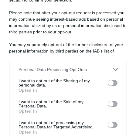
Note Legali
section to confirm your selection.
Preferenze Privacy
Please note that after your opt-out request is processed you
may continue seeing interest-based ads based on personal
information utilized by us or personal information disclosed to
third parties prior to your opt-out.
You may separately opt-out of the further disclosure of your
personal information by third parties on the IAB’s list of
downstream participants.
Personal Data Processing Opt Outs
This information may also be disclosed by us to third parties
on the IAB’s List of Downstream Participants that may further
I want to opt-out of the Sharing of my
disclose it to other third parties.
personal data.
Opted In
Please note that this website/app uses one or more Google
services and may gather and store information including but
I want to opt-out of the Sale of my
Personal Data.
not limited to your visit or usage behaviour. You may click to
Opted In
grant or deny consent to Google and its third-party tags to
use your data for below specified purposes in below Google
I want to opt-out of processing my
consent section.
Personal Data for Targeted Advertising.
Opted In