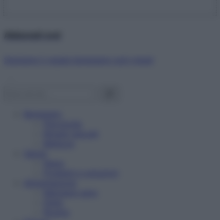
Abbonati ora!
Starbene ti regala benessere ogni mese!
Benessere
Psicologia
Rimedi naturali
Bellezza
Salute
News
Problemi e soluzioni
Alimentazione
Mangiare sano
Diete
Ricette