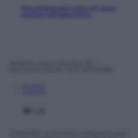
Aria condizionata: usala così, senza
rischiare raffreddore & Co.
© Belpietro Edizioni Periodiche SRL –
Riproduzione riservata – P.Iva 13673600964
Chi siamo
Pubblicità
Facebook
X
Instagram
ATTENZIONE: Le informazioni contenute in questo