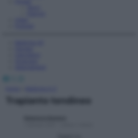
Fitness
Sport
Esercizi
Video
Podcast
Medicina AZ
Farmaci
Calcolatori
Oroscopo
Abbonamenti
Facebook
X
Instagram
Home
»
Medicina A-Z
Trapianto tendineo
Redazione Starbene
1 Gennaio 2025 – Lettura 1 minuto
Seguici su