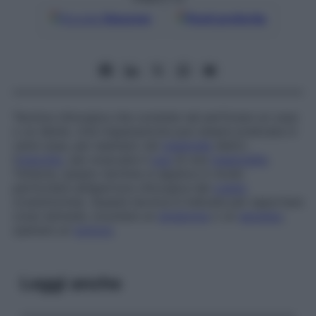
Google
Discover
Fonti preferite
Tecnica chirurgica che consiste nel perforare un osso
o un dente. Una trapanazione può essere praticata in
varie ossa, per esempio nel
mastoide
dietro
l’
orecchio
, per evacuare il
pus
di una
mastoidite
.
Tuttavia, questo termine si applica in modo
particolare all’apertura chirurgica del
cranio
(craniotomia). Questa tecnica è indicata per asportare
corpi estranei, svuotare un
ematoma
o un
ascesso
,
operare un
tumore
.
Leggi anche