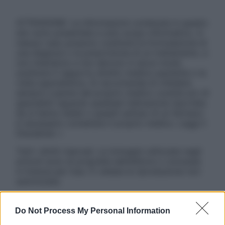
ATTENZIONE: Le informazioni contenute in questo
sito sono presentate a solo scopo informativo, in
nessun caso possono costituire la formulazione di
una diagnosi o la prescrizione di un trattamento, e
non intendono e non devono in alcun modo
sostituire il rapporto diretto medico-paziente o la
visita specialistica. Si raccomanda di chiedere
sempre il parere del proprio medico curante e/o di
specialisti riguardo qualsiasi indicazione riportata.
Se si hanno dubbi o quesiti sull’uso di un farmaco
è necessario contattare il proprio medico. Leggi il
Disclaimer »
Tutti i diritti riservati. Le immagini utilizzate negli
articoli sono di proprietà dell’editore o concesse
in licenza per l’uso. È vietata la riproduzione non
autorizzata.
Do Not Process My Personal Information