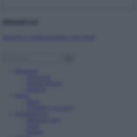
Abbonati ora!
Starbene ti regala benessere ogni mese!
Benessere
Psicologia
Rimedi naturali
Bellezza
Salute
News
Problemi e soluzioni
Alimentazione
Mangiare sano
Diete
Ricette