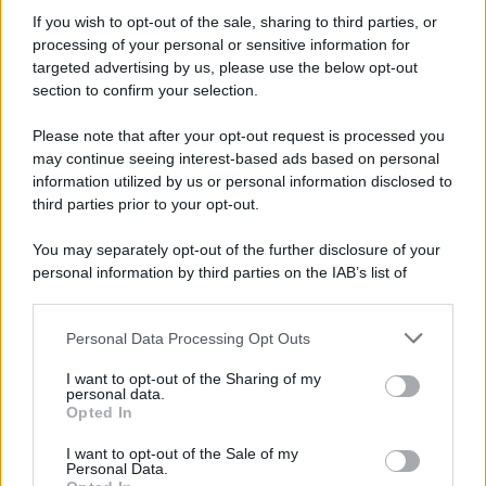
Informativa
Privacy Policy
If you wish to opt-out of the sale, sharing to third parties, or
Cookie Policy
processing of your personal or sensitive information for
Note Legali
targeted advertising by us, please use the below opt-out
Preferenze Privacy
section to confirm your selection.
Please note that after your opt-out request is processed you
may continue seeing interest-based ads based on personal
information utilized by us or personal information disclosed to
third parties prior to your opt-out.
You may separately opt-out of the further disclosure of your
personal information by third parties on the IAB’s list of
downstream participants.
Personal Data Processing Opt Outs
This information may also be disclosed by us to third parties
on the IAB’s List of Downstream Participants that may further
I want to opt-out of the Sharing of my
disclose it to other third parties.
personal data.
Opted In
Please note that this website/app uses one or more Google
services and may gather and store information including but
I want to opt-out of the Sale of my
Personal Data.
not limited to your visit or usage behaviour. You may click to