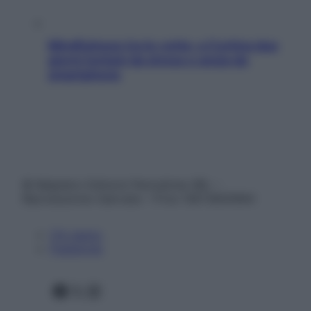
Mindfulness tra le vette: a Cortina due
giorni lontani da stress e ansia da
smartphone
© Belpietro Edizioni Periodiche SRL –
Riproduzione riservata – P.Iva 13673600964
Chi siamo
Pubblicità
Facebook
X
Instagram