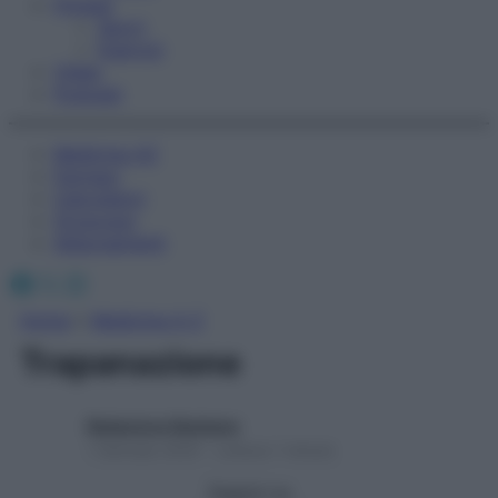
Fitness
Sport
Esercizi
Video
Podcast
Medicina AZ
Farmaci
Calcolatori
Oroscopo
Abbonamenti
Facebook
X
Instagram
Home
»
Medicina A-Z
Trapanazione
Redazione Starbene
1 Gennaio 2025 – Lettura 1 minuto
Seguici su