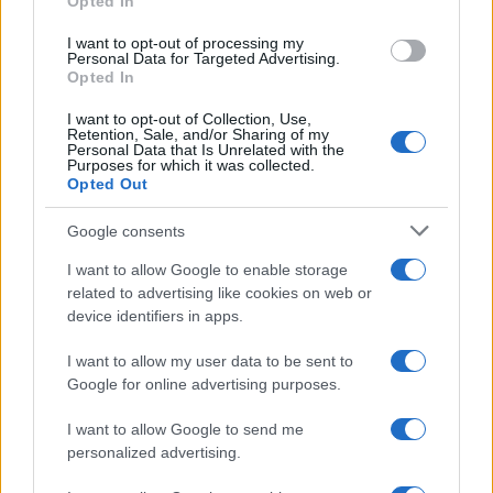
Opted In
grant or deny consent to Google and its third-party tags to
use your data for below specified purposes in below Google
I want to opt-out of processing my
consent section.
Personal Data for Targeted Advertising.
Opted In
I want to opt-out of Collection, Use,
Retention, Sale, and/or Sharing of my
Personal Data that Is Unrelated with the
Purposes for which it was collected.
Opted Out
Google consents
I want to allow Google to enable storage
related to advertising like cookies on web or
device identifiers in apps.
I want to allow my user data to be sent to
Google for online advertising purposes.
I want to allow Google to send me
personalized advertising.