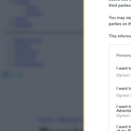
Fitness
third parties
Sport
Esercizi
You may sepa
Video
parties on t
Podcast
This informa
Medicina AZ
Participants
Farmaci
Calcolatori
Please note
Persona
Oroscopo
information 
Abbonamenti
deny consent
I want t
in below Go
Facebook
X
Instagram
Opted 
I want t
Opted 
I want 
Advertis
Opted 
Home
»
Medicina A-Z
I want t
of my P