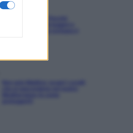
Fame dopo cena? Perché
succede e 6 snack leggeri e
appetitosi che non rovinano il
sonno
Non solo Maldive: scopri i coralli
che si nascondono nel nostro
Mediterraneo (e come
proteggerli)