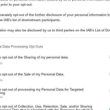
 prior to your opt-out.
rately opt-out of the further disclosure of your personal information by
he IAB’s list of downstream participants.
tion may also be disclosed by us to third parties on the IAB’s List of 
 that may further disclose it to other third parties.
 that this website/app uses one or more Google services and may gath
l Data Processing Opt Outs
including but not limited to your visit or usage behaviour. You may click 
 to Google and its third-party tags to use your data for below specifi
o opt-out of the Sharing of my personal data.
ogle consent section.
In
o opt-out of the Sale of my Personal Data.
In
to opt-out of processing my Personal Data for Targeted
ing.
In
o opt-out of Collection, Use, Retention, Sale, and/or Sharing
ersonal Data that Is Unrelated with the Purposes for which it