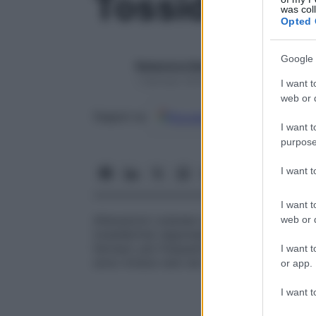
Tossidermia
was col
Opted 
Google 
Redazione Starbene
1 Gennaio 2025 – Lettura 1 minuto
I want t
web or d
Google
Discover
Fon
Seguici su
I want t
purpose
I want 
I want t
Alterazioni cutanee e mucose dovute all’in
web or d
tossidermie rappresentano il 10-25% dei ca
farmaci; più frequenti negli anziani che 
I want t
sono invece rare nei bambini.
or app.
I want t