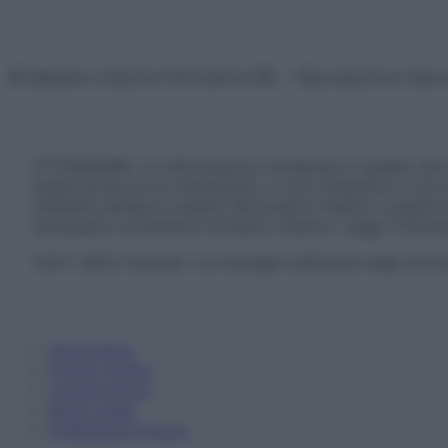
© Belpietro Edizioni Periodiche SRL – Riproduzione riser
ATTENZIONE: Le informazioni contenute in questo sito 
prescrizione di un trattamento, e non intendono e non 
chiedere sempre il parere del proprio medico curante e/o
necessario contattare il proprio medico. Leggi il Discl
Tutti i diritti riservati. Le immagini utilizzate negli ar
Informativa
Privacy Policy
Cookie Policy
Note Legali
Preferenze Privacy