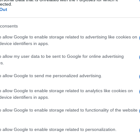
lected.
Out
consents
Le
o allow Google to enable storage related to advertising like cookies on
evice identifiers in apps.
ti preferite
o allow my user data to be sent to Google for online advertising
s.
to allow Google to send me personalized advertising.
o allow Google to enable storage related to analytics like cookies on
gestione o all’iniezione di un farmaco. Le
evice identifiers in apps.
si di ricovero dovuti a effetti indesiderati dei
fanno un intenso consumo di farmaci e nelle donne,
o allow Google to enable storage related to functionality of the website
o allow Google to enable storage related to personalization.