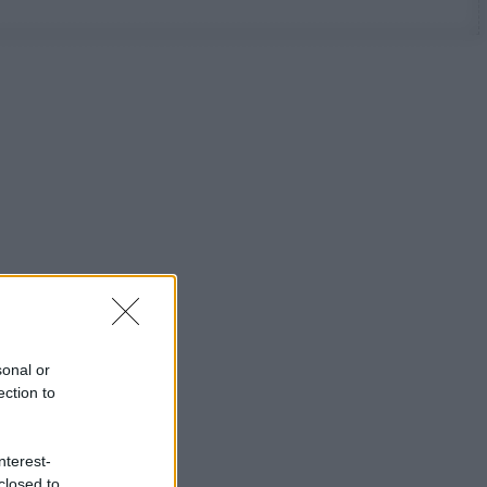
sonal or
ection to
nterest-
closed to