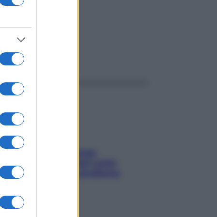
ggi anche
Capelli spezzati lungo
l’attaccatura? Scopri come
risolvere l’annoso problema