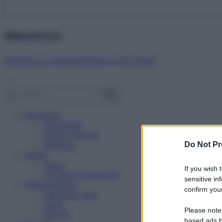
Abbonati ora!
Starbene ti regala benessere ogni mese!
Benessere
Psicologia
Rimedi naturali
Bellezza
Do Not Pr
Salute
News
If you wish 
Problemi e soluzioni
sensitive in
Alimentazione
confirm your
Mangiare sano
Diete
Please note
Ricette
based ads b