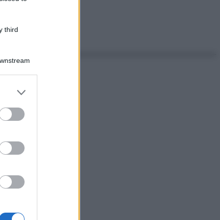
 third
Downstream
er and store
to grant or
ed purposes