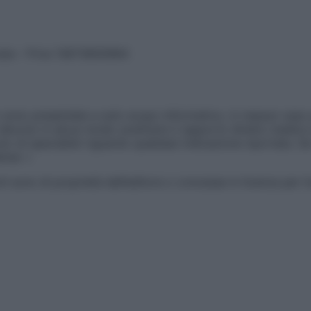
vata – P.Iva 13673600964
sono presentate a solo scopo informativo, in nessun caso p
devono in alcun modo sostituire il rapporto diretto medico-p
 di specialisti riguardo qualsiasi indicazione riportata. Se
aimer »
ticoli sono di proprietà dell’editore o concesse in licenza per 