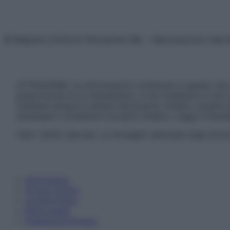
© Belpietro Edizioni Periodiche SRL – Riproduzione riser
ATTENZIONE: Le informazioni contenute in questo sito 
prescrizione di un trattamento, e non intendono e non 
chiedere sempre il parere del proprio medico curante e/o
necessario contattare il proprio medico. Leggi il Discl
Tutti i diritti riservati. Le immagini utilizzate negli ar
Informativa
Privacy Policy
Cookie Policy
Note Legali
Preferenze Privacy