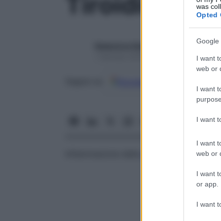
Tiroidite
was col
Opted 
Google 
Redazione Starbene
1 Gennaio 2025 – Lettura 1 minuto
I want t
web or d
Google
Discover
Fon
Seguici su
I want t
purpose
I want 
I want t
Infiammazione della
ghiandola tiroide
.
web or d
I want t
or app.
I want t