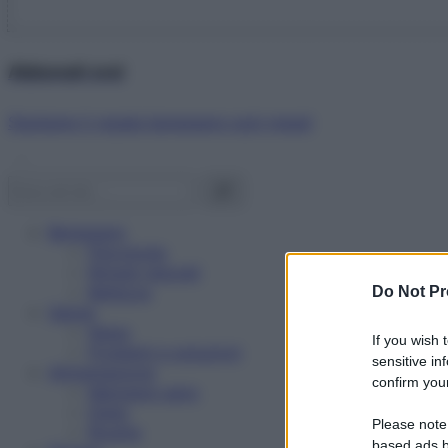
Abbonati ora!
Starbene ti regala benessere ogni mese!
Benessere
Psicologia
Rimedi naturali
Bellezza
Do Not Pr
Salute
News
If you wish 
Problemi e soluzioni
sensitive in
Alimentazione
confirm your
Mangiare sano
Diete
Please note
Ricette
based ads b