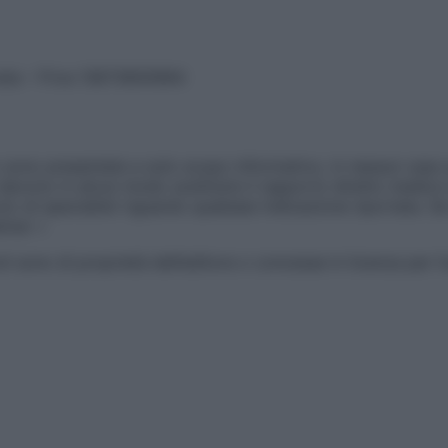
vata – P.Iva 13673600964
sono presentate a solo scopo informativo, in nessun caso p
devono in alcun modo sostituire il rapporto diretto medico-p
 di specialisti riguardo qualsiasi indicazione riportata. Se
aimer »
ticoli sono di proprietà dell’editore o concesse in licenza per 