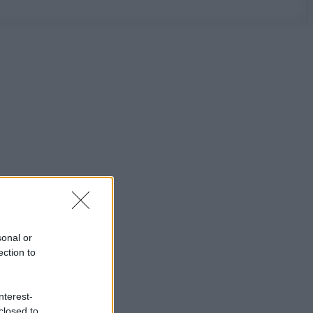
sonal or
ection to
nterest-
closed to