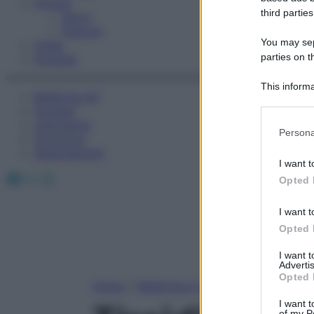
Fitness
third parties
Sport
Esercizi
You may sepa
Video
parties on t
Podcast
This informa
Medicina AZ
Participants
Farmaci
Calcolatori
Please note
Persona
Oroscopo
information 
Abbonamenti
deny consent
I want t
in below Go
Facebook
X
Instagram
Opted 
I want t
Opted 
I want 
Advertis
Opted 
Home
»
Medicina A-Z
I want t
of my P