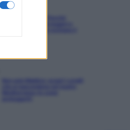
Fame dopo cena? Perché
succede e 6 snack leggeri e
appetitosi che non rovinano il
sonno
Non solo Maldive: scopri i coralli
che si nascondono nel nostro
Mediterraneo (e come
proteggerli)