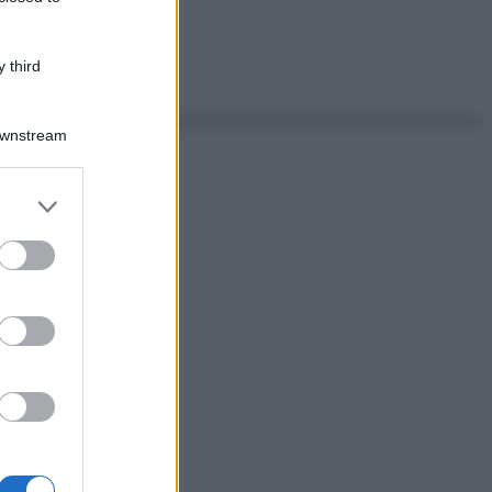
 third
Downstream
er and store
to grant or
ed purposes