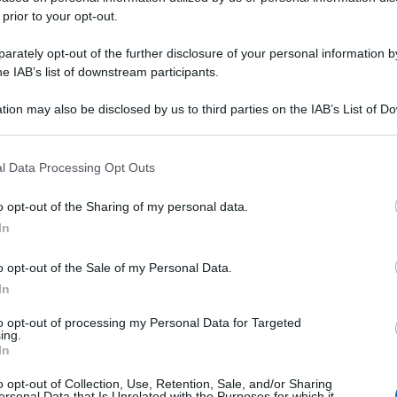
 prior to your opt-out.
rately opt-out of the further disclosure of your personal information by
he IAB’s list of downstream participants.
tion may also be disclosed by us to third parties on the IAB’s List of 
 that may further disclose it to other third parties.
 that this website/app uses one or more Google services and may gath
l Data Processing Opt Outs
including but not limited to your visit or usage behaviour. You may click 
 to Google and its third-party tags to use your data for below specifi
o opt-out of the Sharing of my personal data.
ogle consent section.
In
o opt-out of the Sale of my Personal Data.
In
to opt-out of processing my Personal Data for Targeted
ing.
In
o opt-out of Collection, Use, Retention, Sale, and/or Sharing
ersonal Data that Is Unrelated with the Purposes for which it