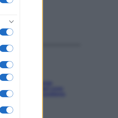
ggi anche
Capelli spezzati lungo
l’attaccatura? Scopri come
risolvere l’annoso problema