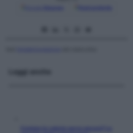
Google
Discover
Fonti preferite
Vedi
Intradermoreazione
alla tubercolina
Leggi anche
Contare le calorie serve ancora? La