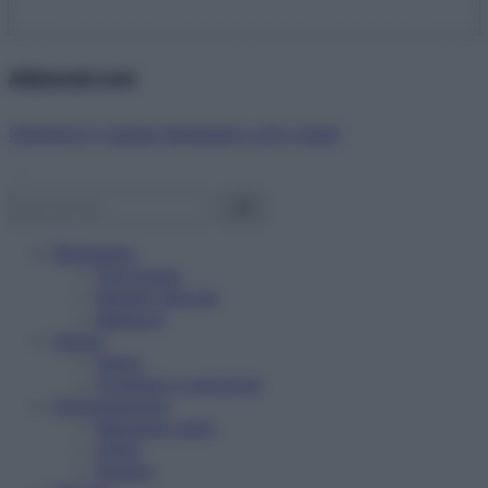
Abbonati ora!
Starbene ti regala benessere ogni mese!
Benessere
Psicologia
Rimedi naturali
Bellezza
Salute
News
Problemi e soluzioni
Alimentazione
Mangiare sano
Diete
Ricette