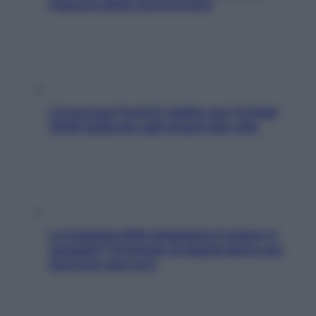
risposta della nutrizionista
L’oroscopo food di Jupiter per l’estate
2026 dedicato agli amanti del cibo
La trappola della dopamina ti segue in
spiaggia? Strategie di digital detox per
staccare davvero