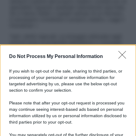
sempre il parere del proprio medico curante e/o di
specialisti riguardo qualsiasi indicazione riportata.
Se si hanno dubbi o quesiti sull’uso di un farmaco
è necessario contattare il proprio medico. Leggi il
Disclaimer »
Tutti i diritti riservati. Le immagini utilizzate negli
articoli sono di proprietà dell’editore o concesse
in licenza per l’uso. È vietata la riproduzione non
autorizzata.
Do Not Process My Personal Information
If you wish to opt-out of the sale, sharing to third parties, or
processing of your personal or sensitive information for
Informativa
targeted advertising by us, please use the below opt-out
Privacy Policy
section to confirm your selection.
Cookie Policy
Note Legali
Please note that after your opt-out request is processed you
Preferenze Privacy
may continue seeing interest-based ads based on personal
information utilized by us or personal information disclosed to
third parties prior to your opt-out.
You may separately opt-out of the further disclosure of your