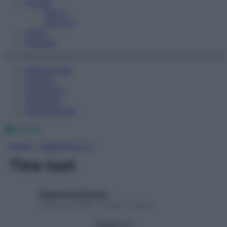
Fitness
Sport
Esercizi
Video
Podcast
Medicina AZ
Farmaci
Calcolatori
Oroscopo
Abbonamenti
Facebook
X
Instagram
Home
»
Medicina A-Z
Tine test
Redazione Starbene
1 Gennaio 2025 – Lettura 1 minuto
Seguici su