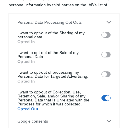
personal information by third parties on the IAB’s list of
downstream participants.
Personal Data Processing Opt Outs
This information may also be disclosed by us to third parties
on the IAB’s List of Downstream Participants that may further
I want to opt-out of the Sharing of my
disclose it to other third parties.
personal data.
Opted In
Please note that this website/app uses one or more Google
services and may gather and store information including but
I want to opt-out of the Sale of my
Personal Data.
not limited to your visit or usage behaviour. You may click to
Opted In
grant or deny consent to Google and its third-party tags to
use your data for below specified purposes in below Google
I want to opt-out of processing my
consent section.
Personal Data for Targeted Advertising.
Opted In
I want to opt-out of Collection, Use,
Retention, Sale, and/or Sharing of my
Personal Data that Is Unrelated with the
Purposes for which it was collected.
Opted Out
Google consents