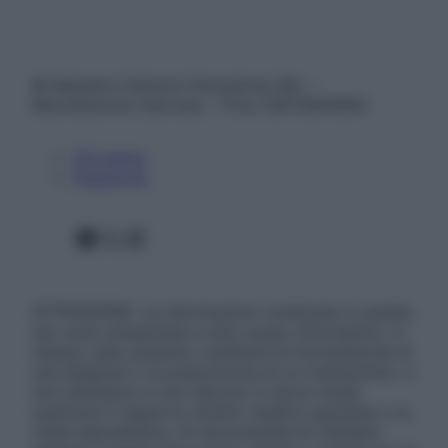
© Belpietro Edizioni Periodiche SRL –
Riproduzione riservata – P.Iva 13673600964
Chi siamo
Pubblicità
Facebook
X
Instagram
ATTENZIONE: Le informazioni contenute in questo
sito sono presentate a solo scopo informativo, in
nessun caso possono costituire la formulazione di
una diagnosi o la prescrizione di un trattamento, e
non intendono e non devono in alcun modo
sostituire il rapporto diretto medico-paziente o la
visita specialistica. Si raccomanda di chiedere