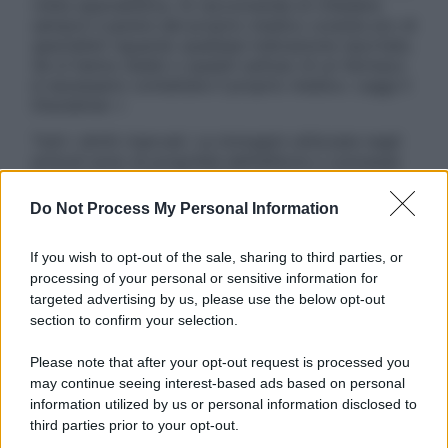
visita specialistica. Si raccomanda di chiedere
sempre il parere del proprio medico curante e/o di
specialisti riguardo qualsiasi indicazione riportata.
Se si hanno dubbi o quesiti sull’uso di un farmaco
è necessario contattare il proprio medico. Leggi il
Disclaimer »
Tutti i diritti riservati. Le immagini utilizzate negli
articoli sono di proprietà dell’editore o concesse
in licenza per l’uso. È vietata la riproduzione non
autorizzata.
Do Not Process My Personal Information
If you wish to opt-out of the sale, sharing to third parties, or
processing of your personal or sensitive information for
Informativa
targeted advertising by us, please use the below opt-out
Privacy Policy
section to confirm your selection.
Cookie Policy
Note Legali
Please note that after your opt-out request is processed you
Preferenze Privacy
may continue seeing interest-based ads based on personal
information utilized by us or personal information disclosed to
third parties prior to your opt-out.