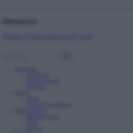
Abbonati ora!
Starbene ti regala benessere ogni mese!
Benessere
Psicologia
Rimedi naturali
Bellezza
Salute
News
Problemi e soluzioni
Alimentazione
Mangiare sano
Diete
Ricette