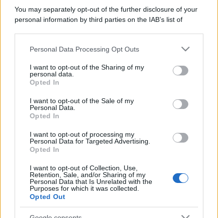
You may separately opt-out of the further disclosure of your
personal information by third parties on the IAB’s list of
downstream participants.
Personal Data Processing Opt Outs
This information may also be disclosed by us to third parties
on the IAB’s List of Downstream Participants that may further
I want to opt-out of the Sharing of my
disclose it to other third parties.
personal data.
Opted In
Please note that this website/app uses one or more Google
services and may gather and store information including but
I want to opt-out of the Sale of my
Personal Data.
not limited to your visit or usage behaviour. You may click to
Opted In
grant or deny consent to Google and its third-party tags to
use your data for below specified purposes in below Google
I want to opt-out of processing my
consent section.
Personal Data for Targeted Advertising.
Opted In
I want to opt-out of Collection, Use,
Retention, Sale, and/or Sharing of my
Personal Data that Is Unrelated with the
Purposes for which it was collected.
Opted Out
Google consents