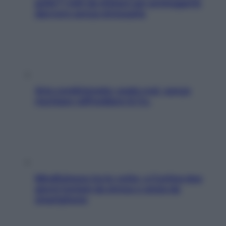
pelle? I miti da sfatare per proteggerla
davvero senza stressarla
Aria condizionata: usala così, senza
rischiare raffreddore & Co.
Mindfulness tra le vette: a Cortina due
giorni lontani da stress e ansia da
smartphone