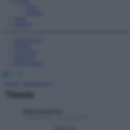
Fitness
Sport
Esercizi
Video
Podcast
Medicina AZ
Farmaci
Calcolatori
Oroscopo
Abbonamenti
Facebook
X
Instagram
Home
»
Medicina A-Z
Timolo
Redazione Starbene
1 Gennaio 2025 – Lettura 1 minuto
Seguici su