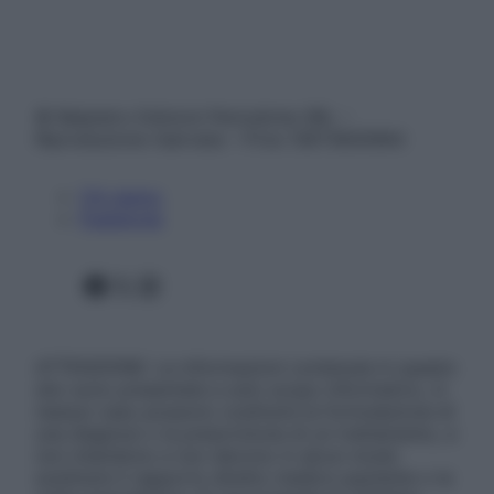
© Belpietro Edizioni Periodiche SRL –
Riproduzione riservata – P.Iva 13673600964
Chi siamo
Pubblicità
Facebook
X
Instagram
ATTENZIONE: Le informazioni contenute in questo
sito sono presentate a solo scopo informativo, in
nessun caso possono costituire la formulazione di
una diagnosi o la prescrizione di un trattamento, e
non intendono e non devono in alcun modo
sostituire il rapporto diretto medico-paziente o la