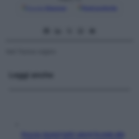
Google
Discover
Fonti preferite
Vedi Thymus vulgaris
Leggi anche
Doccia, lavarsi tutti i giorni fa male alla