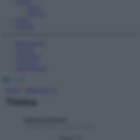
Fitness
Sport
Esercizi
Video
Podcast
Medicina AZ
Farmaci
Calcolatori
Oroscopo
Abbonamenti
Facebook
X
Instagram
Home
»
Medicina A-Z
Timina
Redazione Starbene
1 Gennaio 2025 – Lettura 1 minuto
Seguici su