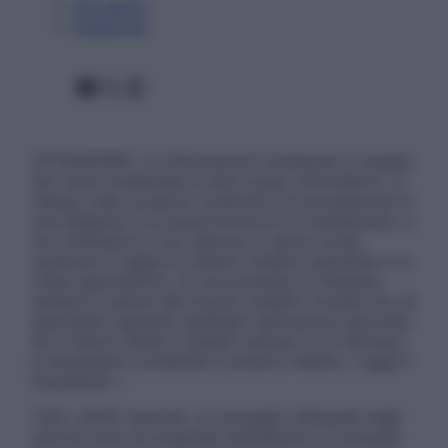
Chi siamo
Pubblicità
Facebook
X
Instagram
ATTENZIONE: Le informazioni contenute in questo
sito sono presentate a solo scopo informativo, in
nessun caso possono costituire la formulazione di
una diagnosi o la prescrizione di un trattamento, e
non intendono e non devono in alcun modo
sostituire il rapporto diretto medico-paziente o la
visita specialistica. Si raccomanda di chiedere
sempre il parere del proprio medico curante e/o di
specialisti riguardo qualsiasi indicazione riportata.
Se si hanno dubbi o quesiti sull’uso di un farmaco
è necessario contattare il proprio medico. Leggi il
Disclaimer »
Tutti i diritti riservati. Le immagini utilizzate negli
articoli sono di proprietà dell’editore o concesse