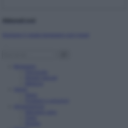
Abbonati ora!
Starbene ti regala benessere ogni mese!
Benessere
Psicologia
Rimedi naturali
Bellezza
Salute
News
Problemi e soluzioni
Alimentazione
Mangiare sano
Diete
Ricette