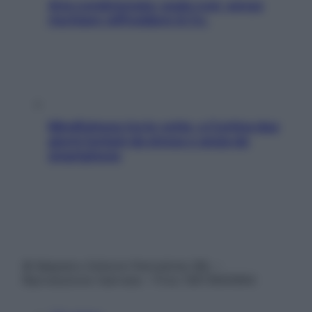
Aria condizionata: usala così, senza
rischiare raffreddore & Co.
Mindfulness tra le vette: a Cortina due
giorni lontani da stress e ansia da
smartphone
© Belpietro Edizioni Periodiche SRL –
Riproduzione riservata – P.Iva 13673600964