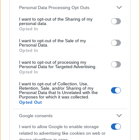
Personal Data Processing Opt Outs
This information may also be disclosed by us to third parties
on the IAB’s List of Downstream Participants that may further
I want to opt-out of the Sharing of my
disclose it to other third parties.
personal data.
Opted In
Please note that this website/app uses one or more Google
services and may gather and store information including but
I want to opt-out of the Sale of my
Personal Data.
not limited to your visit or usage behaviour. You may click to
Opted In
grant or deny consent to Google and its third-party tags to
use your data for below specified purposes in below Google
I want to opt-out of processing my
consent section.
Personal Data for Targeted Advertising.
Opted In
I want to opt-out of Collection, Use,
Retention, Sale, and/or Sharing of my
Personal Data that Is Unrelated with the
Purposes for which it was collected.
Opted Out
Google consents
I want to allow Google to enable storage
related to advertising like cookies on web or
device identifiers in apps.