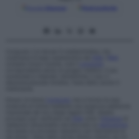
Google
Discover
Fonti preferite
Composto 2,4-idrossi-5-metilpirimidina, che
costituisce la base caratteristica del
DNA
; l’
RNA
contiene invece l’uracile, cioè il
composto
corrispondente senza un gruppo metilico. Il suo
nucleoside è chiamato ribosiltimina, il suo 2-
desossinucleoside timidina. Viene detto anche
5-
metiluracile.
Dimero di timina
Composto
che si forma tra due
molecole di timina mediante una reciproca addizione
trasversale dei loro doppi legami 5(6). Questo
processo può verificarsi nel
DNA
sotto l’
influenza
di
radiazioni ultraviolette che bloccano la
replicazione
,
ma esiste un processo riparativo per l’escissione di
tali dimeri. Viene detto anche
dimero indotto da UV
.