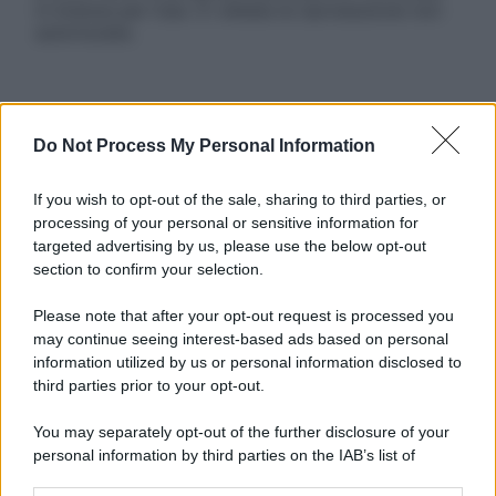
in licenza per l’uso. È vietata la riproduzione non
autorizzata.
Informativa
Do Not Process My Personal Information
Privacy Policy
Cookie Policy
Note Legali
If you wish to opt-out of the sale, sharing to third parties, or
Preferenze Privacy
processing of your personal or sensitive information for
targeted advertising by us, please use the below opt-out
section to confirm your selection.
Please note that after your opt-out request is processed you
may continue seeing interest-based ads based on personal
information utilized by us or personal information disclosed to
third parties prior to your opt-out.
You may separately opt-out of the further disclosure of your
personal information by third parties on the IAB’s list of
downstream participants.