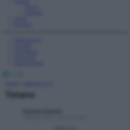
Fitness
Sport
Esercizi
Video
Podcast
Medicina AZ
Farmaci
Calcolatori
Oroscopo
Abbonamenti
Facebook
X
Instagram
Home
»
Medicina A-Z
Tetano
Redazione Starbene
1 Gennaio 2025 – Lettura 2 minuti
Seguici su