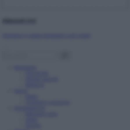
Abbonati ora!
Starbene ti regala benessere ogni mese!
Benessere
Psicologia
Rimedi naturali
Bellezza
Salute
News
Problemi e soluzioni
Alimentazione
Mangiare sano
Diete
Ricette