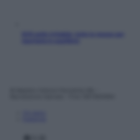
SOS pelle irritabile: tutte le mosse per
riportarla in equilibrio
© Belpietro Edizioni Periodiche SRL –
Riproduzione riservata – P.Iva 13673600964
Chi siamo
Pubblicità
Facebook
X
Instagram