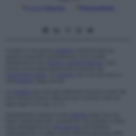
Google
Discover
Fonti preferite
Il tetano è una grave
malattia
caratterizzata da
spasmi muscolari generalizzati e provocata
dall’azione di una
tossina
(
tossina tetanica
, nota
anche come tetanospasmina) prodotta dal
Clostridium tetani
, un
batterio
che vive nel suolo e
nell’
intestino
degli animali.
La
malattia
era nota già nell’antica Grecia e molti dei
suoi sintomi furono descritti per la prima volta da
Ippocrate (V-IV sec. a. C.).
Attualmente il tetano è una
malattia
assai rara nei
Paesi industrializzati, soprattutto da quando è stata
resa obbligatoria la
vaccinazione
dei bambini
(antitetanica). In Italia, prima dell’introduzione della