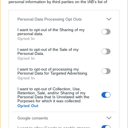
personal information by third parties on the IAB’s list of
downstream participants.
Personal Data Processing Opt Outs
This information may also be disclosed by us to third parties
on the IAB’s List of Downstream Participants that may further
I want to opt-out of the Sharing of my
disclose it to other third parties.
personal data.
Opted In
Please note that this website/app uses one or more Google
services and may gather and store information including but
I want to opt-out of the Sale of my
Personal Data.
not limited to your visit or usage behaviour. You may click to
Opted In
grant or deny consent to Google and its third-party tags to
use your data for below specified purposes in below Google
I want to opt-out of processing my
consent section.
Personal Data for Targeted Advertising.
Opted In
I want to opt-out of Collection, Use,
Retention, Sale, and/or Sharing of my
Personal Data that Is Unrelated with the
Purposes for which it was collected.
Opted Out
Google consents