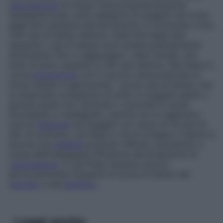
vaccinazione
di massa (resa progressivamente
obbligatoria per varie categorie di soggetti nel corso
degli anni sessanta del Novecento) si contavano circa
700 casi di tetano all’anno. Dalla fine degli anni
sessanta i casi di tetano sono andati gradualmente
diminuendo fino a raggiungere i valori attuali, che
sono di poco superiori a 100 casi all’anno. Nei Paesi in
cui la
prevenzione
con il vaccino viene praticata in
modo esteso e appropriato, i pochi casi di tetano che
si osservano compaiono di solito in soggetti adulti o
giovani adulti non vaccinati o vaccinati in modo
incompleto o inadeguato, mentre non si registrano
casi di
infezione
nei soggetti con meno di 20 anni di
età. Al contrario, nei Paesi in via di sviluppo il tetano è
ancora una
malattia
piuttosto diffusa, soprattutto a
causa dell’inadeguata diffusione dei programmi di
vaccinazione
. In tali Paesi risultano ancora
particolarmente frequenti le forme di tetano del
neonato
e del
bambino
.
Leggi anche