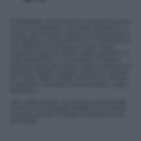
ATTENZIONE: Le informazioni contenute in questo
sito sono presentate a solo scopo informativo, in
nessun caso possono costituire la formulazione di
una diagnosi o la prescrizione di un trattamento, e
non intendono e non devono in alcun modo
sostituire il rapporto diretto medico-paziente o la
visita specialistica. Si raccomanda di chiedere
sempre il parere del proprio medico curante e/o di
specialisti riguardo qualsiasi indicazione riportata.
Se si hanno dubbi o quesiti sull’uso di un farmaco
è necessario contattare il proprio medico. Leggi il
Disclaimer »
Tutti i diritti riservati. Le immagini utilizzate negli
articoli sono di proprietà dell’editore o concesse
in licenza per l’uso. È vietata la riproduzione non
autorizzata.