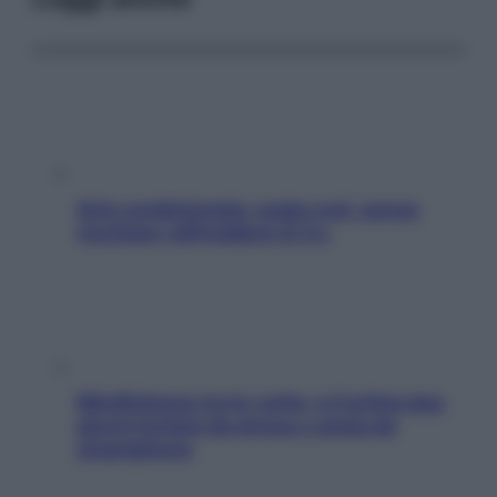
Aria condizionata: usala così, senza
rischiare raffreddore & Co.
Mindfulness tra le vette: a Cortina due
giorni lontani da stress e ansia da
smartphone