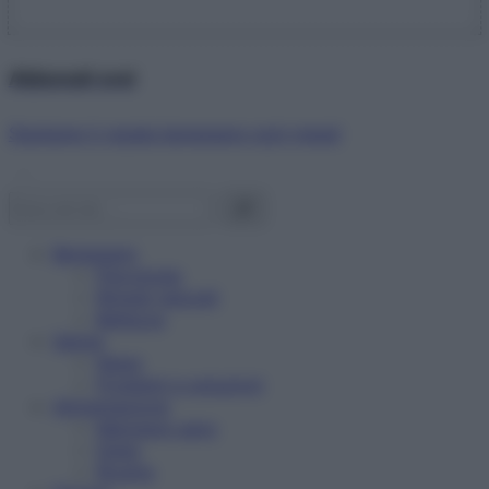
Abbonati ora!
Starbene ti regala benessere ogni mese!
Benessere
Psicologia
Rimedi naturali
Bellezza
Salute
News
Problemi e soluzioni
Alimentazione
Mangiare sano
Diete
Ricette