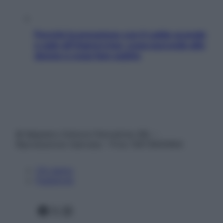
Perché la pressione con il caldo scende
e sale all’improvviso: cosa succede alle
donne e cosa fare subito
© Belpietro Edizioni Periodiche SRL –
Riproduzione riservata – P.Iva 13673600964
Chi siamo
Pubblicità
Facebook
X
Instagram