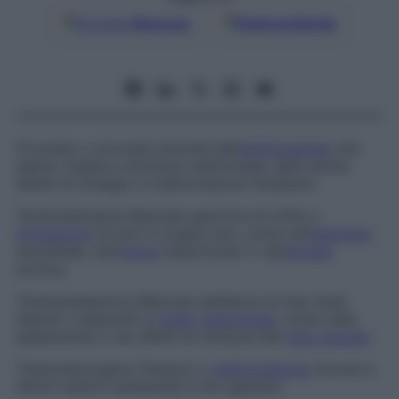
Google
Discover
Fonti preferite
Processo o processi anomali dell’
embriogenesi
che
danno origine a strutture malformate, detti anche
difetti di sviluppo e malformazioni teratismo.
Teratosi
atresica
Mancata apertura di orifizi o
formazione
di lumi in organi cavi, come nell’
agenesia
anorettale, nell’
imene
imperforato o nell’
atresia
aortica.
Teratosi
seasmica
Mancata saldatura di due metà
laterali o adiacenti a
livello
embrionale
, come nella
palatoschisi o nei difetti di chiusura del
tubo neurale
.
Teratosi
ectogena
Teratosi o
malformazione
dovuta a
fattori esterni ambientali e non genetici.