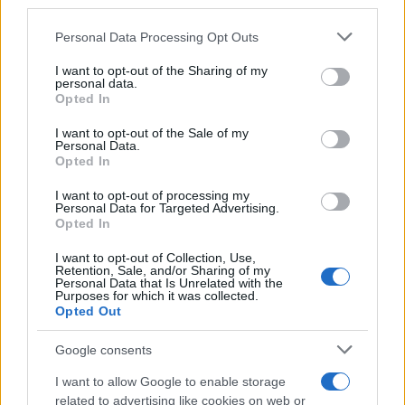
downstream participants.
Personal Data Processing Opt Outs
This information may also be disclosed by us to third parties
on the IAB’s List of Downstream Participants that may further
I want to opt-out of the Sharing of my
disclose it to other third parties.
personal data.
Opted In
Please note that this website/app uses one or more Google
services and may gather and store information including but
I want to opt-out of the Sale of my
Personal Data.
not limited to your visit or usage behaviour. You may click to
Opted In
grant or deny consent to Google and its third-party tags to
use your data for below specified purposes in below Google
I want to opt-out of processing my
consent section.
Personal Data for Targeted Advertising.
Opted In
I want to opt-out of Collection, Use,
Retention, Sale, and/or Sharing of my
Personal Data that Is Unrelated with the
Purposes for which it was collected.
Opted Out
Google consents
I want to allow Google to enable storage
related to advertising like cookies on web or