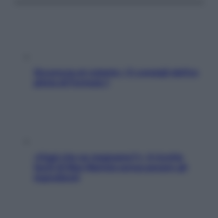
Sicurezza al volante: i 5 consigli dell’ex
pilota di Formula 1
«Oggi che se magnamo?»: 4 ricette
facili di Max Mariola senza pesare gli
ingredienti