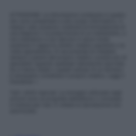
ATTENZIONE: Le informazioni contenute in questo
sito sono presentate a solo scopo informativo, in
nessun caso possono costituire la formulazione di
una diagnosi o la prescrizione di un trattamento, e
non intendono e non devono in alcun modo
sostituire il rapporto diretto medico-paziente o la
visita specialistica. Si raccomanda di chiedere
sempre il parere del proprio medico curante e/o di
specialisti riguardo qualsiasi indicazione riportata.
Se si hanno dubbi o quesiti sull’uso di un farmaco
è necessario contattare il proprio medico. Leggi il
Disclaimer »
Tutti i diritti riservati. Le immagini utilizzate negli
articoli sono di proprietà dell’editore o concesse
in licenza per l’uso. È vietata la riproduzione non
autorizzata.