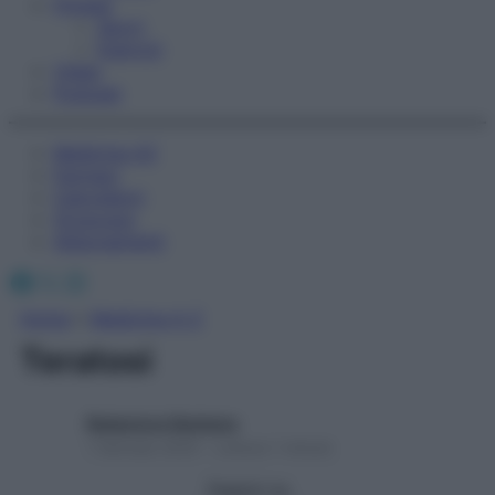
Fitness
Sport
Esercizi
Video
Podcast
Medicina AZ
Farmaci
Calcolatori
Oroscopo
Abbonamenti
Facebook
X
Instagram
Home
»
Medicina A-Z
Teratosi
Redazione Starbene
1 Gennaio 2025 – Lettura 1 minuto
Seguici su