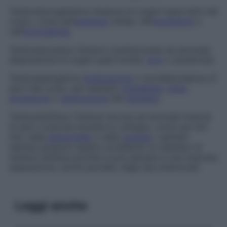
Teratosi
ectogenetica
Assenza di organi importanti del
corpo, come nell’
agenesia
renale, nell’
anoftalmia
o
nell’
ectrodattilia
.
Teratosi
ectopica
Teratosi caratterizzata da anomala
disposizione di organi quali tiroide,
timo
o paratiroidi.
Teratosi
ipergenica
Duplicazione
o sovrabbondanza di
parti del corpo, per esempio
polidattilia
,
milze
accessorie
o
duplicazione
del
duodeno
.
Teratosi
sinfisica
Teratosi dovuta ad anomala fusione
di parti corporee durante lo sviluppo, come nei reni
fusi, nella
sirenomelia
o nella
ciclopia
. I gemelli
siamesi possono essere considerati un esempio di
teratosi sinfisica poiché si può pensare a una mancata
separazione, anche parziale, degli assi embrionali.
Leggi anche