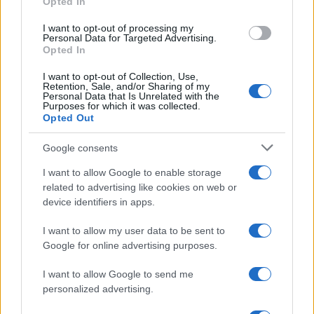
Opted In
grant or deny consent to Google and its third-party tags to
use your data for below specified purposes in below Google
I want to opt-out of processing my
consent section.
Personal Data for Targeted Advertising.
Opted In
I want to opt-out of Collection, Use,
Retention, Sale, and/or Sharing of my
Personal Data that Is Unrelated with the
Purposes for which it was collected.
Opted Out
Google consents
I want to allow Google to enable storage
related to advertising like cookies on web or
device identifiers in apps.
I want to allow my user data to be sent to
Google for online advertising purposes.
I want to allow Google to send me
personalized advertising.