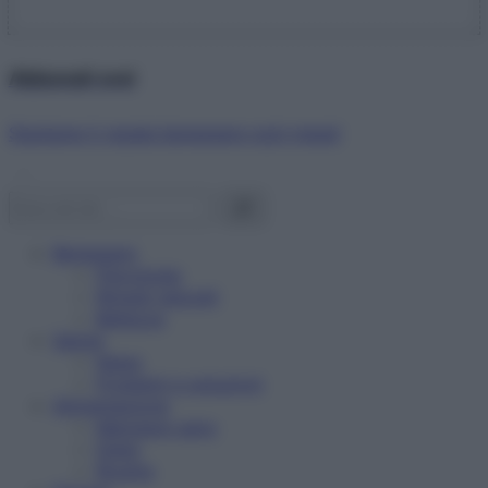
Abbonati ora!
Starbene ti regala benessere ogni mese!
Benessere
Psicologia
Rimedi naturali
Bellezza
Salute
News
Problemi e soluzioni
Alimentazione
Mangiare sano
Diete
Ricette