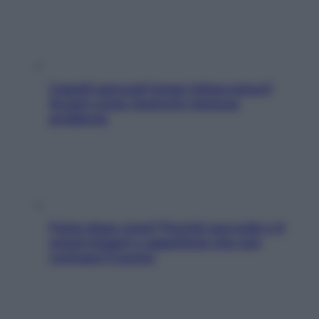
Capelli spezzati lungo l’attaccatura?
Scopri come risolvere l’annoso
problema
Fame dopo cena? Perché succede e 6
snack leggeri e appetitosi che non
rovinano il sonno