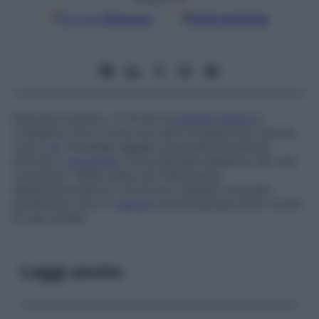
Google
Discover
Fonti preferite
Derivato purinico, in forma di
polvere
bianca
e
cristallina, che si trova nei semi di teobroma (cacao),
cola e
tè
. Possiede leggere proprietà diuretiche,
stimola il
miocardio
e ha proprietà dilatative dei vasi
coronarici. Viene usata nel trattamento
dell’arteriosclerosi e di alcune malattie vascolari
periferiche, ed è in
genere
somministrata sotto forma
di sali solubili.
Leggi anche