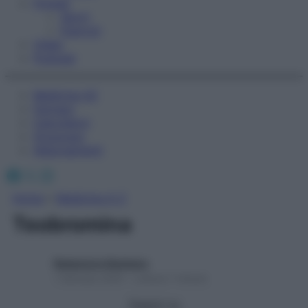
Fitness
Sport
Esercizi
Video
Podcast
Medicina AZ
Farmaci
Calcolatori
Oroscopo
Abbonamenti
Facebook
X
Instagram
Home
»
Medicina A-Z
Teobromina
Redazione Starbene
1 Gennaio 2025 – Lettura 1 minuto
Seguici su