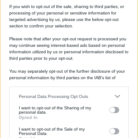
Informativa
Privacy Policy
If you wish to opt-out of the sale, sharing to third parties, or
Cookie Policy
processing of your personal or sensitive information for
Note Legali
targeted advertising by us, please use the below opt-out
Preferenze Privacy
section to confirm your selection.
Please note that after your opt-out request is processed you
may continue seeing interest-based ads based on personal
information utilized by us or personal information disclosed to
third parties prior to your opt-out.
You may separately opt-out of the further disclosure of your
personal information by third parties on the IAB’s list of
downstream participants.
Personal Data Processing Opt Outs
This information may also be disclosed by us to third parties
on the IAB’s List of Downstream Participants that may further
I want to opt-out of the Sharing of my
disclose it to other third parties.
personal data.
Opted In
Please note that this website/app uses one or more Google
services and may gather and store information including but
I want to opt-out of the Sale of my
Personal Data.
not limited to your visit or usage behaviour. You may click to