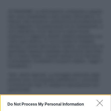
ATTENZIONE: Le informazioni contenute in questo
sito sono presentate a solo scopo informativo, in
nessun caso possono costituire la formulazione di
una diagnosi o la prescrizione di un trattamento, e
non intendono e non devono in alcun modo
sostituire il rapporto diretto medico-paziente o la
visita specialistica. Si raccomanda di chiedere
sempre il parere del proprio medico curante e/o di
specialisti riguardo qualsiasi indicazione riportata.
Se si hanno dubbi o quesiti sull’uso di un farmaco
è necessario contattare il proprio medico. Leggi il
Disclaimer »
Tutti i diritti riservati. Le immagini utilizzate negli
articoli sono di proprietà dell’editore o concesse
in licenza per l’uso. È vietata la riproduzione non
autorizzata.
Do Not Process My Personal Information