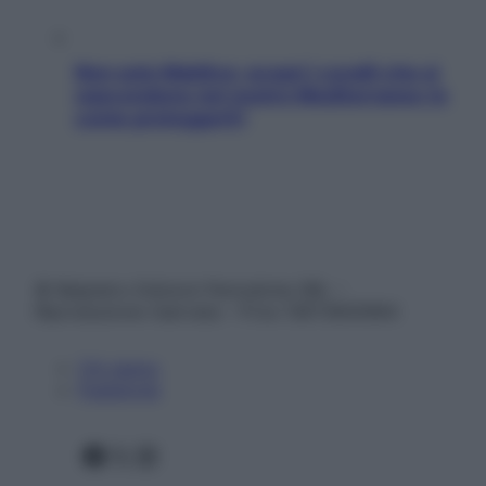
Non solo Maldive: scopri i coralli che si
nascondono nel nostro Mediterraneo (e
come proteggerli)
© Belpietro Edizioni Periodiche SRL –
Riproduzione riservata – P.Iva 13673600964
Chi siamo
Pubblicità
Facebook
X
Instagram