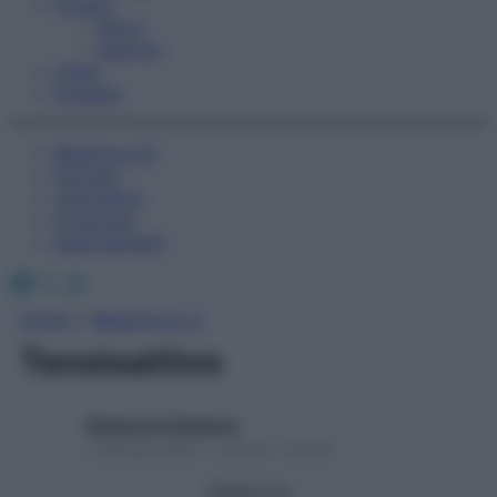
Fitness
Sport
Esercizi
Video
Podcast
Medicina AZ
Farmaci
Calcolatori
Oroscopo
Abbonamenti
Facebook
X
Instagram
Home
»
Medicina A-Z
Tensioattivo
Redazione Starbene
1 Gennaio 2025 – Lettura 1 minuto
Seguici su