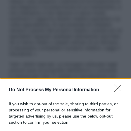
nessun caso possono costituire la formulazione di
una diagnosi o la prescrizione di un trattamento, e
non intendono e non devono in alcun modo
sostituire il rapporto diretto medico-paziente o la
visita specialistica. Si raccomanda di chiedere
sempre il parere del proprio medico curante e/o di
specialisti riguardo qualsiasi indicazione riportata.
Se si hanno dubbi o quesiti sull’uso di un farmaco
è necessario contattare il proprio medico. Leggi il
Disclaimer »
Tutti i diritti riservati. Le immagini utilizzate negli
articoli sono di proprietà dell’editore o concesse
in licenza per l’uso. È vietata la riproduzione non
autorizzata.
Do Not Process My Personal Information
If you wish to opt-out of the sale, sharing to third parties, or
Informativa
processing of your personal or sensitive information for
Privacy Policy
targeted advertising by us, please use the below opt-out
Cookie Policy
section to confirm your selection.
Note Legali