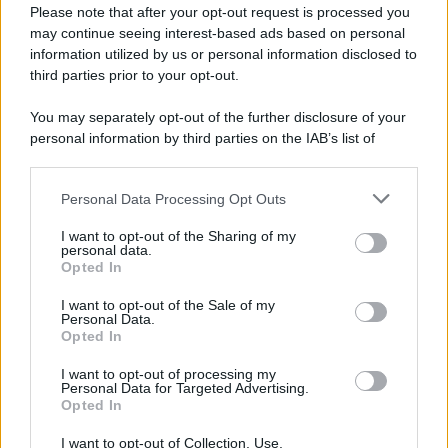
Preferenze Privacy
Please note that after your opt-out request is processed you
may continue seeing interest-based ads based on personal
information utilized by us or personal information disclosed to
third parties prior to your opt-out.
You may separately opt-out of the further disclosure of your
personal information by third parties on the IAB’s list of
downstream participants.
Personal Data Processing Opt Outs
This information may also be disclosed by us to third parties
on the IAB’s List of Downstream Participants that may further
I want to opt-out of the Sharing of my
disclose it to other third parties.
personal data.
Opted In
Please note that this website/app uses one or more Google
services and may gather and store information including but
I want to opt-out of the Sale of my
Personal Data.
not limited to your visit or usage behaviour. You may click to
Opted In
grant or deny consent to Google and its third-party tags to
use your data for below specified purposes in below Google
I want to opt-out of processing my
consent section.
Personal Data for Targeted Advertising.
Opted In
I want to opt-out of Collection, Use,