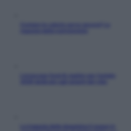
Contare le calorie serve ancora? La
risposta della nutrizionista
L’oroscopo food di Jupiter per l’estate
2026 dedicato agli amanti del cibo
La trappola della dopamina ti segue in