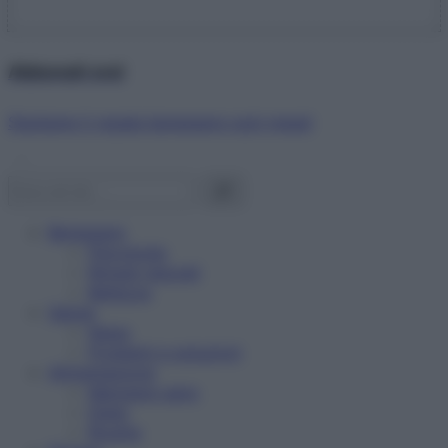
Abbonati ora!
Starbene ti regala benessere ogni mese!
Benessere
Psicologia
Rimedi naturali
Bellezza
Salute
News
Problemi e soluzioni
Alimentazione
Mangiare sano
Diete
Ricette