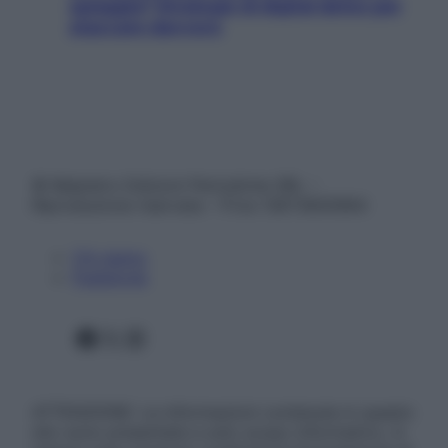
spiaggia? Strategie di digital detox per
staccare davvero
© Belpietro Edizioni Periodiche SRL –
Riproduzione riservata – P.Iva 13673600964
Chi siamo
Pubblicità
Facebook
X
Instagram
ATTENZIONE: Le informazioni contenute in questo
sito sono presentate a solo scopo informativo, in