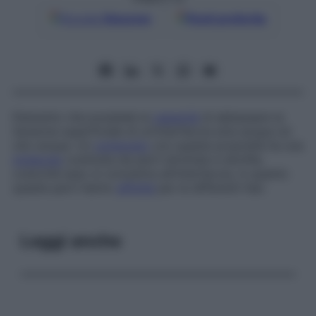
Google
Discover
Fonti preferite
Elemento che possiede la
capacità
di abbassare la
tensione superficiale di un’interfaccia aria-acqua od
olio-acqua. Un
composto
con questa proprietà ha una
molecola
costituita da parti idrofobe e idrofile,
cosicché esso si concentra all’interfaccia, in quanto
queste parti hanno
affinità
per le differenti fasi.
Leggi anche