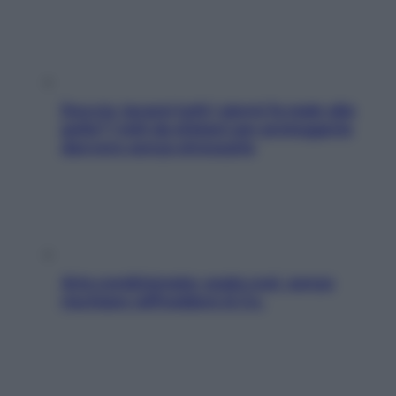
Doccia, lavarsi tutti i giorni fa male alla
pelle? I miti da sfatare per proteggerla
davvero senza stressarla
Aria condizionata: usala così, senza
rischiare raffreddore & Co.