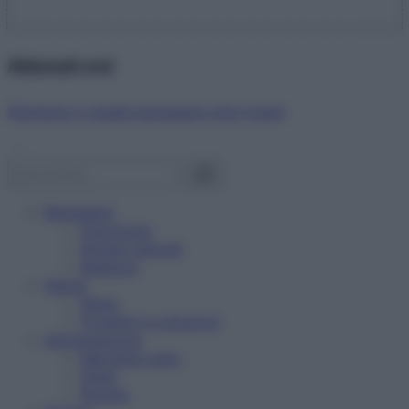
Abbonati ora!
Starbene ti regala benessere ogni mese!
Benessere
Psicologia
Rimedi naturali
Bellezza
Salute
News
Problemi e soluzioni
Alimentazione
Mangiare sano
Diete
Ricette