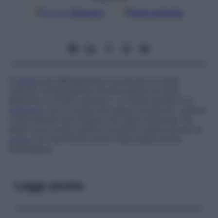
Google
Discover
Fonti preferite
Il
genere
più diffusamente conosciuto di vermi
cestodi, comprendente diverse specie di tenie
dell’uomo e di altri carnivori. La forma larvale è un
cisticerco
che si incista nei tessuti di erbivori, roditori
e altri animali che fungono da ospiti intermedi. Gli
adulti sono molto grandi e possono essere armati di
rostro
con due file di uncini. Viene detta anche
Hydatigena
.
Leggi anche