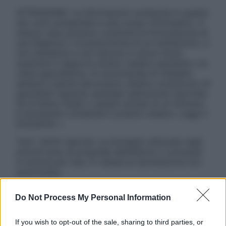
ATTENZIONE: Le informazioni contenute in questo
sito sono presentate a solo scopo informativo, in
nessun caso possono costituire la formulazione di
una diagnosi o la prescrizione di un trattamento, e
non intendono e non devono in alcun modo
sostituire il rapporto diretto medico-paziente o la
visita specialistica. Si raccomanda di chiedere
sempre il parere del proprio medico curante e/o di
specialisti riguardo qualsiasi indicazione riportata.
Se si hanno dubbi o quesiti sull’uso di un farmaco
è necessario contattare il proprio medico. Leggi il
Disclaimer »
Tutti i diritti riservati. Le immagini utilizzate negli
articoli sono di proprietà dell’editore o concesse
in licenza per l’uso. È vietata la riproduzione non
autorizzata.
Do Not Process My Personal Information
Informativa
If you wish to opt-out of the sale, sharing to third parties, or