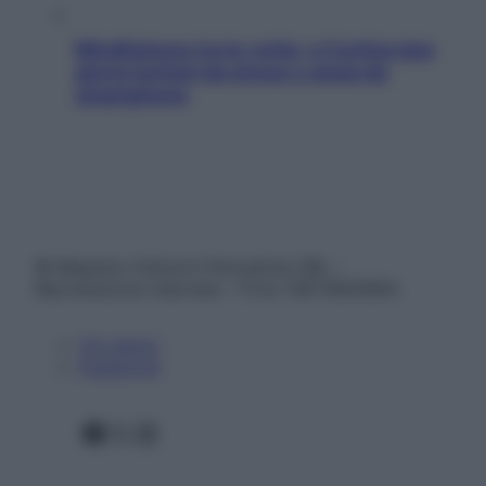
Mindfulness tra le vette: a Cortina due
giorni lontani da stress e ansia da
smartphone
© Belpietro Edizioni Periodiche SRL –
Riproduzione riservata – P.Iva 13673600964
Chi siamo
Pubblicità
Facebook
X
Instagram