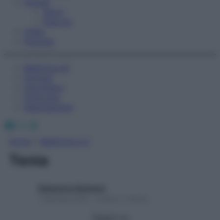
Fitness
Sport
Esercizi
Video
Podcast
Medicina AZ
Farmaci
Calcolatori
Oroscopo
Abbonamenti
Facebook
X
Instagram
Home
»
Medicina A-Z
Tenia
Redazione Starbene
1 Gennaio 2025 – Lettura 1 minuto
Seguici su