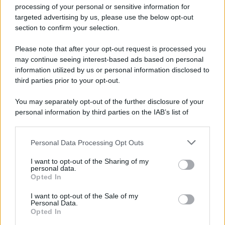
Privacy Policy
processing of your personal or sensitive information for
Cookie Policy
targeted advertising by us, please use the below opt-out
Note Legali
section to confirm your selection.
Preferenze Privacy
Please note that after your opt-out request is processed you
may continue seeing interest-based ads based on personal
information utilized by us or personal information disclosed to
third parties prior to your opt-out.
You may separately opt-out of the further disclosure of your
personal information by third parties on the IAB’s list of
downstream participants.
Personal Data Processing Opt Outs
This information may also be disclosed by us to third parties
on the IAB’s List of Downstream Participants that may further
I want to opt-out of the Sharing of my
disclose it to other third parties.
personal data.
Opted In
Please note that this website/app uses one or more Google
services and may gather and store information including but
I want to opt-out of the Sale of my
Personal Data.
not limited to your visit or usage behaviour. You may click to
Opted In
grant or deny consent to Google and its third-party tags to
use your data for below specified purposes in below Google