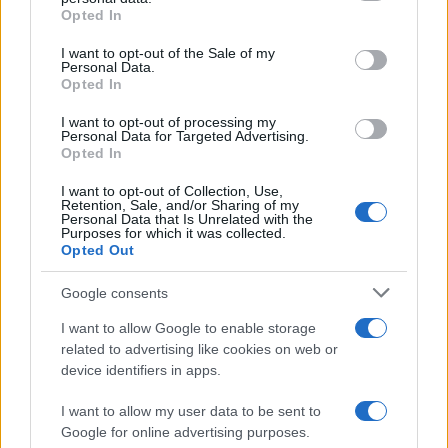
Opted In
Please note that this website/app uses one or more Google
services and may gather and store information including but
I want to opt-out of the Sale of my
Personal Data.
not limited to your visit or usage behaviour. You may click to
Opted In
grant or deny consent to Google and its third-party tags to
use your data for below specified purposes in below Google
I want to opt-out of processing my
consent section.
Personal Data for Targeted Advertising.
Opted In
I want to opt-out of Collection, Use,
Retention, Sale, and/or Sharing of my
Personal Data that Is Unrelated with the
Purposes for which it was collected.
Opted Out
Google consents
I want to allow Google to enable storage
related to advertising like cookies on web or
device identifiers in apps.
I want to allow my user data to be sent to
Google for online advertising purposes.