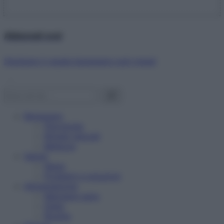
Abbonati ora!
Starbene ti regala benessere ogni mese!
Benessere
Psicologia
Rimedi naturali
Bellezza
Salute
News
Problemi e soluzioni
Alimentazione
Mangiare sano
Diete
Ricette