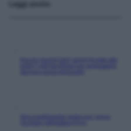
Leggi anche
Doccia, lavarsi tutti i giorni fa male alla
pelle? I miti da sfatare per proteggerla
davvero senza stressarla
Aria condizionata: usala così, senza
rischiare raffreddore & Co.