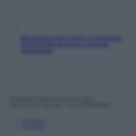
Mindfulness tra le vette: a Cortina due
giorni lontani da stress e ansia da
smartphone
© Belpietro Edizioni Periodiche SRL –
Riproduzione riservata – P.Iva 13673600964
Chi siamo
Pubblicità