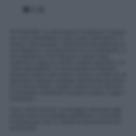
Facebook
X
Instagram
ATTENZIONE: Le informazioni contenute in questo
sito sono presentate a solo scopo informativo, in
nessun caso possono costituire la formulazione di
una diagnosi o la prescrizione di un trattamento, e
non intendono e non devono in alcun modo
sostituire il rapporto diretto medico-paziente o la
visita specialistica. Si raccomanda di chiedere
sempre il parere del proprio medico curante e/o di
specialisti riguardo qualsiasi indicazione riportata.
Se si hanno dubbi o quesiti sull’uso di un farmaco
è necessario contattare il proprio medico. Leggi il
Disclaimer »
Tutti i diritti riservati. Le immagini utilizzate negli
articoli sono di proprietà dell’editore o concesse
in licenza per l’uso. È vietata la riproduzione non
autorizzata.