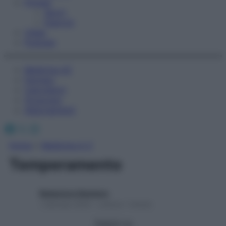
Fitness
Sport
Esercizi
Video
Podcast
Medicina AZ
Farmaci
Calcolatori
Oroscopo
Abbonamenti
Facebook
X
Instagram
Home
»
Medicina A-Z
Temperamento
Redazione Starbene
1 Gennaio 2025 – Lettura 1 minuto
Seguici su