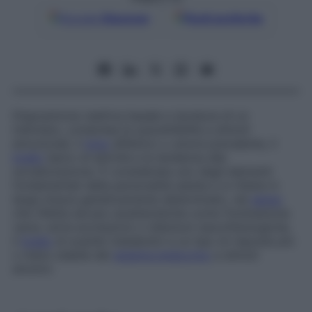
Google
Discover
Fonti preferite
Disposizione reattiva basale e duratura di un
individuo, compresa la suscettibilità a stimoli
emozionali, il
tono
affettivo o umore prevalente, il
livello
tipico di attività e la tendenza alla
socializzazione. È considerata uno degli elementi
fondamentali della personalità adulta e si ritiene in
larga misura geneticamente determinato, nel
senso
che riflette alcune caratteristiche come l’inclinazione
verso certe eccitazioni o inibizioni neurofisiologiche,
il
livello
di scambi metabolici e un tipo di risposta più
o meno stabile del
sistema endocrino
a stimoli
emotivi.