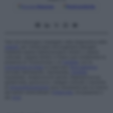
Google
Discover
Fonti preferite
Test microbiologico impiegato nella diagnostica delle
vaginiti
, per rintracciare microrganismi patogeni
mediante esame batterioscopico diretto o esame
colturale. L’esame diretto a fresco può evidenziare la
presenza di Trichomonas o di
Candida
; con la
colorazione di Gram
si osservano
flora batterica
normale (lattobacilli), Gardnerella,
Candida
,
fusobatteri, streptococchi aerobi, Staphylococcus
epidermidis, gonococco. Indagini colturali o tecniche
di
immunofluorescenza
sono necessarie per la ricerca
dei batteri endocellulari (
Chlamydia
, micoplasma) e
dei
virus
.