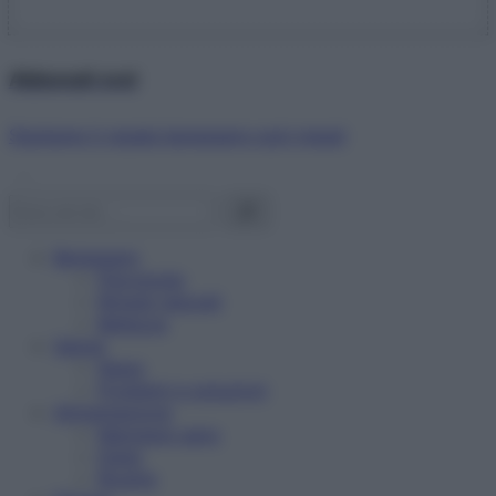
Abbonati ora!
Starbene ti regala benessere ogni mese!
Benessere
Psicologia
Rimedi naturali
Bellezza
Salute
News
Problemi e soluzioni
Alimentazione
Mangiare sano
Diete
Ricette