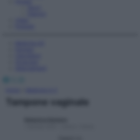
Fitness
Sport
Esercizi
Video
Podcast
Medicina AZ
Farmaci
Calcolatori
Oroscopo
Abbonamenti
Facebook
X
Instagram
Home
»
Medicina A-Z
Tampone vaginale
Redazione Starbene
1 Gennaio 2025 – Lettura 1 minuto
Seguici su