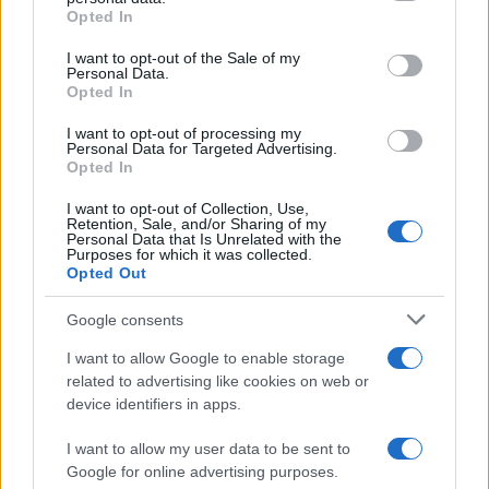
Opted In
Please note that this website/app uses one or more Google
services and may gather and store information including but
I want to opt-out of the Sale of my
Personal Data.
not limited to your visit or usage behaviour. You may click to
Opted In
grant or deny consent to Google and its third-party tags to
use your data for below specified purposes in below Google
I want to opt-out of processing my
consent section.
Personal Data for Targeted Advertising.
Opted In
I want to opt-out of Collection, Use,
Retention, Sale, and/or Sharing of my
Personal Data that Is Unrelated with the
Purposes for which it was collected.
Opted Out
Google consents
I want to allow Google to enable storage
related to advertising like cookies on web or
device identifiers in apps.
I want to allow my user data to be sent to
Google for online advertising purposes.