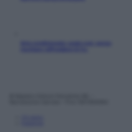
Aria condizionata: usala così, senza
rischiare raffreddore & Co.
© Belpietro Edizioni Periodiche SRL –
Riproduzione riservata – P.Iva 13673600964
Chi siamo
Pubblicità