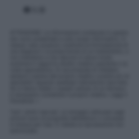
Facebook
X
Instagram
ATTENZIONE: Le informazioni contenute in questo
sito sono presentate a solo scopo informativo, in
nessun caso possono costituire la formulazione di
una diagnosi o la prescrizione di un trattamento, e
non intendono e non devono in alcun modo
sostituire il rapporto diretto medico-paziente o la
visita specialistica. Si raccomanda di chiedere
sempre il parere del proprio medico curante e/o di
specialisti riguardo qualsiasi indicazione riportata.
Se si hanno dubbi o quesiti sull’uso di un farmaco
è necessario contattare il proprio medico. Leggi il
Disclaimer »
Tutti i diritti riservati. Le immagini utilizzate negli
articoli sono di proprietà dell’editore o concesse
in licenza per l’uso. È vietata la riproduzione non
autorizzata.