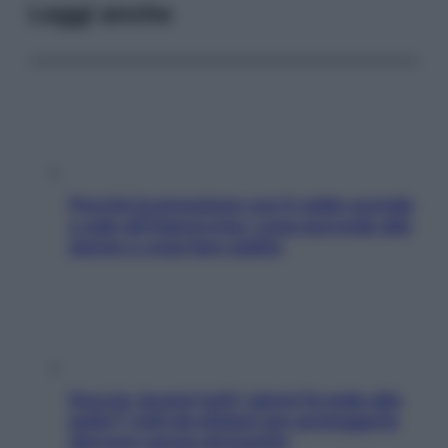
Leggi anche
Perché la pressione con il caldo scende
e sale all’improvviso: cosa succede alle
donne e cosa fare subito
Doccia, lavarsi tutti i giorni fa male alla
pelle? I miti da sfatare per proteggerla
davvero senza stressarla