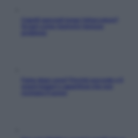
Capelli spezzati lungo l’attaccatura?
Scopri come risolvere l’annoso
problema
Fame dopo cena? Perché succede e 6
snack leggeri e appetitosi che non
rovinano il sonno