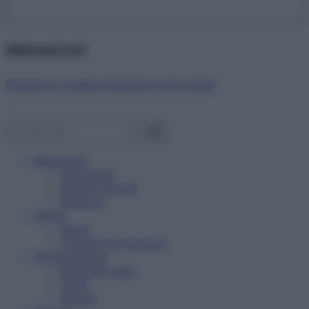
Abbonati ora!
Starbene ti regala benessere ogni mese!
Benessere
Psicologia
Rimedi naturali
Bellezza
Salute
News
Problemi e soluzioni
Alimentazione
Mangiare sano
Diete
Ricette