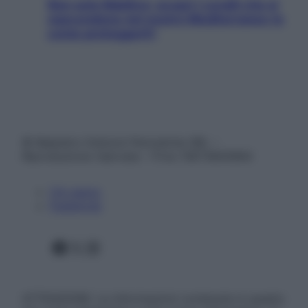
Non solo Maldive: scopri i coralli che si
nascondono nel nostro Mediterraneo (e
come proteggerli)
© Belpietro Edizioni Periodiche SRL –
Riproduzione riservata – P.Iva 13673600964
Chi siamo
Pubblicità
Facebook
X
Instagram
ATTENZIONE: Le informazioni contenute in questo