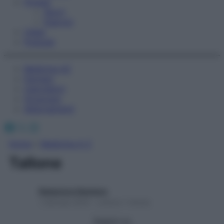
Fitness
Sport
Esercizi
Video
Podcast
Medicina AZ
Farmaci
Calcolatori
Oroscopo
Abbonamenti
Facebook
X
Instagram
Home
»
Medicina A-Z
Tallone
Redazione Starbene
1 Gennaio 2025 – Lettura 1 minuto
Seguici su