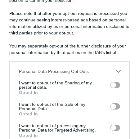
Note Legali
section to confirm your selection.
Preferenze Privacy
Please note that after your opt-out request is processed you
may continue seeing interest-based ads based on personal
information utilized by us or personal information disclosed to
third parties prior to your opt-out.
You may separately opt-out of the further disclosure of your
personal information by third parties on the IAB’s list of
downstream participants.
Personal Data Processing Opt Outs
This information may also be disclosed by us to third parties
on the IAB’s List of Downstream Participants that may further
I want to opt-out of the Sharing of my
disclose it to other third parties.
personal data.
Opted In
Please note that this website/app uses one or more Google
services and may gather and store information including but
I want to opt-out of the Sale of my
Personal Data.
not limited to your visit or usage behaviour. You may click to
Opted In
grant or deny consent to Google and its third-party tags to
use your data for below specified purposes in below Google
I want to opt-out of processing my
consent section.
Personal Data for Targeted Advertising.
Opted In