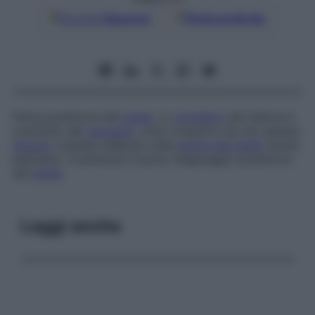
Google
Discover
Fonti preferite
Parte posteriore del
piede
. Lo
scheletro
del tallone è
costituito dal
calcagno
, osso ricoperto da uno spesso
tessuto
cutaneo-adiposo sulla
pianta del piede
(suola
plantare). Costituisce il punto d’appoggio posteriore
del
piede
.
Leggi anche