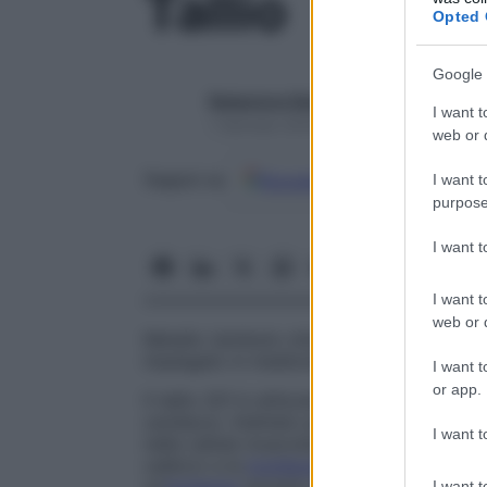
Tallio
Opted 
Google 
Redazione Starbene
I want t
1 Gennaio 2025 – Lettura 2 minuti
web or d
Google
Discover
Fon
Seguici su
I want t
purpose
I want 
I want t
web or d
Metallo (simbolo chimico Tl, numero atom
impiegato in medicina nucleare.
I want t
or app.
Il tallio 201 è utilizzato principalmente nel
cardiaco). Iniettato per via endovenosa, s
I want t
nelle cellule muscolari cardiache attraver
calibro) e la
trombosi
(
ostruzione
causat
I want t