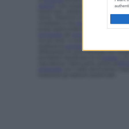
un’
ischemia
(arresto transitorio o insuffic
tessuto
), che comporta una
fissazione
del
authenti
tessuti sani, visibile alla
scintigrafia
. Poic
riposo, l’iniezione di tallio viene eseguit
consistere in una
prova da sforzo
(su cyc
possa essere praticata o sia controindica
scintigrafia
del
miocardio
così ottenuta vi
ore più tardi, in condizioni di riposo. Q
sostituire la
coronarografia
nella
diagnosi
differenziare le zone infartuate non recup
potrebbero beneficiare di un
bypass
o di 
vascolarizza. D’altra parte, grazie all’
affin
scintigrafia
con il tallio serve anche a indi
localizzare gli adenomi paratiroidei.