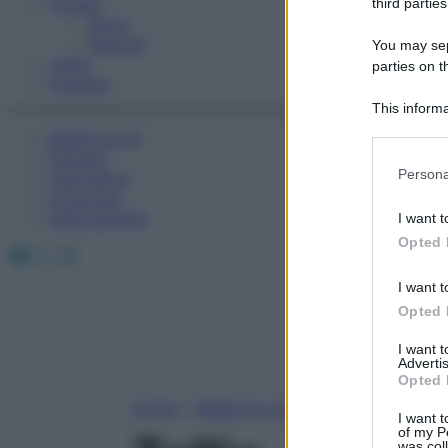
Fitness
third parties
Sport
Esercizi
You may sepa
Video
parties on t
Podcast
This informa
Participants
Medicina AZ
Farmaci
Please note
Persona
Calcolatori
information 
Oroscopo
deny consent
Abbonamenti
I want t
in below Go
Opted 
Facebook
X
Instagram
I want t
Opted 
I want 
Advertis
Opted 
Home
»
Medicina A-Z
I want t
of my P
was col