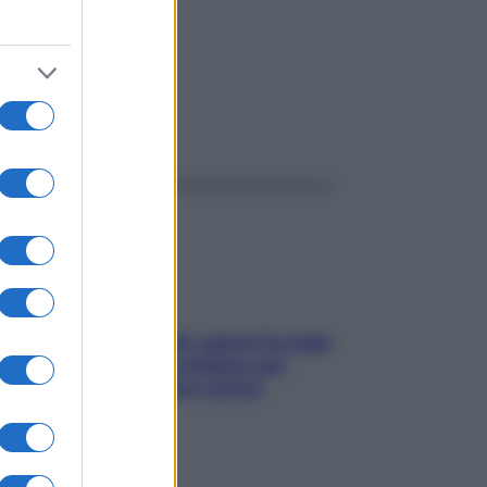
ggi anche
Doccia, lavarsi tutti i giorni fa male
alla pelle? I miti da sfatare per
proteggerla davvero senza
stressarla