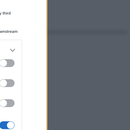
 third
Downstream
er and store
to grant or
ed purposes