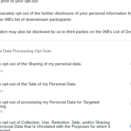
 prior to your opt-out.
rately opt-out of the further disclosure of your personal information by
he IAB’s list of downstream participants.
tion may also be disclosed by us to third parties on the IAB’s List of 
 that may further disclose it to other third parties.
 that this website/app uses one or more Google services and may gath
l Data Processing Opt Outs
including but not limited to your visit or usage behaviour. You may click 
 to Google and its third-party tags to use your data for below specifi
o opt-out of the Sharing of my personal data.
ogle consent section.
In
o opt-out of the Sale of my Personal Data.
In
to opt-out of processing my Personal Data for Targeted
ing.
In
o opt-out of Collection, Use, Retention, Sale, and/or Sharing
ersonal Data that Is Unrelated with the Purposes for which it
lected.