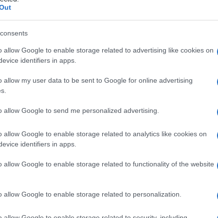
Out
consents
o allow Google to enable storage related to advertising like cookies on
Le
evice identifiers in apps.
ti preferite
o allow my user data to be sent to Google for online advertising
s.
to allow Google to send me personalized advertising.
o allow Google to enable storage related to analytics like cookies on
evice identifiers in apps.
ico 87) il cui
isotopo
radioattivo (tallio 201) viene
o allow Google to enable storage related to functionality of the website
l’analisi scintigrafica del
miocardio
(
muscolo
i ripartisce, proporzionalmente alla portata ematica,
o allow Google to enable storage related to personalization.
so le arterie coronarie. La
stenosi
(diminuzione del
a da un
trombo
) di un’
arteria coronaria
provocano
o allow Google to enable storage related to security, including