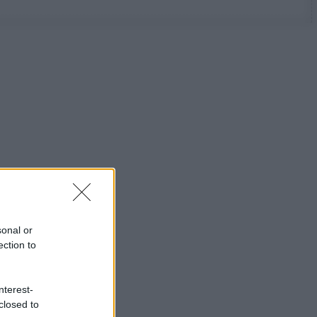
sonal or
ection to
nterest-
closed to