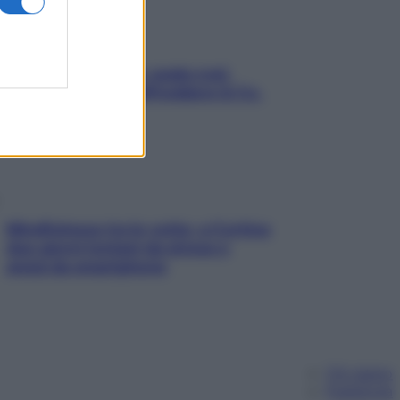
Aria condizionata: usala così,
senza rischiare raffreddore & Co.
Mindfulness tra le vette: a Cortina
due giorni lontani da stress e
ansia da smartphone
Chi siamo
Pubblicità