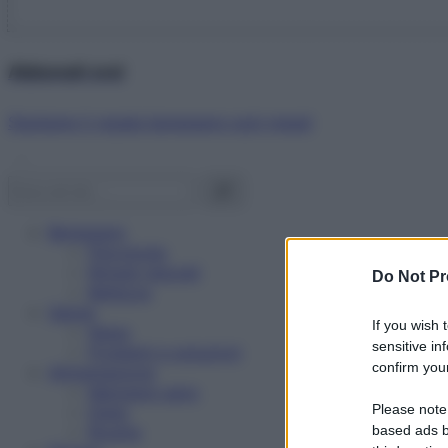
Abbonati ora!
Starbene ti regala benessere ogni mese!
Benessere
Psicologia
Rimedi naturali
Do Not Pr
Bellezza
Salute
If you wish 
News
sensitive in
Problemi e soluzioni
confirm your
Alimentazione
Mangiare sano
Please note
Diete
Ricette
based ads b