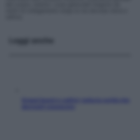
del corpo), mentre i corpi genicolati fungono da
centri di collegamento lungo le vie nervose visiva e
uditiva.
Leggi anche
Grassi buoni e cattivi: tutta la verità che
dovresti conoscere