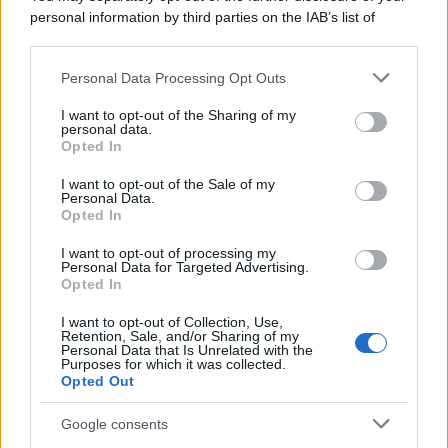
personal information by third parties on the IAB’s list of
downstream participants.
Personal Data Processing Opt Outs
This information may also be disclosed by us to third parties
on the IAB’s List of Downstream Participants that may further
I want to opt-out of the Sharing of my
disclose it to other third parties.
personal data.
Opted In
Please note that this website/app uses one or more Google
services and may gather and store information including but
I want to opt-out of the Sale of my
Personal Data.
not limited to your visit or usage behaviour. You may click to
Opted In
grant or deny consent to Google and its third-party tags to
use your data for below specified purposes in below Google
I want to opt-out of processing my
consent section.
Personal Data for Targeted Advertising.
Opted In
I want to opt-out of Collection, Use,
Retention, Sale, and/or Sharing of my
Personal Data that Is Unrelated with the
Purposes for which it was collected.
Opted Out
Google consents