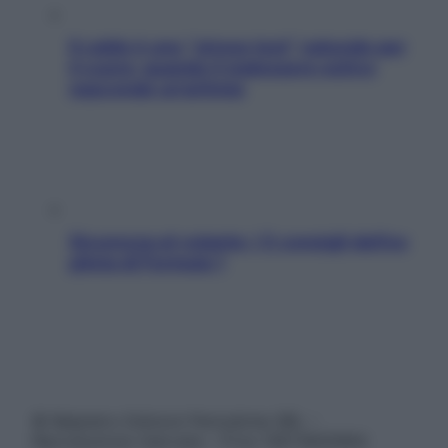
Il caldo è uno “stress test” naturale per
il cuore: quando il malessere estivo
nasconde un’aritmia
Sicurezza al volante: i 5 consigli dell’ex
pilota di Formula 1
© Belpietro Edizioni Periodiche SRL –
Riproduzione riservata – P.Iva 13673600964