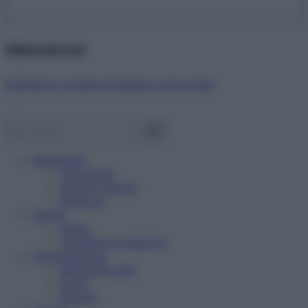
Abbonati ora!
Starbene ti regala benessere ogni mese!
Benessere
Psicologia
Rimedi naturali
Bellezza
Salute
News
Problemi e soluzioni
Alimentazione
Mangiare sano
Diete
Ricette