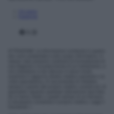
Chi siamo
Pubblicità
Facebook
X
Instagram
ATTENZIONE: Le informazioni contenute in questo
sito sono presentate a solo scopo informativo, in
nessun caso possono costituire la formulazione di
una diagnosi o la prescrizione di un trattamento, e
non intendono e non devono in alcun modo
sostituire il rapporto diretto medico-paziente o la
visita specialistica. Si raccomanda di chiedere
sempre il parere del proprio medico curante e/o di
specialisti riguardo qualsiasi indicazione riportata.
Se si hanno dubbi o quesiti sull’uso di un farmaco
è necessario contattare il proprio medico. Leggi il
Disclaimer »