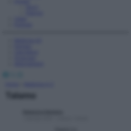
Fitness
Sport
Esercizi
Video
Podcast
Medicina AZ
Farmaci
Calcolatori
Oroscopo
Abbonamenti
Facebook
X
Instagram
Home
»
Medicina A-Z
Talamo
Redazione Starbene
1 Gennaio 2025 – Lettura 1 minuto
Seguici su