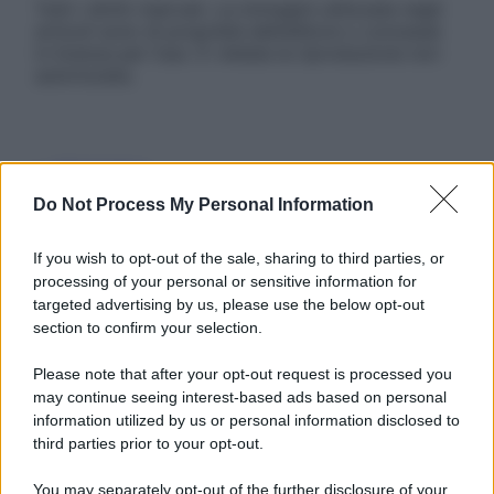
Tutti i diritti riservati. Le immagini utilizzate negli
articoli sono di proprietà dell’editore o concesse
in licenza per l’uso. È vietata la riproduzione non
autorizzata.
Informativa
Privacy Policy
Do Not Process My Personal Information
Cookie Policy
Note Legali
If you wish to opt-out of the sale, sharing to third parties, or
Preferenze Privacy
processing of your personal or sensitive information for
targeted advertising by us, please use the below opt-out
section to confirm your selection.
Please note that after your opt-out request is processed you
may continue seeing interest-based ads based on personal
information utilized by us or personal information disclosed to
third parties prior to your opt-out.
You may separately opt-out of the further disclosure of your