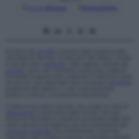
Google
Discover
Fonti preferite
Struttura del
cervello
coinvolta nella ricezione delle
informazioni nervose. Le due parti del talamo, situate
ai lati del terzo
ventricolo
, nella regione centrale del
cervello
, sono i più voluminosi nuclei grigi cerebrali.
Entrambe le sezioni sono suddivise in numerosi nuclei
più piccoli: i più importanti sono il pulvinar (
estremità
posteriore del talamo) e i due corpi genicolati,
esterno e interno, protuberanze del pulvinar.
Il talamo è un centro nervoso che svolge un ruolo di
integrazione
in gran parte delle funzioni nervose.
Riceve le informazioni sensitive provenienti dagli altri
centri nervosi e le analizza, per poi trasmetterle alla
corteccia cerebrale
. Più precisamente, il pulvinar
interviene nello schema corporeo (coscienza globale