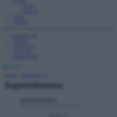
Fitness
Sport
Esercizi
Video
Podcast
Medicina AZ
Farmaci
Calcolatori
Oroscopo
Abbonamenti
Facebook
X
Instagram
Home
»
Medicina A-Z
Superinfezione
Redazione Starbene
1 Gennaio 2025 – Lettura 1 minuto
Seguici su