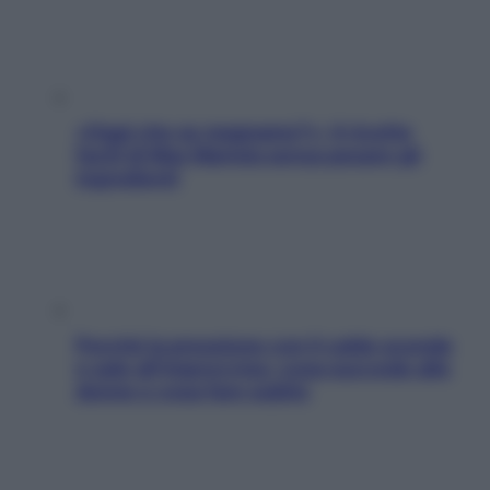
«Oggi che se magnamo?»: 4 ricette
facili di Max Mariola senza pesare gli
ingredienti
Perché la pressione con il caldo scende
e sale all’improvviso: cosa succede alle
donne e cosa fare subito