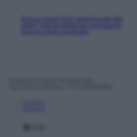
Doccia, lavarsi tutti i giorni fa male alla
pelle? I miti da sfatare per proteggerla
davvero senza stressarla
© Belpietro Edizioni Periodiche SRL –
Riproduzione riservata – P.Iva 13673600964
Chi siamo
Pubblicità
Facebook
X
Instagram