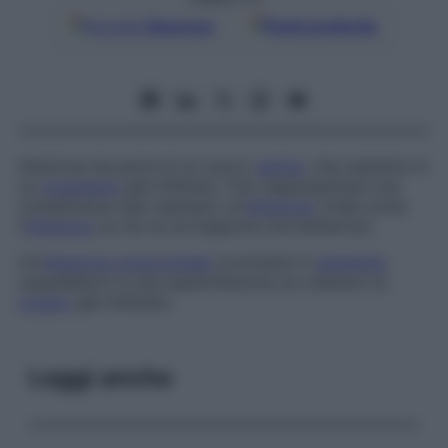
Google
Discover
Fonti preferite
Infezione da parte di un nuovo
germe
, che subentra in
un
organismo
già infettato. Può rappresentare una
complicanza (per esempio un’
infezione
virale come
l’
influenza
cui se ne sovrappone una batterica).
Un’
infezione nosocomiale
(contratta in
ambiente
ospedaliero) è una superinfezione se colpisce un
organo
già infettato.
Leggi anche