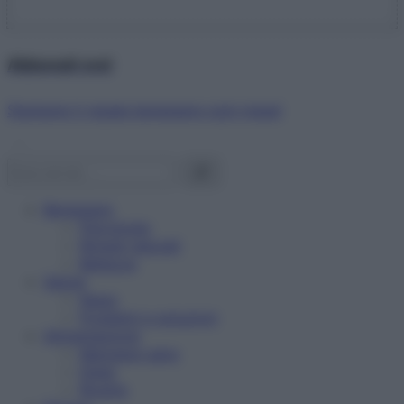
Abbonati ora!
Starbene ti regala benessere ogni mese!
Benessere
Psicologia
Rimedi naturali
Bellezza
Salute
News
Problemi e soluzioni
Alimentazione
Mangiare sano
Diete
Ricette