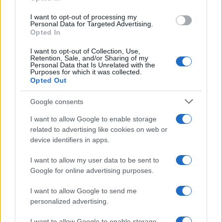
grant or deny consent to Google and its third-party tags to
use your data for below specified purposes in below Google
I want to opt-out of processing my
consent section.
Personal Data for Targeted Advertising.
Opted In
I want to opt-out of Collection, Use,
Retention, Sale, and/or Sharing of my
Personal Data that Is Unrelated with the
Purposes for which it was collected.
Opted Out
Google consents
I want to allow Google to enable storage
related to advertising like cookies on web or
device identifiers in apps.
I want to allow my user data to be sent to
Google for online advertising purposes.
I want to allow Google to send me
personalized advertising.
I want to allow Google to enable storage