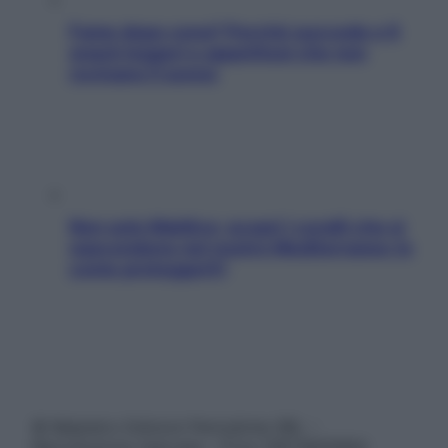
Fame dopo cena? Perché succede e 6
snack leggeri e appetitosi che non
rovinano il sonno
Non solo Maldive: scopri i coralli che si
nascondono nel nostro Mediterraneo (e
come proteggerli)
© Belpietro Edizioni Periodiche SRL –
Riproduzione riservata – P.Iva 13673600964