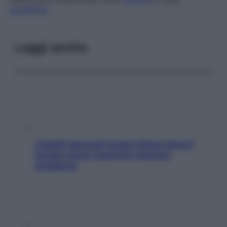
sensibilità
.
Leggi anche
Capelli spezzati lungo l’attaccatura?
Scopri come risolvere l’annoso
problema