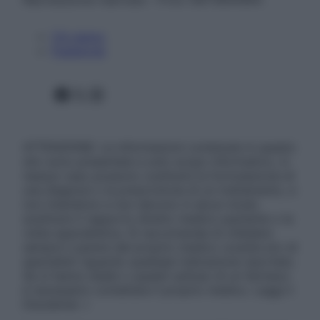
Chi siamo
Pubblicità
Facebook
X
Instagram
ATTENZIONE: Le informazioni contenute in questo
sito sono presentate a solo scopo informativo, in
nessun caso possono costituire la formulazione di
una diagnosi o la prescrizione di un trattamento, e
non intendono e non devono in alcun modo
sostituire il rapporto diretto medico-paziente o la
visita specialistica. Si raccomanda di chiedere
sempre il parere del proprio medico curante e/o di
specialisti riguardo qualsiasi indicazione riportata.
Se si hanno dubbi o quesiti sull’uso di un farmaco
è necessario contattare il proprio medico. Leggi il
Disclaimer »