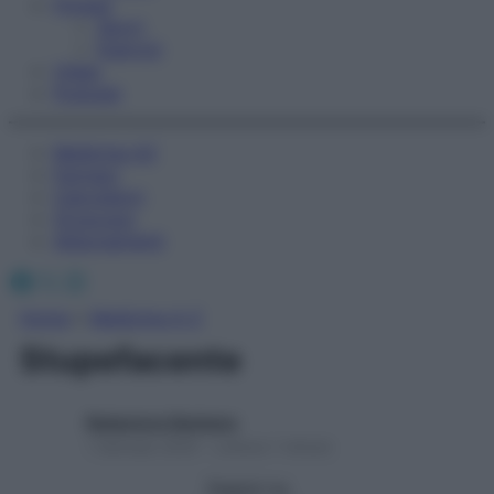
Fitness
Sport
Esercizi
Video
Podcast
Medicina AZ
Farmaci
Calcolatori
Oroscopo
Abbonamenti
Facebook
X
Instagram
Home
»
Medicina A-Z
Stupefacente
Redazione Starbene
1 Gennaio 2025 – Lettura 1 minuto
Seguici su