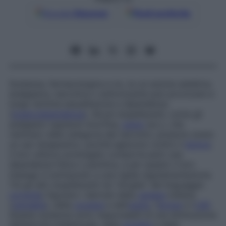
Google
Discover
Fonti preferite
Sostanza, farmacologica e no, la cui azione sedativa,
analgesica, narcotica o euforizzante può provocare a
lungo termine assuefazione e dipendenza
(
tossicodipendenza
). Alcuni stupefacenti, come gli
analgesici oppiacei (morfina,
oppio
ecc.), che
rientrano nella categoria dei narcotici, possono avere
un uso terapeutico, poiché agiscono contro il
dolore
;
il loro utilizzo prolungato comporta però una
dipendenza fisica o psichica, e per questo il loro
impiego è sottoposto a una rigida regolamentazione.
Tra gli altri stupefacenti (le “droghe” del linguaggio
corrente
) figurano i derivati della
canapa
indiana
(
cannabis
), della
cocaina
e dell’
oppio
, l’
eroina
e l’
LSD
.
Queste sostanze sono responsabili di una diminuzione
dell’attività intellettuale, della
motilità
e della