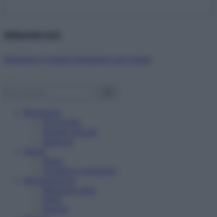
Abbonati ora!
Starbene ti regala benessere ogni mese!
Benessere
Psicologia
Rimedi naturali
Bellezza
Salute
News
Problemi e soluzioni
Alimentazione
Mangiare sano
Diete
Ricette