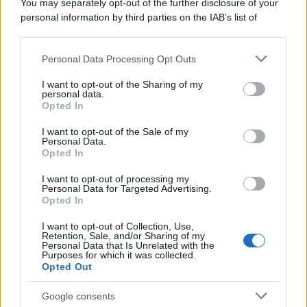
You may separately opt-out of the further disclosure of your
personal information by third parties on the IAB’s list of
downstream participants.
Personal Data Processing Opt Outs
This information may also be disclosed by us to third parties
on the IAB’s List of Downstream Participants that may further
I want to opt-out of the Sharing of my
disclose it to other third parties.
personal data.
Opted In
Please note that this website/app uses one or more Google
services and may gather and store information including but
I want to opt-out of the Sale of my
Personal Data.
not limited to your visit or usage behaviour. You may click to
Opted In
grant or deny consent to Google and its third-party tags to
use your data for below specified purposes in below Google
I want to opt-out of processing my
consent section.
Personal Data for Targeted Advertising.
Opted In
I want to opt-out of Collection, Use,
Retention, Sale, and/or Sharing of my
Personal Data that Is Unrelated with the
Purposes for which it was collected.
Opted Out
Google consents