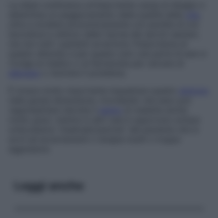
La stipsi costituisce un’importante causa di disagio e
determina un peggioramento della qualità della
vita
,
oltre a incidere economicamente con perdita di ore
lavorative e utilizzo delle risorse dei servizi sanitari,
ma non tutti i pazienti avvertono l’importanza di
questo disturbo e per questo solo una parte di essi si
rivolge al medico o al farmacista per cercare di
alleviare
o risolvere il problema.
È invece molto importante inquadrare questo
sintomo
nella giusta dimensione, ricordando che esso può
rappresentare talvolta il
segno
di malattie anche
molto gravi, mentre in altri casi è opportuno evitare
un’eccessiva “medicalizzazione” del paziente che lo
avvii ad accertamenti o terapie inutili o troppo
aggressive.
Leggi anche