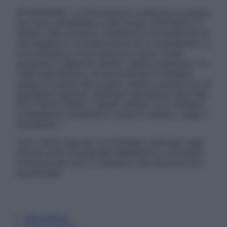
ATTENZIONE: Le informazioni contenute in questo
sito sono presentate a solo scopo informativo, in
nessun caso possono costituire la formulazione di
una diagnosi o la prescrizione di un trattamento, e
non intendono e non devono in alcun modo
sostituire il rapporto diretto medico-paziente o la
visita specialistica. Si raccomanda di chiedere
sempre il parere del proprio medico curante e/o di
specialisti riguardo qualsiasi indicazione riportata.
Se si hanno dubbi o quesiti sull’uso di un farmaco
è necessario contattare il proprio medico. Leggi il
Disclaimer »
Tutti i diritti riservati. Le immagini utilizzate negli
articoli sono di proprietà dell’editore o concesse
in licenza per l’uso. È vietata la riproduzione non
autorizzata.
Informativa