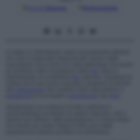
Google
Discover
Fonti preferite
La stipsi (o
stitichezza
) viene comunemente definita
non solo in base alla riduzione del numero delle
evacuazioni (al di sotto di 3 alla settimana) ma anche
da aumento nella consistenza delle
feci
(dure e
frammentate, le cosiddette
feci
caprine
), necessità di
intensi sforzi per poter evacuare, presenza di stimoli
alla
defecazione
che risultano però improduttivi e
sensazione
di incompleto
svuotamento
del
retto
.
Attualmente non esistono di fatto definizioni
universalmente accettate di questo disturbo, che è
sempre più diffuso nella popolazione: si stima infatti
che anche nel nostro Paese il 20% circa della
popolazione lamenti problemi di stitichezza.