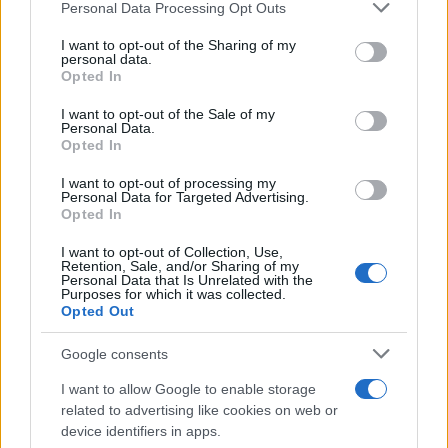
Personal Data Processing Opt Outs
This information may also be disclosed by us to third parties
on the IAB’s List of Downstream Participants that may further
I want to opt-out of the Sharing of my
disclose it to other third parties.
personal data.
Opted In
Please note that this website/app uses one or more Google
services and may gather and store information including but
I want to opt-out of the Sale of my
Personal Data.
not limited to your visit or usage behaviour. You may click to
Opted In
grant or deny consent to Google and its third-party tags to
use your data for below specified purposes in below Google
I want to opt-out of processing my
consent section.
Personal Data for Targeted Advertising.
Opted In
I want to opt-out of Collection, Use,
Retention, Sale, and/or Sharing of my
Personal Data that Is Unrelated with the
Purposes for which it was collected.
Opted Out
Google consents
I want to allow Google to enable storage
related to advertising like cookies on web or
device identifiers in apps.