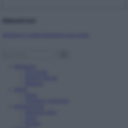
Abbonati ora!
Starbene ti regala benessere ogni mese!
Benessere
Psicologia
Rimedi naturali
Bellezza
Salute
News
Problemi e soluzioni
Alimentazione
Mangiare sano
Diete
Ricette