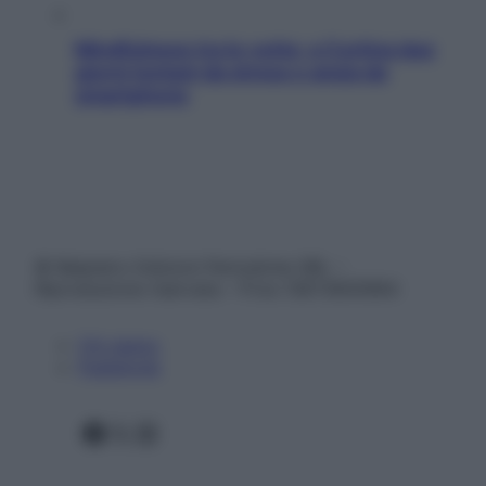
Mindfulness tra le vette: a Cortina due
giorni lontani da stress e ansia da
smartphone
© Belpietro Edizioni Periodiche SRL –
Riproduzione riservata – P.Iva 13673600964
Chi siamo
Pubblicità
Facebook
X
Instagram