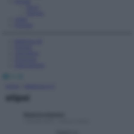
Fitness
Sport
Esercizi
Video
Podcast
Medicina AZ
Farmaci
Calcolatori
Oroscopo
Abbonamenti
Facebook
X
Instagram
Home
»
Medicina A-Z
stipsi
Redazione Starbene
1 Gennaio 2025 – Lettura 2 minuti
Seguici su