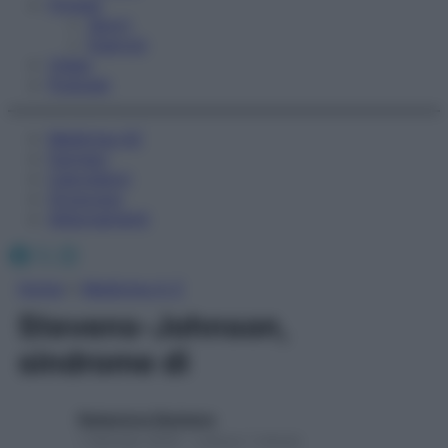
Fitness
Sport
Esercizi
Video
Podcast
Medicina AZ
Farmaci
Calcolatori
Oroscopo
Abbonamenti
Facebook
X
Instagram
Home
»
Medicina A-Z
Stevens-Johnson,
sindrome di
Redazione Starbene
1 Gennaio 2025 – Lettura 1 minuto