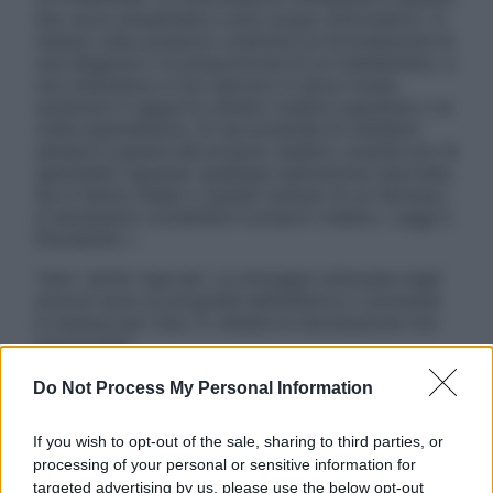
sito sono presentate a solo scopo informativo, in
nessun caso possono costituire la formulazione di
una diagnosi o la prescrizione di un trattamento, e
non intendono e non devono in alcun modo
sostituire il rapporto diretto medico-paziente o la
visita specialistica. Si raccomanda di chiedere
sempre il parere del proprio medico curante e/o di
specialisti riguardo qualsiasi indicazione riportata.
Se si hanno dubbi o quesiti sull’uso di un farmaco
è necessario contattare il proprio medico. Leggi il
Disclaimer »
Tutti i diritti riservati. Le immagini utilizzate negli
articoli sono di proprietà dell’editore o concesse
in licenza per l’uso. È vietata la riproduzione non
autorizzata.
Do Not Process My Personal Information
Informativa
If you wish to opt-out of the sale, sharing to third parties, or
Privacy Policy
processing of your personal or sensitive information for
Cookie Policy
targeted advertising by us, please use the below opt-out