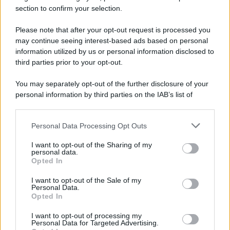
Note Legali
section to confirm your selection.
Preferenze Privacy
Please note that after your opt-out request is processed you
may continue seeing interest-based ads based on personal
information utilized by us or personal information disclosed to
third parties prior to your opt-out.
You may separately opt-out of the further disclosure of your
personal information by third parties on the IAB’s list of
downstream participants.
Personal Data Processing Opt Outs
This information may also be disclosed by us to third parties
on the IAB’s List of Downstream Participants that may further
I want to opt-out of the Sharing of my
disclose it to other third parties.
personal data.
Opted In
Please note that this website/app uses one or more Google
services and may gather and store information including but
I want to opt-out of the Sale of my
Personal Data.
not limited to your visit or usage behaviour. You may click to
Opted In
grant or deny consent to Google and its third-party tags to
use your data for below specified purposes in below Google
I want to opt-out of processing my
consent section.
Personal Data for Targeted Advertising.