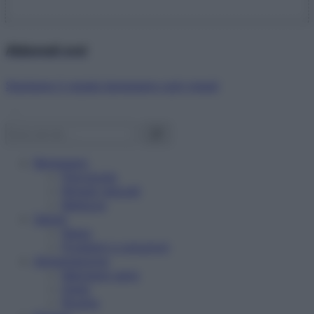
Abbonati ora!
Starbene ti regala benessere ogni mese!
Benessere
Psicologia
Rimedi naturali
Bellezza
Salute
News
Problemi e soluzioni
Alimentazione
Mangiare sano
Diete
Ricette