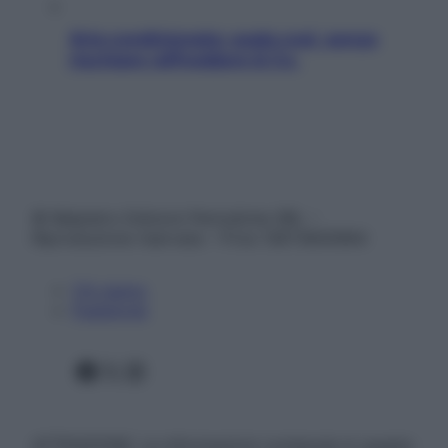
Aria condizionata: usala così, senza
rischiare raffreddore & Co.
© Belpietro Edizioni Periodiche SRL –
Riproduzione riservata – P.Iva 13673600964
Chi siamo
Pubblicità
Facebook
X
Instagram
ATTENZIONE: Le informazioni contenute in questo