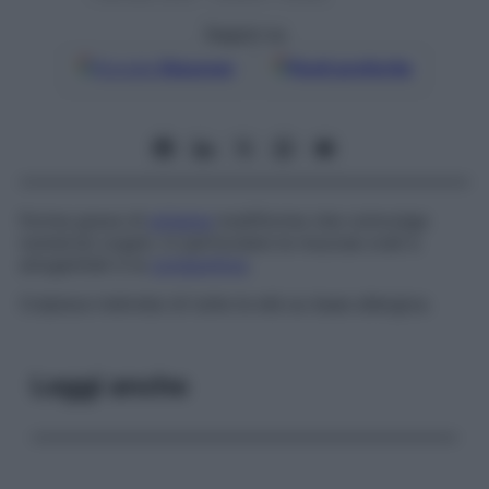
Seguici su
Google
Discover
Fonti preferite
Forma grave di
eritema
multiforme che coinvolge
numerosi organi, in particolare le mucose orali e
anogenitali e la
congiuntiva
.
Colpisce individui di tutte le età su base allergica.
Leggi anche