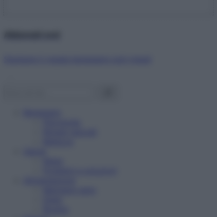
Abbonati ora!
Starbene ti regala benessere ogni mese!
Benessere
Psicologia
Rimedi naturali
Bellezza
Salute
News
Problemi e soluzioni
Alimentazione
Mangiare sano
Diete
Ricette