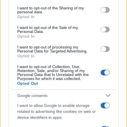
on the IAB’s List of Downstream Participants that may further
I want to opt-out of the Sharing of my
disclose it to other third parties.
personal data.
Opted In
Please note that this website/app uses one or more Google
services and may gather and store information including but
I want to opt-out of the Sale of my
Personal Data.
not limited to your visit or usage behaviour. You may click to
Opted In
grant or deny consent to Google and its third-party tags to
use your data for below specified purposes in below Google
I want to opt-out of processing my
consent section.
Personal Data for Targeted Advertising.
Opted In
I want to opt-out of Collection, Use,
Retention, Sale, and/or Sharing of my
Personal Data that Is Unrelated with the
Purposes for which it was collected.
Opted Out
Google consents
I want to allow Google to enable storage
related to advertising like cookies on web or
device identifiers in apps.