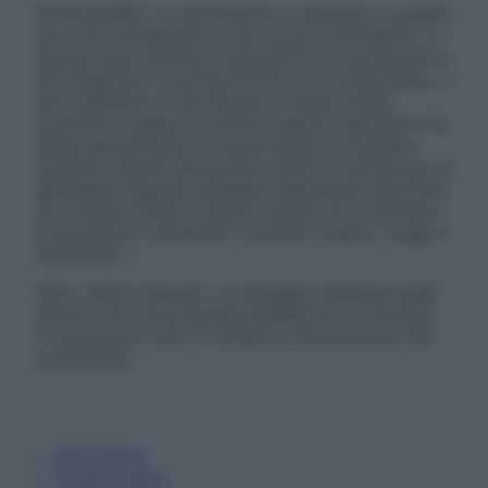
ATTENZIONE: Le informazioni contenute in questo
sito sono presentate a solo scopo informativo, in
nessun caso possono costituire la formulazione di
una diagnosi o la prescrizione di un trattamento, e
non intendono e non devono in alcun modo
sostituire il rapporto diretto medico-paziente o la
visita specialistica. Si raccomanda di chiedere
sempre il parere del proprio medico curante e/o di
specialisti riguardo qualsiasi indicazione riportata.
Se si hanno dubbi o quesiti sull’uso di un farmaco
è necessario contattare il proprio medico. Leggi il
Disclaimer »
Tutti i diritti riservati. Le immagini utilizzate negli
articoli sono di proprietà dell’editore o concesse
in licenza per l’uso. È vietata la riproduzione non
autorizzata.
Informativa
Privacy Policy