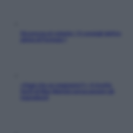
Sicurezza al volante: i 5 consigli dell’ex
pilota di Formula 1
«Oggi che se magnamo?»: 4 ricette
facili di Max Mariola senza pesare gli
ingredienti