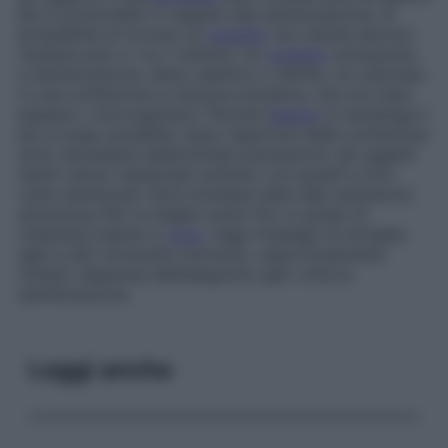
più in profondità: in seguito alla sterilizzazione, le
probabilità di trovare un
oggetto
non sterile devono
risultare pari a 1 su 1 milione. Un
oggetto
sottoposto
a sterilizzazione, detto
asettico
o
sterile
, va collocato
in una confezione a chiusura ermetica, che non lasci
passare i microrganismi. Perché l’
asepsi
si mantenga il
più a lungo possibile, dopo l’apertura della confezione
sono necessarie determinate precauzioni: gli oggetti
sterili vanno manipolati soltanto con guanti a loro
volta sterilizzati; l’aria immessa nelle sale operatorie
attraversa filtri a maglie molto fini, in grado di
trattenere batteri e
virus
. Oggi l’impiego di siringhe,
aghi e altri strumenti monouso, opportunamente
trattati, dispensa dall’eseguirne ogni volta la
sterilizzazione.
Leggi anche