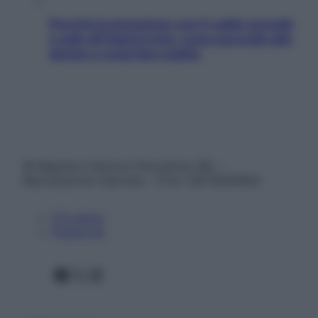
Perché la pressione con il caldo scende
e sale all’improvviso: cosa succede alle
donne e cosa fare subito
© Belpietro Edizioni Periodiche SRL –
Riproduzione riservata – P.Iva 13673600964
Chi siamo
Pubblicità
Facebook
X
Instagram