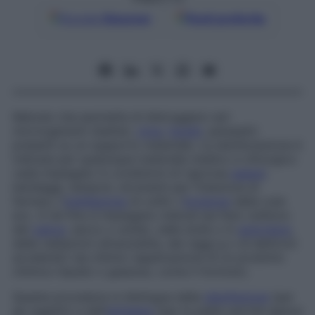
Google
Discover
Fonti preferite
Metodo che permette di distruggere vari
microrganismi (batteri,
virus
,
funghi
, parassiti)
presenti su un supporto materiale. La sterilizzazione è
indicata per qualunque materiale medico e chirurgico
vada impiegato in condizioni di rigorosa
asepsi
:
bendaggi, tamponi, strumenti per l’iniezione di
farmaci, l’
instillazione
di colliri, l’
incisione
della cute
ecc. A tal fine si impiegano metodi sia fisici (utilizzo
del
calore
, secco o umido, nelle stufe o in
autoclave
,
delle radiazioni ultraviolette, dei raggi g o di elettroni
accelerati) sia chimici (applicazione di un prodotto
chimico liquido o gassoso, come il formolo).
Questa procedura si distingue dalla
disinfezione
(per
gli oggetti) e dall’
antisepsi
(per la pelle) perché agisce