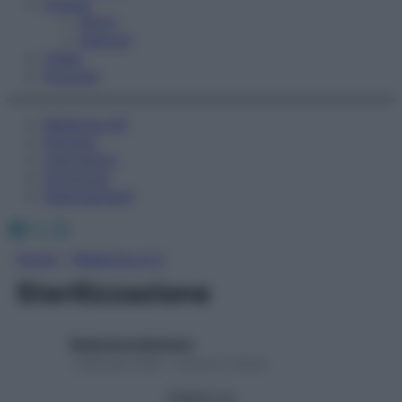
Fitness
Sport
Esercizi
Video
Podcast
Medicina AZ
Farmaci
Calcolatori
Oroscopo
Abbonamenti
Facebook
X
Instagram
Home
»
Medicina A-Z
Sterilizzazione
Redazione Starbene
1 Gennaio 2025 – Lettura 2 minuti
Seguici su