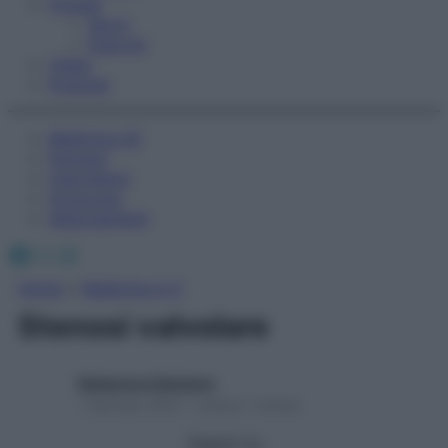
Fitness
Sport
Esercizi
Video
Podcast
Medicina AZ
Farmaci
Calcolatori
Oroscopo
Abbonamenti
Facebook
X
Instagram
Home
»
Medicina A-Z
Stenosi valvolare
Redazione Starbene
1 Gennaio 2025 – Lettura 1 minuto
Seguici su