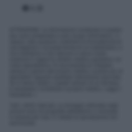
Facebook
X
Instagram
ATTENZIONE: Le informazioni contenute in questo
sito sono presentate a solo scopo informativo, in
nessun caso possono costituire la formulazione di
una diagnosi o la prescrizione di un trattamento, e
non intendono e non devono in alcun modo
sostituire il rapporto diretto medico-paziente o la
visita specialistica. Si raccomanda di chiedere
sempre il parere del proprio medico curante e/o di
specialisti riguardo qualsiasi indicazione riportata.
Se si hanno dubbi o quesiti sull’uso di un farmaco
è necessario contattare il proprio medico. Leggi il
Disclaimer »
Tutti i diritti riservati. Le immagini utilizzate negli
articoli sono di proprietà dell’editore o concesse
in licenza per l’uso. È vietata la riproduzione non
autorizzata.