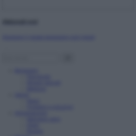
Abbonati ora!
Starbene ti regala benessere ogni mese!
Benessere
Psicologia
Rimedi naturali
Bellezza
Salute
News
Problemi e soluzioni
Alimentazione
Mangiare sano
Diete
Ricette