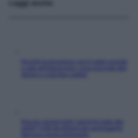
Leggi anche
Perché la pressione con il caldo scende
e sale all’improvviso: cosa succede alle
donne e cosa fare subito
Doccia, lavarsi tutti i giorni fa male alla
pelle? I miti da sfatare per proteggerla
davvero senza stressarla