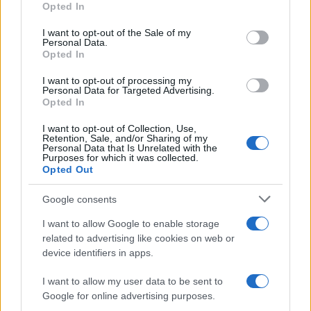
Opted In
Please note that this website/app uses one or more Google
services and may gather and store information including but
I want to opt-out of the Sale of my
Personal Data.
not limited to your visit or usage behaviour. You may click to
Opted In
grant or deny consent to Google and its third-party tags to
use your data for below specified purposes in below Google
I want to opt-out of processing my
consent section.
Personal Data for Targeted Advertising.
Opted In
I want to opt-out of Collection, Use,
Retention, Sale, and/or Sharing of my
Personal Data that Is Unrelated with the
Purposes for which it was collected.
Opted Out
Google consents
I want to allow Google to enable storage
related to advertising like cookies on web or
device identifiers in apps.
I want to allow my user data to be sent to
Google for online advertising purposes.