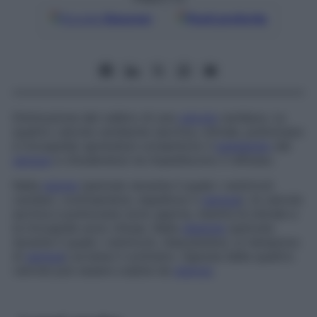
Google
Discover
Fonti preferite
Diminuzione del calibro di una
valvola
cardiaca. Le
quattro valvole cardiache (aortica, mitrale, polmonare
e tricuspide) aprendosi consentono il
passaggio
del
sangue
e chiudendosi ne impediscono il reflusso.
Nella
sistole
(periodo durante il quale i ventricoli
cardiaci, contraendosi, espellono il
sangue
), le valvole
aortica e polmonare sono aperte, mentre la mitrale e
la tricuspide sono chiuse. Nella
diastole
(periodo
durante il quale i ventricoli, rilasciandosi, si riempiono
di
sangue
) avviene il contrario. Ognuna delle quattro
valvole può essere colpita da
stenosi
.