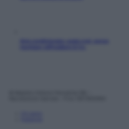
Aria condizionata: usala così, senza
rischiare raffreddore & Co.
© Belpietro Edizioni Periodiche SRL –
Riproduzione riservata – P.Iva 13673600964
Chi siamo
Pubblicità